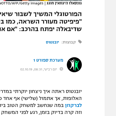
גונסאלו היגוואין חוגג
|
NOTTO/AFP/Getty Images
המגזין
הפורטוגלי המשיך לשבור שיאים
"פיפיטה מעורר השראה, כמו בי
שדיבאלה יפתח בהרכב: "אם אני 
קבוצות:
יובנטוס
מערכת ספורט 1
יום רביעי, 08:31, 02.10.19
יובנטוס ראתה איך ניצחון יוקרתי במדר
האלופות, אך אתמול (שלישי) אף אחד כ
לברקוזן
במה שנחשב למשחק הטוב ביותר
וזה קרה בדיוק בזמן, רגע לפני המשחק ה