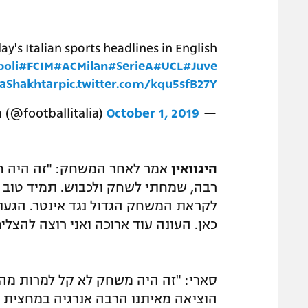
's Italian sports headlines in English
oli
#FCIM
#ACMilan
#SerieA
#UCL
#Juve
taShakhtar
pic.twitter.com/kqu5sfB27Y
October 1, 2019
— footballitalia (@footballitalia)
היגוואין
אמר לאחר המשחק: "זה היה חש
רבה, שמחתי לשחק ולכבוש. תמיד טוב 
לקראת המשחק הגדול נגד אינטר. הגעתי
כאן. העונה עוד ארוכה ואני רוצה להצליח
סארי: "זה היה משחק לא קל למרות מה 
הוציאה מאיתנו הרבה אנרגיה במחצית 