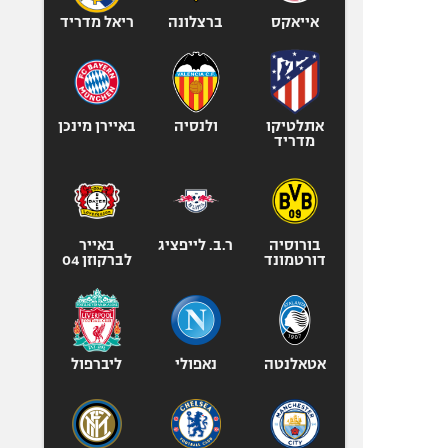
אייאקס
ברצלונה
ריאל מדריד
אתלטיקו
ולנסיה
באיירן מינכן
מדריד
בורוסיה
ר.ב. לייפציג
באייר
דורטמונד
לברקוזן 04
אטאלנטה
נאפולי
ליברפול