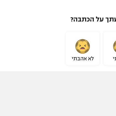
תך על הכתבה?
י
לא אהבתי