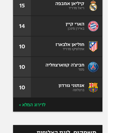
קיליאן אמבפה
15
ריאל מדריד
הארי קיין
14
באיירן מינכן
חוליאן אלבארז
10
אתלטיקו מדריד
חביצ'ה קווארצחליה
10
פסז'
אנתוני גורדון
10
ברצלונה
לדירוג המלא >
משחקים
ליגת האלופות