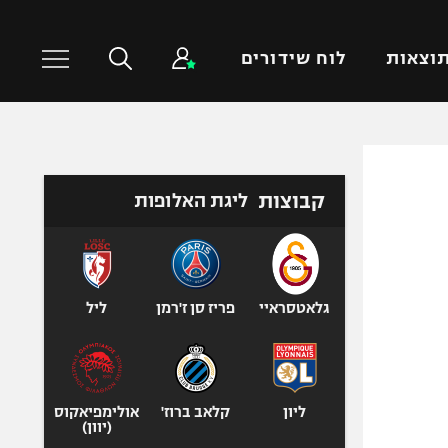
וצאות
לוח שידורים
כדורסל עולמי
ענפים נוספים
קבוצות
ליגת האלופות
NBA
טניס
יורוליג
כדוריד
יורוקאפ
כדורעף
שחייה
גלאטסראיי
פריז סן ז'רמן
ליל
ג'ודו
אגרוף
ספורט אולימפי
ליון
קלאב ברוז'
אולימפיאקוס
UFC
(יוון)