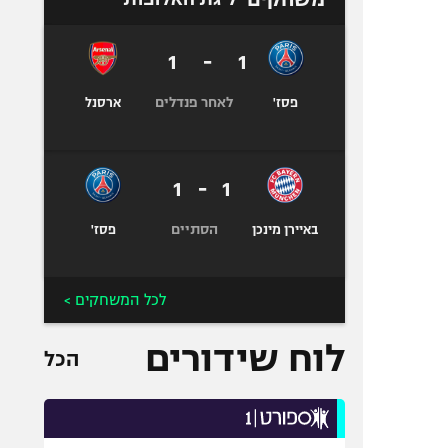
1
-
1
לאחר פנדלים
פסז'
ארסנל
1
-
1
הסתיים
באיירן מינכן
פסז'
לכל המשחקים >
לוח שידורים
הכל