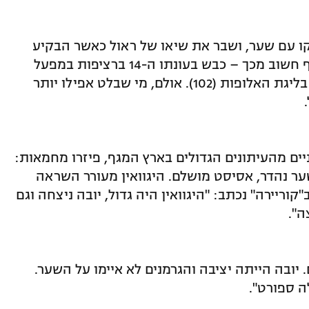
לקו עם שער, ושבר את שיאו של ראול כאשר הבקיע
נגד 33 יריבות שונות בליגת האלופות ואף חשוב מכך – כבש בעונתו ה-14 ברציפות במפעל
(מאז 2006/07) והפך לשיאן הניצחונות בליגת האלופות (102). אולם, מי שבלט אפילו יותר
יים מהעיתונים הגדולים בארץ המגף, פיזרו מחמאות:
ער נהדר, אסיסט מושלם. היגוואין מעורר השראה
קוריירה" נכתב: "היגוואין היה גדול, יובה ניצחה וגם
ה".
. יובה הייתה יציבה והגרמנים לא איימו על השער.
ה ספורט".