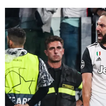
ל אביב
ליגה טורקית
תל אביב
ליגה סינית
חיפה
ליגה ברזילאית
באר שבע
ליגות נוספות
תניה
דה