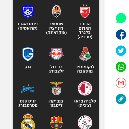
היאבקות WWE
אופניים
ספורט מוטורי
הכוכב
שחטאר
דינמו זאגרב
כדורמים
האדום
דונייצק
(קרואטיה)
בלגרד
(אוקראינה)
פוטבול אמריקאי NFL
(סרביה)
בייסבול MLB
ספורט אתגרי
ואקסטרים
לוקומוטיב
רד בול
גנק
אומנויות לחימה
מוסקבה
זלצבורג
גיימינג E-Sports
סלביה פראג
בנפיקה
זניט סנט
(צ'כיה)
ליסבון
פטרסבורג