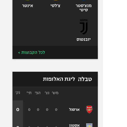
מנצ'סטר
צ'לסי
אינטר
סיטי
יובנטוס
לכל הקבוצות >
טבלה
ליגת האלופות
מש׳
נצ׳
הפ׳
תי׳
נק׳
0
0
0
0
0
ארסנל
אסטון