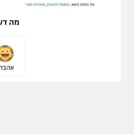
עוד באותו נושא:
גונסאלו היגוואין
,
מאוריציו סארי
מה דע
אהבת