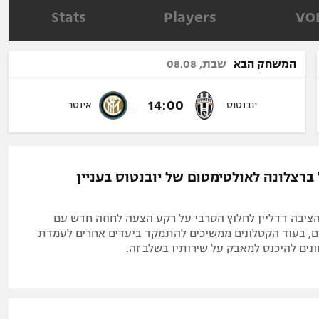
תל אביב
ליגה סינית
Stats
Players
VO
חיפה
ליגה ברזילאית
באר שבע
ליגות נוספות
המשחק הבא
שבת, 08.08
תניה
דה
14:00
יובנטוס
אינטר
רצלונה לאולטימטום של יובנטוס בעניין
ציבה דדליין לחלוץ הסרבי על רקע הצעה לחוזה חדש עם
ם, בעוד הקטלונים ממשיכים להתמקד ביעדים אחרים לעמדת
נים להיכנס למאבק על שירותיו בשלב זה.