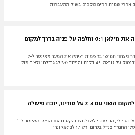
 אחרי שמות חמים נוספים בשוק ההעברות
נאפולי ניצחה את מילאן 0:1 וחלפה על פניה בדרך למקום
פוליטנו (79) סידר ניצחון חמישי ברציפות וצימק את הפער מאינטר ל-7
נקודות. 0:2 ליובנטוס על גנואה, 45 דקות והפסד 3:0 לגאנדלמן ולצ'ה מול
מילאן שבה למקום השני עם 2:3 על טורינו, יובה פישלה
אחרי הניצחון של נאפולי, הרוסונרי לא נלחצו והקטינו את הפער מאינטר ל-5
חמיץ פנדל בסיום, רק 1:1 לביאנקונרי