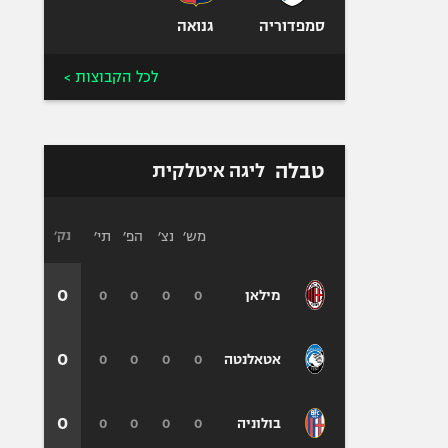
סמפדוריה
גנואה
לכל הקבוצות >
טבלה
ליגה איטלקית
מש׳
נצ׳
הפ׳
תי׳
נק׳
0
0
0
0
0
מילאן
0
0
0
0
0
אטאלנטה
0
0
0
0
0
בולוניה