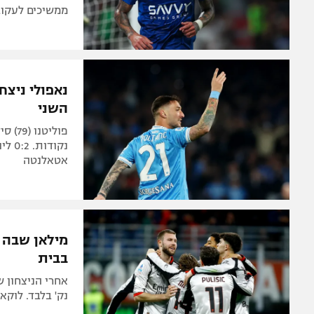
ממשיכים לעקוב
השני
אטאלנטה
בבית
נק' בלבד. לוקאטלי ה