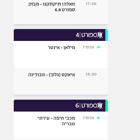
17:40
וואלה! תיקתקנו - מבזק
ספורט 6.8
עכשיו
מילאן - אינטר
19:00
איאקס (גלוך) - וובודינה
עכשיו
מכבי חיפה - עירוני
טבריה