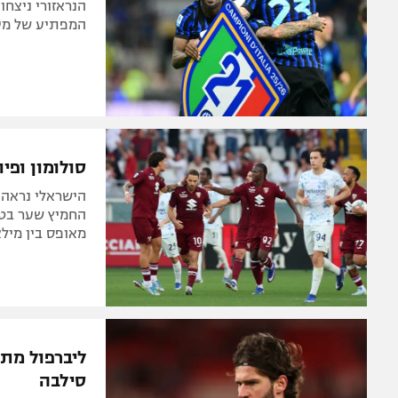
המפתיע של מילא
סולומון ופיו
מאופס בין מילא
ליברפול מתו
סילבה