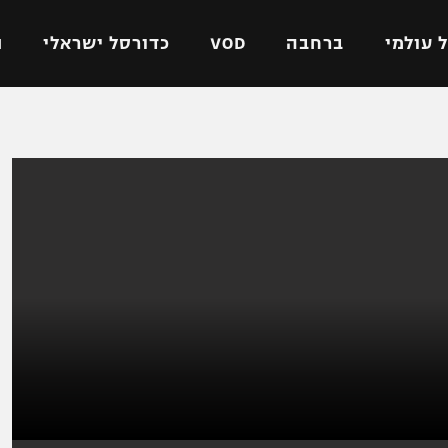
 עולמי
ברחבה
VOD
כדורסל ישראלי
ת
ל ישראלי
כדורגל עולמי
כדורסל ישראלי
על
ליגת האלופות
ליגת ווינר סל
אומית
ליגה אירופית
ליגה לאומית
וטו
ליגה אנגלית
כדורסל נשים
ים
ליגה גרמנית
מכבי תל אביב
מדינה
ליגה ספרדית
הפועל חולון
ישראל
ליגה איטלקית
הפועל ירושלים
יפה
ליגה צרפתית
דני אבדיה
רושלים
ליגה הולנדית
ל אביב
ליגה טורקית