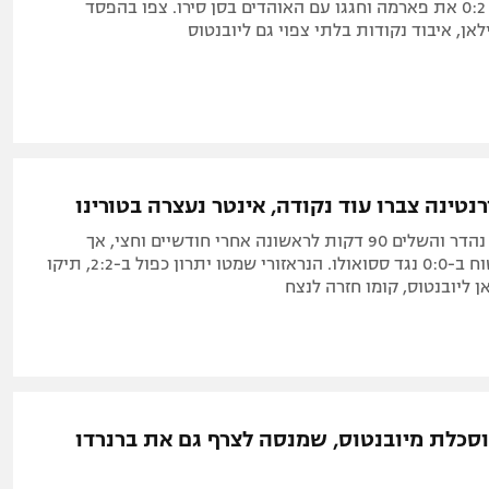
הנראזורי ניצחו 0:2 את פארמה וחגגו עם האוהדים בסן סירו. צפו בהפסד
ן, איבוד נקודות בלתי צפוי גם ליובנטוס
רנטינה צברו עוד נקודה, אינטר נעצרה בטורינו
הישראלי נראה נהדר והשלים 90 דקות לראשונה אחרי חודשיים וחצי, אך
החמיץ שער בטוח ב-0:0 נגד ססואולו. הנראזורי שמטו יתרון כפול ב-2:2, תיקו
ן ליובנטוס, קומו חזרה לנצח
סכלת מיובנטוס, שמנסה לצרף גם את ברנרדו