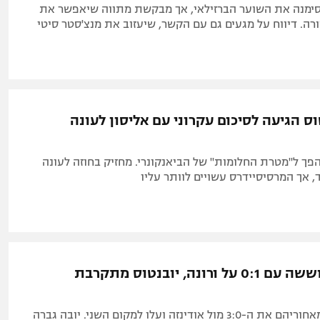
ימנה את השוער הברזילאי, אך מבקשת מתווה שיאפשר את
ה. דיווח על מגעים גם עם הקשר, שיעזוב את מנצ'סטר סיטי
טוס הגיעה לסיכום עקרוני עם אליסון לעונה
הפך ל"מטרת החלומות" של הביאנקונרי. מחזיק בחוזה לעונה
 אך המרסיסיידרס עשויים לוותר עליו
מילאן התאוששה עם 0:1 על ורונה, יובנטוס מתקרבת
הרוסונרי שמו מאחוריהם את ה-3:0 מול אודינזה ועלו למקום השני. יובה גברה