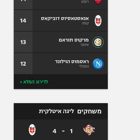
רומא
אנאסטאסיוס דוביקאס
14
קומו
מרקוס תוראם
13
אינטר
ראסמוס הוילונד
12
נאפולי
לדירוג המלא >
משחקים
ליגה איטלקית
4
-
1