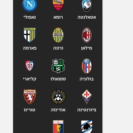
אופניים
ספורט מוטורי
אטאלנטה
רומא
נאפולי
כדורמים
פוטבול אמריקאי NFL
בייסבול MLB
מילאן
ורונה
פארמה
ספורט אתגרי
ואקסטרים
אומנויות לחימה
גיימינג E-Sports
בולוניה
ססואולו
קליארי
פיורנטינה
אודינזה
טורינו