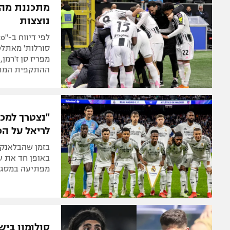
מתכננת מהפ
נוצצות
סורלות' מאתלטי
מפריז סן ז'רמן
ההתקפית המתו
"נצטרך למכו
לריאל על הכ
בזמן שהבלאנקו
באופן חד את ע
מפתיעה במסגרת
סולומון ביש