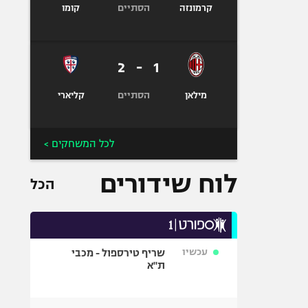
הסתיים
קרמונזה
קומו
2
-
1
הסתיים
מילאן
קליארי
לכל המשחקים >
לוח שידורים
הכל
עכשיו
שריף טירספול - מכבי
ת"א