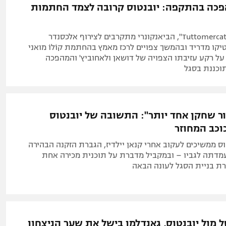
כה בהתקפה: יובנטוס קרובה לצמד החתמות
לפי דיווח ב-"Tuttomercato", הביאנקונרי מתקרבים לצירוף אלכסנדר
קו מדריד ובהמשך צפויים לרכז מאמץ בהחתמת קוֹלוֹ מואני
, על רקע עזיבתו הצפויה של דושאן ולאחוביץ' והמהפכה
כננת בסגל
ר שחקן אחד יותר": התשובה של יובנטוס
וכב המחוזר
ס ממשיכים לעקוב אחרי קנאן יילדיז, הגברת הזקנה הבהירה
מדתה לגביו – ובמקביל מדברת על תוכנית מכירה אחת
 בניית הסגל לעונה הבאה
ל מול יובנטוס, גאנדלמן בישל את שער הניצחון