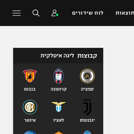
וצאות
לוח שידורים
כדורסל עולמי
ענפים נוספים
קבוצות
ליגה איטלקית
NBA
טניס
יורוליג
כדוריד
יורוקאפ
כדורעף
שחייה
ספציה
קרוטונה
בנבטו
ג'ודו
אגרוף
ספורט אולימפי
יובנטוס
לאציו
אינטר
UFC
היאבקות WWE