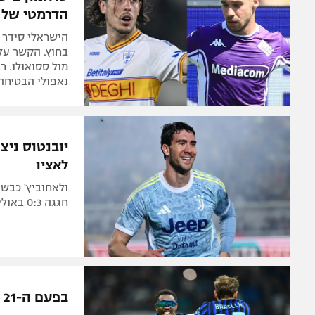
הדרמטי של 
נאפולי הבטיחה
יובנטוס ניצ
לאציו
חגגה 0:3 באולימפיקו מול הקבוצה אותה תפגוש בגמר הגביע ברביעי
בפעם ה-21 בתולדותיה: אינטר זכתה באליפות איטליה | צפו