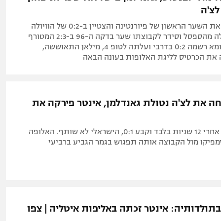
לצ'ה
הישראלי סידר את השער הראשון של פיורנטינה והצטיין ב-0:2 של הוויולה
בחוץ. הקשר עלה מהספסל וסידר לקבוצתו שער בדקה ה-96 ב-2:3 המטורף
מול ססואולו. רומא רשמה 0:2 בדרבי ועלתה לטופ 4, מילאן התאוששה,
 את הכרטיס לליגת האלופות בעונה הבאה
חה את לצ'ה נטולת גאנדלמן, אינטר פירקה את
ולאחוביץ' כבש אחרי 12 שניות בלבד וקבע 0:1, הישראלי לא שותף. האלופה