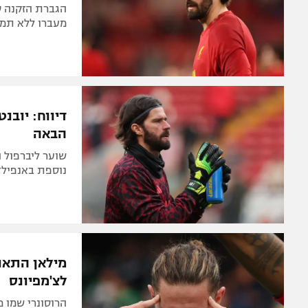
הגברת הזקנה ס
מעברו ללא תמור
דיווח: יובנ
הבאה
שוער ליברפול 
נוספת באנפילד,
לצ'מפיונס