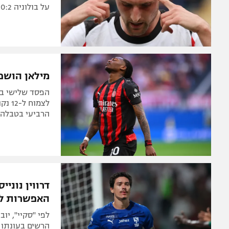
על בולוניה 0:2 וברחה לקומו ורומא במקום הרביעי
מילאן הושפלה וחטפה 3:0 ביתי
הפסד שלישי בא
הרביעי בטבלה
דרווין נוני
האפשרות לצ
לפי "סקיי", יו
הרשים בעונתו ה