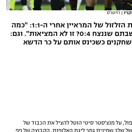
ניו
|
רויטרס
מאמן מנצ'סטר סיטי לא אהב את הזלזול של המראיין אחרי ה-1:1: "כמה
משחקים של לייפציג ראית? חשבתם שננצח 0:4? זו לא המציאות". וגם:
לשחקנים כשכינס אותם על כר הדשא
ול, על מנצ'סטר סיטי הוטל להציל את הכבוד של
ל שלב שמינית גמר ליגת האלופות. הקבוצה של פפ