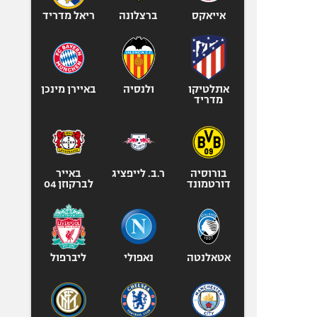
אייאקס
ברצלונה
ריאל מדריד
אתלטיקו
ולנסיה
באיירן מינכן
מדריד
בורוסיה
ר.ב. לייפציג
באייר
דורטמונד
לברקוזן 04
אטאלנטה
נאפולי
ליברפול