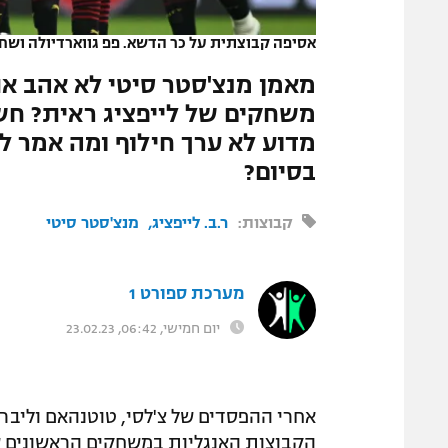
המגזין
אסיפה קבוצתית על כר הדשא. פפ גווארדיולה ושחק
מדוע לא ערך חילוף ומה אמר 
בסיום?
קבוצות:
ר.ב. לייפציג
מנצ'סטר סיטי
מערכת ספורט 1
יום חמישי, 06:42, 23.02.23
אחרי ההפסדים של צ'לסי, טוטנהאם וליברפ
הקבוצות האנגליות במשחקים הראשונים ש