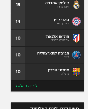
קיליאן אמבפה
15
ריאל מדריד
הארי קיין
14
באיירן מינכן
חוליאן אלבארז
10
אתלטיקו מדריד
חביצ'ה קווארצחליה
10
פסז'
אנתוני גורדון
10
ברצלונה
לדירוג המלא >
משחקים
ליגת האלופות