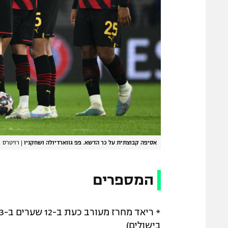
אסיפה קבוצתית על כר הדשא. פפ גווארדיולה ושחקניו
|
רויטרס
המספרים
בישולים)