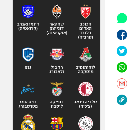
היאבקות WWE
אופניים
ספורט מוטורי
הכוכב
שחטאר
דינמו זאגרב
כדורמים
האדום
דונייצק
(קרואטיה)
בלגרד
(אוקראינה)
פוטבול אמריקאי NFL
(סרביה)
בייסבול MLB
ספורט אתגרי
ואקסטרים
לוקומוטיב
רד בול
גנק
אומנויות לחימה
מוסקבה
זלצבורג
גיימינג E-Sports
סלביה פראג
בנפיקה
זניט סנט
(צ'כיה)
ליסבון
פטרסבורג