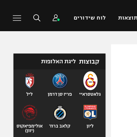
וצאות
לוח שידורים
כדורסל עולמי
ענפים נוספים
קבוצות
ליגת האלופות
NBA
טניס
יורוליג
כדוריד
יורוקאפ
כדורעף
שחייה
גלאטסראיי
פריז סן ז'רמן
ליל
ג'ודו
אגרוף
ספורט אולימפי
ליון
קלאב ברוז'
אולימפיאקוס
UFC
(יוון)