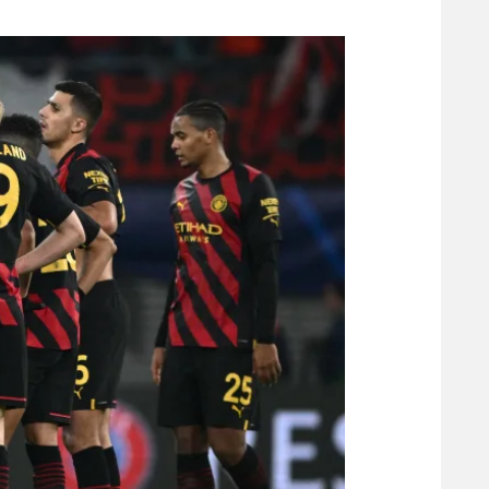
משתתפים וזוכים בפרסים
מכבי ת
הפועל 
תקנון משתתפים וזוכים בפרסים
הפועל 
תקנון עבור פעילות אלקטרה
הפועל 
תקנון עבור פעילות ספורט 1 – "מרלן"
מכבי נ
טניס
בני יהו
גיימינג E-Sports
תנאי שימוש
מדיניות פרטיות
תקנון פעילות ספורט 1
רשיון להקרנה פומבית לבית עסק
הצטרפות לחבילת הערוצים
לוח דרושים – ג'ובנט
תגיות