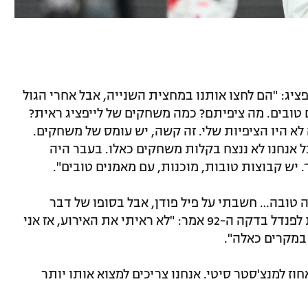
פציג: "הם לחצו אותנו במחצית השנייה, אבל אחרי הגול
ם טובים. מה ציפיתם? כמה משחקים של לייפציג ראית?
ציאות, ואלה לא היו הציפיות שלי. זה קשה, יש עומס של משחקים.
ל אנחנו לא ננצח בקלות משחקים כאלו. בעבר היה
 יש קבוצות טובות, מוכנות, עם מאמנים טובים".
 טובה… חשבתי על פיל פודן, אבל בסופו של דבר
החלטתי להמשיך עם ההרכב". על הטענות לפנדל בדקה ה-92 אמר: "לא ראיתי את האירוע, אז אני
 במקרים כאלה".
ארלינג הולאנד: "הוא התאקלם ב-100 אחוז למנצ'סטר סיטי. אנחנו צריכים למצוא אותו יותר