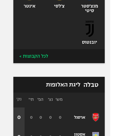
מנצ'סטר
צ'לסי
אינטר
סיטי
יובנטוס
לכל הקבוצות >
טבלה
ליגת האלופות
מש׳
נצ׳
הפ׳
תי׳
נק׳
0
0
0
0
0
ארסנל
אסטון