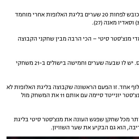
* מחרז הוא השחקן האפריקאי החמישי שכובש לפחות 20 שערים בליגת האלופות אחרי מוחמד
השערים שלו במפעל, 16 היו במדי מנצ'סטר סיטי – הכי הרבה מבין שחקני הקבוצה
* מחרז אוהב את שלבי ההכרעה בצ'מפיונס. יש לו שבעה שערים וחמישה בישולים ב-21 משחקי
לוף אחד. זו הפעם הראשונה שקבוצה בליגת האלופות לא
מבצעת חילופים מאז אוקטובר 2018, כשמנצ'סטר יונייטד סיימה עם אותם 11 את המשחק מול
 נגע בכדור 89 פעמים – יותר מכל שחקן שפגש העונה את מנצ'סטר סיטי בליגת
בה, הוא גם הבקיע את שער השוויון.