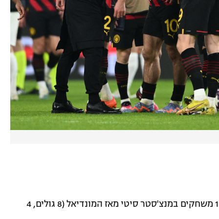
* ריאד מחרז מעורב כעת ב-12 שערים ב-13 משחקים במנצ'סטר סיטי מאז המונדיאל (8 גולים, 4