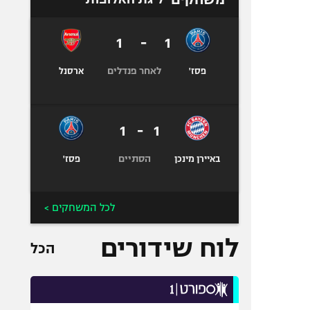
1
-
1
לאחר פנדלים
פסז'
ארסנל
1
-
1
הסתיים
באיירן מינכן
פסז'
לכל המשחקים >
לוח שידורים
הכל