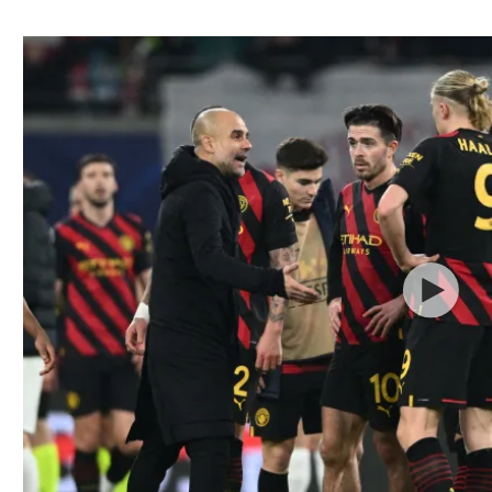
ל אביב
ליגה טורקית
תל אביב
ליגה סינית
חיפה
ליגה ברזילאית
באר שבע
ליגות נוספות
תניה
דה