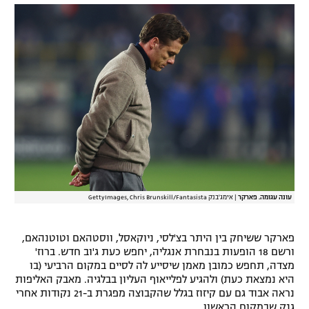
רשיון להקרנה פומבית לבית עסק
הצטרפות לחבילת הערוצים
לוח דרושים – ג'ובנט
תגיות
המגזין
עונה עגומה. פארקר
|
אימג'בנק GettyImages, Chris Brunskill/Fantasista
פארקר ששיחק בין היתר בצ'לסי, ניוקאסל, ווסטהאם וטוטנהאם,
ורשם 18 הופעות בנבחרת אנגליה, יחפש כעת ג'וב חדש. ברוז'
מצדה, תחפש כמובן מאמן שיסייע לה לסיים במקום הרביעי (בו
היא נמצאת כעת) ולהגיע לפלייאוף העליון בבלגיה. מאבק האליפות
נראה אבוד גם עם קיזוז בגלל שהקבוצה מפגרת ב-21 נקודות אחרי
גנק שבמקום הראשון.