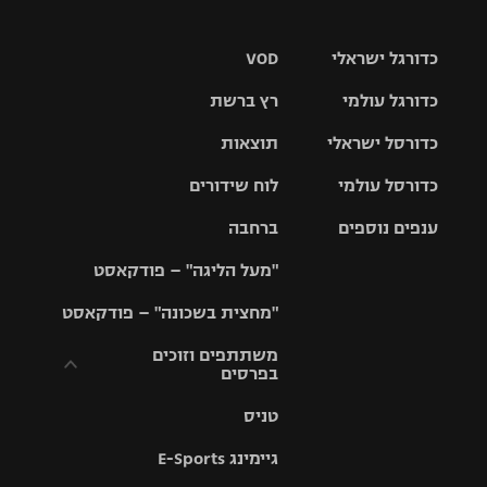
כדורגל ישראלי
VOD
כדורגל עולמי
רץ ברשת
ליגת העל
כדורסל ישראלי
תוצאות
ליגת
ליגה לאומית
האלופות
כדורסל עולמי
לוח שידורים
ליגת ווינר
סל
גביע הטוטו
ענפים נוספים
ברחבה
ליגה
NBA
אירופית
"מעל הליגה" – פודקאסט
ליגה לאומית
ליגיונרים
טניס
יורוליג
ליגה אנגלית
"מחצית בשכונה" – פודקאסט
כדורסל נשים
גביע המדינה
כדוריד
יורוקאפ
ליגה גרמנית
משתתפים וזוכים
בפרסים
מכבי תל
נבחרת
כדורעף
אביב
ישראל
ליגה
טניס
ספרדית
תקנון משתתפים
שחייה
הפועל חולון
מכבי חיפה
וזוכים בפרסים
גיימינג E-Sports
ליגה