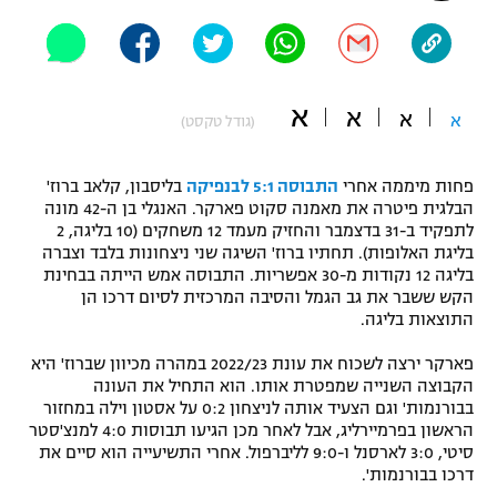
"מחצית בשכונה" – פודקאסט
אופניים
ספורט מוטורי
משתתפים וזוכים בפרסים
א
א
א
א
(גודל טקסט)
כדורמים
תקנון משתתפים וזוכים בפרסים
טניס
פחות מיממה אחרי
התבוסה 5:1 לבנפיקה
בליסבון, קלאב ברוז'
פוטבול אמריקאי NFL
הבלגית פיטרה את מאמנה סקוט פארקר. האנגלי בן ה-42 מונה
תקנון עבור פעילות אלקטרה
לתפקיד ב-31 בדצמבר והחזיק מעמד 12 משחקים (10 בליגה, 2
בליגת האלופות). תחתיו ברוז' השיגה שני ניצחונות בלבד וצברה
גיימינג E-Sports
בייסבול MLB
בליגה 12 נקודות מ-30 אפשריות. התבוסה אמש הייתה בבחינת
תקנון עבור פעילות ספורט 1 – "מרלן"
הקש ששבר את גב הגמל והסיבה המרכזית לסיום דרכו הן
ספורט אתגרי ואקסטרים
התוצאות בליגה.
תנאי שימוש
פארקר ירצה לשכוח את עונת 2022/23 במהרה מכיוון שברוז' היא
אומנויות לחימה
הקבוצה השנייה שמפטרת אותו. הוא התחיל את העונה
מדיניות פרטיות
בבורנמות' וגם הצעיד אותה לניצחון 0:2 על אסטון וילה במחזור
גיימינג E-Sports
הראשון בפרמיירליג, אבל לאחר מכן הגיעו תבוסות 4:0 למנצ'סטר
סיטי, 3:0 לארסנל ו-9:0 לליברפול. אחרי התשיעייה הוא סיים את
תקנון פעילות ספורט 1
דרכו בבורנמות'.