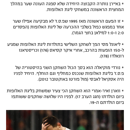
* באיירן נותרה הקבוצה היחידה שלא ספגה העונה שער במהלך
המחצית הראשונה במשחקי ליגת האלופות.
* זו הפעם הראשונה מאז 1995 שפ.ס.ז' לא מבקיעה אפילו שער
אחד במפגש כפול בשלבי ההכרעה של ליגת האלופות (הפסדים
2:0 ו-1:0 למילאן בחצי הגמר).
* ליאונל מסי הפך לשחקן השלישי בתולדות ליגת האלופות שמגיע
ל-150 הופעות בהרכב, אחרי איקר קסיאס (176) וכריסטיאנו
רונאלדו (178).
* נורדי מוקיאלה הוא בסך הכול השחקן השני בהיסטוריה של
פ.ס.ז' בליגת האלופות שנכנס כמחליף וגם הוחלף. היחיד לפניו
היה אסקיאל לאבסי (מול פורטו באוקטובר 2012).
* ווארן זאיר-אמרי הוא השחקן הכי צעיר שמשחק בליגת האלופות
ביום הולדתו (חגג הערב 17). לפניו היו שלושה שחקנים ששותפו
ביום הולדתם ה-19.