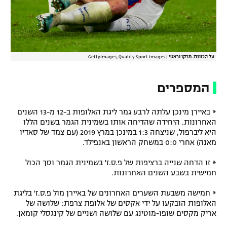
על הכוונת. מרקו וראטי
|
GettyImages, Quality Sport Images
המספרים
* באיירן מינכן עלתה לרבע גמר ליגת האלופות ב-12 מ-13 השנים
האחרונות. היחידה שהדיחה אותו בשמינית הגמר בשנים הללו
היא ליברפול, שניצחה 1:3 במינכן במרץ 2019 (עם צמד של סאדיו
מאנה) אחרי 0:0 במשחק הראשון באנפילד.
* זו הדחה שנייה ברציפות של פ.ס.ז' בשמינית הגמר וסך הכול
חמישית בשבע השנים האחרונות.
* חמישה משבעת השערים האחרונים של באיירן מול פ.ס.ז' בליגת
האלופות הובקעו על ידי אקסים של אלופת צרפת: שלושה של
אריק מקסים שופו-מוטינג עם שלושה ושניים של קינגסלי קומאן.