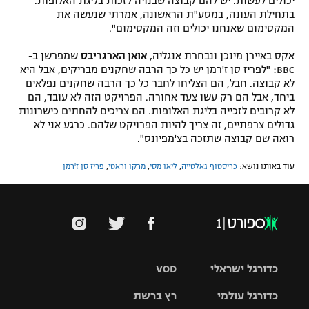
יכולים לעשות. יש להם קבוצה שבנויה לזכות בליגת האלופות.
בתחילת העונה, במסע"ת הראשונה, אמרתי שנעשה את
המקסימום שאנחנו יכולים וזה המקסימום".
אקס באיירן מינכן ונבחרת אנגליה,
אואן הארגריבס
שמפרשן ב-
BBC: "לפריז סן ז'רמן יש כל כך הרבה שחקנים מבריקים, אבל היא
לא קבוצה. חבל, הם הצליחו לחבר כל כך הרבה שחקנים נפלאים
ביחד, אבל הם רק עשו צעד אחורה. הפרויקט הזה לא עובד, הם
לא קרובים לזכייה בליגת האלופות. הם צריכים להחתים כישרונות
גדולים צרפתיים, זה צריך להיות הפרויקט שלהם. כרגע אני לא
רואה שם קבוצה שתזכה בצ'מפיונס".
עוד באותו נושא:
כריסטוף גאלטייה
,
ליאו מסי
,
מרקו וראטי
,
פריז סן ז'רמן
כדורגל ישראלי
VOD
כדורגל עולמי
רץ ברשת
ליגת העל