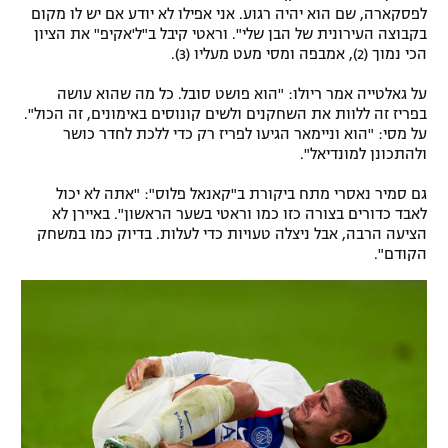
לפסקארה, שם הוא יהיה רגוע. אני אפילו לא יודע אם יש לו מקום
רשיון להקרנה פומבית לבית עסק
בקבוצה העירונית של הבן שלי". וראטי קיבל ב"ל'אקיפ" את הציון
הכי נמוך (2), אמבפה ומסי מעט מעליו (3).
הצטרפות לחבילת הערוצים
על גאלטייה אמר ריולו: "הוא פושט סובל. כל מה שהוא עושה
בפריז זה ללוות את השחקנים ולשים קונוסים באימונים, זה הכול".
לוח דרושים – ג'ובנט
על מסי: "הוא וניימאר הגיעו לפריז רק כדי ללכת לחדר כושר
ולהתכונן למונדיאל".
תגיות
גם סמיר נאסרי מתח ביקורת ב"קאנאל פלוס": "אתה לא יכול
לאבד כדורים בצורה כזו כמו וראטי בשער הראשון". באיירן לא
המגזין
הציעה הרבה, אבל ניצלה טעויות כדי לעלות. בדיוק כמו במשחק
הקודם".