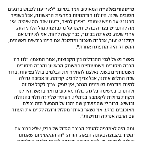
כריסטוף גאלטייה
המאוכזב אמר בסיום: "לא ידענו לכבוש ברגעים
הטובים שלנו. היו לנו הזדמנויות במחצית הראשונה, אבל בשנייה
ספגנו שער ממש שטותי. באיירן לחצה, ידענו שזה מה שיהיה. אין
מה להתבייש בצורה בה שיחקנו על מתפרצות מול הלחץ הזה.
אחרי שעה, כשאתה בפיגור, כבר קשה לחזור. אני לא יודע אם
קיבלנו שיעור, אבל זה מאכזב ומתסכל. אם היינו כובשים ראשונים,
המשחק היה מתפתח אחרת".
כאשר נשאל לגבי ההבדלים בין הקבוצות, אמר המאמן: "לנו היו
הרבה חיסורים משמעותיים במשחק הראשון והרבה חיסורים
משמעותיים בשני. נאלצנו להחליף את הבלמים בגלל פציעות, ברור
שזה החליש אותנו, אבל צריך להביט קדימה. זו אכזבה גדולה
להיות מודחים בשמינית הגמר, אין ספק. צריך לקבל את זה
ולהתרכז במשימה בליגה. כולנו מאוכזבים ואני בראש, היו לנו
תקוות גדולות לקאמבק בגומלין. העתיד שלי? זה תלוי בהנהלה
ובנשיא. ברור לי שהמועדון שם יהבו על המפעל הזה וכולם
מאוכזבים כרגע. אני נשאר באותו מסלול ורוצה לסיים את העונה
עם הרבה אנרגיה ונחישות".
ומה היה לאמבפה להגיד? הכוכב הגדול של פריז, שלא ברור אם
ימשיך בקבוצה בעונה הבאה, הודה: "זה המקסימום שאנחנו