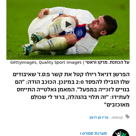
כדורסל נשים
נבחרת ישראל
יורוליג
ליגה ספרדית
טניס
VOD
מכבי תל אביב
מכבי חיפה
יורוקאפ
ליגה איטלקית
כדוריד
הפועל חולון
בית"ר ירושלים
רץ ברשת
ליגה צרפתית
כדורעף
הפועל ירושלים
מכבי תל אביב
ליגה הולנדית
שחייה
תוצאות
על הכוונת. מרקו וראטי
|
GettyImages, Quality Sport Images
דני אבדיה
הפועל תל אביב
ליגה טורקית
הפרשן דניאל ריולו קטל את קשר פ.ס.ז' שאיבודים
ג'ודו
הפועל חיפה
שלו הובילו להפסד 2:0 במינכן. הכוכב הודה: "הם
לוח שידורים
ליגה סינית
בנויים לזכייה במפעל". המאמן גאלטייה התייחס
אגרוף
הפועל באר שבע
לעתידו: "זה תלוי בהנהלה, ברור לי שכולם
ליגה ברזילאית
ברחבה
מאוכזבים"
ספורט אולימפי
מכבי נתניה
ליגות נוספות
קבוצות:
פריז סן ז'רמן
UFC
"מעל הליגה" – פודקאסט
בני יהודה
מערכת ספורט 1
היאבקות WWE