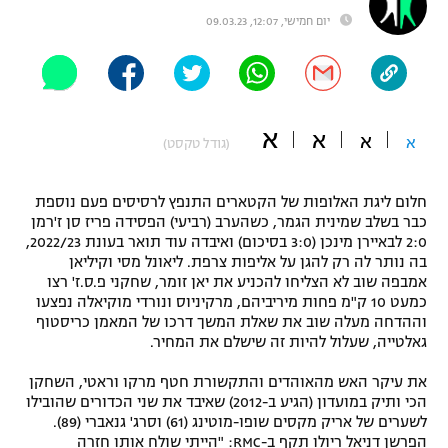
יום חמישי, 12:07, 09.03.23
"מחצית בשכונה" – פודקאסט
אופניים
ספורט מוטורי
משתתפים וזוכים בפרסים
א
א
כדורמים
א
א
(גודל טקסט)
תקנון משתתפים וזוכים בפרסים
טניס
פוטבול אמריקאי NFL
תקנון עבור פעילות אלקטרה
חלום ליגת האלופות של הקטארים התנפץ לרסיסים פעם נוספת
כבר בשלב שמינית הגמר, כשהערב (רביעי) הפסידה פריז סן ז'רמן
גיימינג E-Sports
בייסבול MLB
2:0 לבאיירן מינכן (3:0 בסיכום) ואיבדה עוד תואר בעונת 2022/23,
תקנון עבור פעילות ספורט 1 – "מרלן"
בה נותר לה רק להגן על אליפות צרפת. ליאונל מסי וקיליאן
ספורט אתגרי ואקסטרים
אמבפה שוב לא הצליחו להכניע את יאן זומר, שחקני פ.ס.ז' רצו
תנאי שימוש
כמעט 10 ק"מ פחות מיריביהם, מרקיניוס ונורדי מוקיאלה נפצעו
וההדחה מעלה שוב את שאלת המשך דרכו של המאמן כריסטוף
אומנויות לחימה
גאלטייה, שעלול להיות זה שישלם את המחיר.
מדיניות פרטיות
גיימינג E-Sports
את עיקר האש מהאוהדים והתקשורת חטף מרקו וראטי, השחקן
הכי ותיק במועדון (הגיע ב-2012) שאיבד את שני הכדורים שהובילו
לשערים של אריק מקסים שופו-מוטינג (61) וסרג' גנאברי (89).
תקנון פעילות ספורט 1
הפרשן דניאל ריולו תקף ב-RMC: "הייתי שולח אותו חזרה