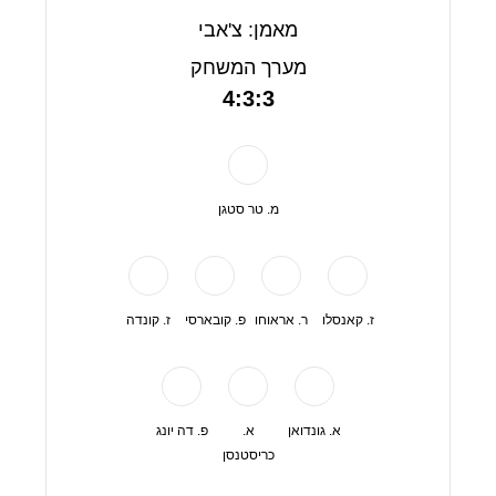
מאמן: צ'אבי
מערך המשחק
4:3:3
מ. טר סטגן
ז. קאנסלו
ר. אראוחו
פ. קובארסי
ז. קונדה
א. גונדואן
א.
פ. דה יונג
כריסטנסן