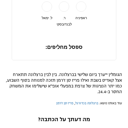
ראפיניה
ר.
ל. ימאל
לבנדובסקי
ספסל מחליפים:
הגומלין ייערך ביום שלישי בברצלונה. בין לבין ברצלונה תתארח
אצל קאדיס בשבת ואילו פריז סן ז'רמן תזכה למנוחה בסוף השבוע,
כמו יתר הנציגות של צרפת במפעלי אופ"א שישלימו את המשחק
החסר ב-24.4.
עוד באותו נושא:
ברצלונה בכדורגל
,
פריז סן ז'רמן
מה דעתך על הכתבה?