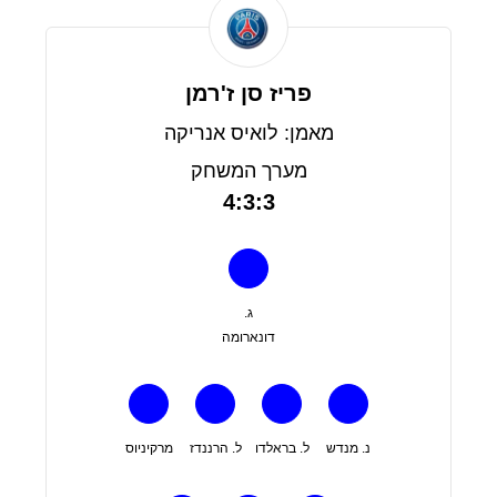
פריז סן ז'רמן
מאמן: לואיס אנריקה
מערך המשחק
4:3:3
ג.
דונארומה
נ. מנדש
ל. בראלדו
ל. הרננדז
מרקיניוס