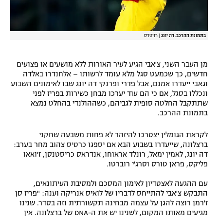
בתמונת ההרכב. דה יונג
|
רויטרס
מן העבר השני, צ'אבי הגיע לעיר האורות ללא מושעים או פצועים
חדשים, כך שכמעט סגל מלא עומד לרשותו – אלחנדרו באלדה
וגאבי ייעדרו אמנם, אבל פדרי ופרנקי דה יונג שבו לאימונים השבוע
ונכללו בסגל, אם כי הם עוד יערכו מבחן כשירות בפריז לפני
שתתקבל החלטה סופית לגביהם, כשההולנדי בהחלט נמצא
בתמונת ההרכב.
לקראת הגומלין יצטרכו להיזהר לא פחות משבעה שחקני
ברצלונה, שייעדרו בשבוע הבא אם יספגו כרטיס צהוב מחר בערב:
דה יונג, לאמין ימאל, רונלד אראוחו, אנדראס כריסטנסן, ז'ואאו
פליקס, פראן טורס וסרג'י רוברטו.
עם ההגעה לאצטדיון לאימון המסכם ולמסיבת העיתונאים,
התבקש צ'אבי להתייחס לדבריו של לואיס אנריקה וענה: "פריז סן
ז'רמן רוצה להגן על עצמה מבחינה תקשורתית וזה בסדר. שנינו
מגיעים מאותו המקום, לשנינו יש את ה-DNA של ברצלונה. אין