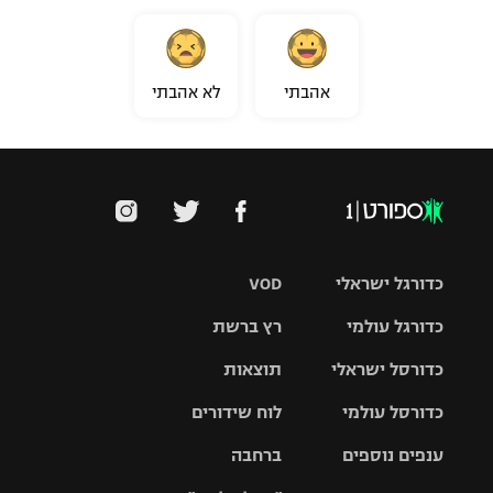
אהבתי
לא אהבתי
כדורגל ישראלי
VOD
כדורגל עולמי
רץ ברשת
ליגת העל
כדורסל ישראלי
תוצאות
ליגת
ליגה לאומית
האלופות
כדורסל עולמי
לוח שידורים
ליגת ווינר
סל
גביע הטוטו
ענפים נוספים
ברחבה
ליגה
NBA
אירופית