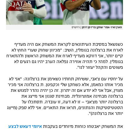
ווארן זאיר-אמרי שחקן פריז סן ז'רמן
|
רויטרס
כשנשאל במסיבת העיתונאים לקראת המשחק אם היה מעדיף
לארח את ברצלונה בגומלין, השיב: "מכיוון שחוק שערי החוץ לא
קיים יותר, אני דווקא מעדיף לארח את המשחק הראשון ולהתארח
בגומלין. למה? כי תהיה אווירה נפלאה הערב יהיו גם רגעים לא
פשוטים והקהל יעזור לנו".
על יחסיו עם צ'אבי, ששיחק תחתיו כשאימן את ברצלונה: "אני לא
מכיר אותו כמאמן, אלא כשחקן שלי וכקפטן. ת ברצלונה אני מכיר
מצוין, אבל אני לא יודע אם זה יתרון. זה כן יהיה נהדר לפגוש את
ברצלונה מבחינה אמוציונלית. מבחינת סגנון אני מייצג את
ברצלונה יותר מצ'אבי – זו לא דעה, זו עובדה. תסתכלו על
הסטטיסטיקות והנתונים, תראו את התארים. אני ללא ספק (מייצג
יותר את ברצלונה)".
את המשחק יאבטחו כוחות מיוחדים בעקבות
איומי דעאש לבצע