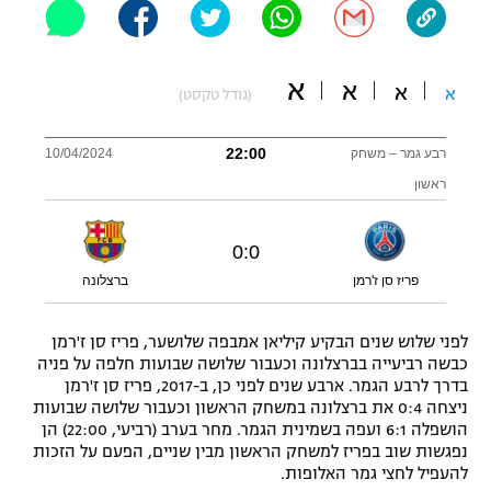
"מחצית בשכונה" – פודקאסט
אופניים
א
א
א
א
(גודל טקסט)
ספורט מוטורי
משתתפים וזוכים בפרסים
כדורמים
22:00
רבע גמר – משחק
10/04/2024
תקנון משתתפים וזוכים בפרסים
טניס
ראשון
פוטבול אמריקאי NFL
תקנון עבור פעילות אלקטרה
0
:
0
גיימינג E-Sports
בייסבול MLB
תקנון עבור פעילות ספורט 1 – "מרלן"
פריז סן ז'רמן
ברצלונה
ספורט אתגרי ואקסטרים
תנאי שימוש
לפני שלוש שנים הבקיע קיליאן אמבפה שלושער, פריז סן ז'רמן
אומנויות לחימה
כבשה רביעייה בברצלונה וכעבור שלושה שבועות חלפה על פניה
בדרך לרבע הגמר. ארבע שנים לפני כן, ב-2017, פריז סן ז'רמן
מדיניות פרטיות
ניצחה 0:4 את ברצלונה במשחק הראשון וכעבור שלושה שבועות
גיימינג E-Sports
הושפלה 6:1 ועפה בשמינית הגמר. מחר בערב (רביעי, 22:00) הן
נפגשות שוב בפריז למשחק הראשון מבין שניים, הפעם על הזכות
תקנון פעילות ספורט 1
להעפיל לחצי גמר האלופות.