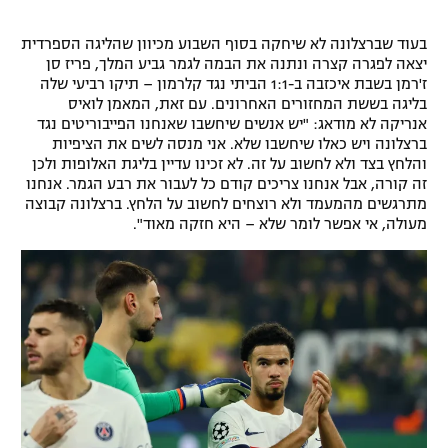
רשיון להקרנה פומבית לבית עסק
בעוד שברצלונה לא שיחקה בסוף השבוע מכיוון שהליגה הספרדית
יצאה לפגרה קצרה ונתנה את הבמה לגמר גביע המלך, פריז סן
הצטרפות לחבילת הערוצים
ז'רמן בשבת איכזבה ב-1:1 הביתי נגד קלרמון – תיקו רביעי שלה
בליגה בששת המחזורים האחרונים. עם זאת, המאמן לואיס
לוח דרושים – ג'ובנט
אנריקה לא מודאג: "יש אנשים שיחשבו שאנחנו הפייבוריטים נגד
ברצלונה ויש כאלו שיחשבו שלא. אני מנסה לשים את הציפיות
והלחץ בצד ולא לחשוב על זה. לא זכינו עדיין בליגת האלופות ולכן
תגיות
זה קורה, אבל אנחנו צריכים קודם כל לעבור את רבע הגמר. אנחנו
מתרגשים מהמעמד ולא רוצחים לחשוב על הלחץ. ברצלונה קבוצה
המגזין
מעולה, אי אפשר לומר שלא – היא חזקה מאוד".