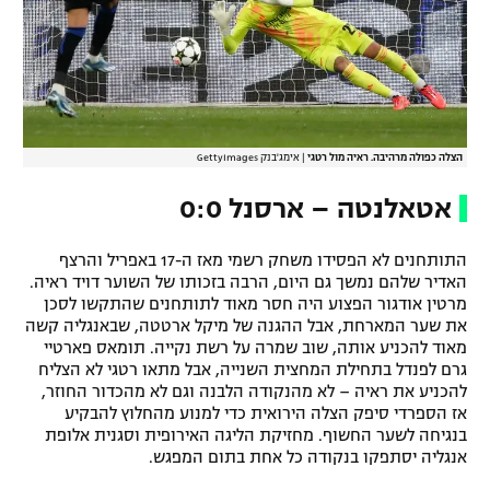
הצלה כפולה מרהיבה. ראיה מול רטגי
|
אימג'בנק GettyImages
אטאלנטה – ארסנל 0:0
התותחנים לא הפסידו משחק רשמי מאז ה-17 באפריל והרצף
האדיר שלהם נמשך גם היום, הרבה בזכותו של השוער דויד ראיה.
מרטין אודגור הפצוע היה חסר מאוד לתותחנים שהתקשו לסכן
את שער המארחת, אבל ההגנה של מיקל ארטטה, שבאנגליה קשה
מאוד להכניע אותה, שוב שמרה על רשת נקייה. תומאס פארטיי
גרם לפנדל בתחילת המחצית השנייה, אבל מתאו רטגי לא הצליח
להכניע את ראיה – לא מהנקודה הלבנה וגם לא מהכדור החוזר,
אז הספרדי סיפק הצלה הירואית כדי למנוע מהחלוץ להבקיע
בנגיחה לשער החשוף. מחזיקת הליגה האירופית וסגנית אלופת
אנגליה יסתפקו בנקודה כל אחת בתום המפגש.