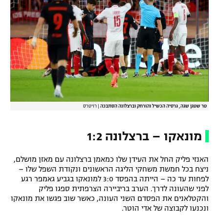
רשיון להקרנה פומבית לבית עסק
הצטרפות לחבילת הערוצים
לוח דרושים – ג'ובנט
תגיות
המגזין
טר שטגן שגה, גרסיה הכשיל והורחק וברצלונה הסתבכה
|
רויטרס
מונאקו – ברצלונה 1:2
האנזי פליק החל את העידן שלו כמאמן ברצלונה עם מאזן מושלם,
ניצח בכל חמשת משחקי הליגה הראשונים ונקודת השפל שלו –
לפחות עד כה – הייתה בהפסד 3:0 למונאקו בגביע גאמפר רגע
לפני שהעונה לדרך. הערב בריביירה הצרפתית ספגו פליק
והקטלאנים את הפסדם השני העונה, כאשר שוב פגשו את מונאקו
ונכנעו לקבוצה של אדי הוטר.