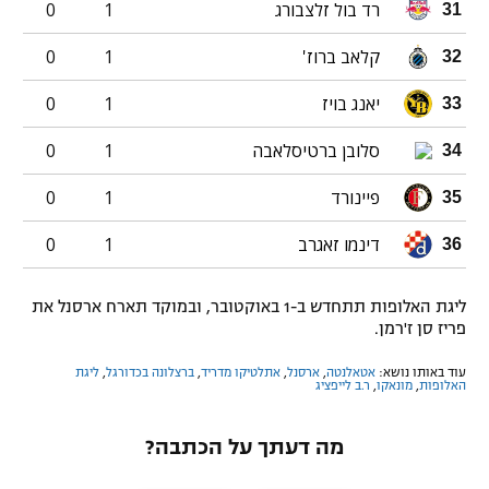
רד בול זלצבורג
1
0
31
קלאב ברוז'
1
0
32
יאנג בויז
1
0
33
סלובן ברטיסלאבה
1
0
34
פיינורד
1
0
35
דינמו זאגרב
1
0
36
ליגת האלופות תתחדש ב-1 באוקטובר, ובמוקד תארח ארסנל את
פריז סן ז'רמן.
עוד באותו נושא:
אטאלנטה
,
ארסנל
,
אתלטיקו מדריד
,
ברצלונה בכדורגל
,
ליגת
האלופות
,
מונאקו
,
ר.ב לייפציג
מה דעתך על הכתבה?