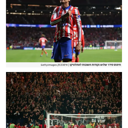
חימנס סידר שלוש נקודות חשובות לאתלטיקו
|
אימג'בנק GettyImages