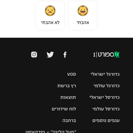
אהבתי
לא אהבתי
כדורגל ישראלי
VOD
כדורגל עולמי
רץ ברשת
ליגת העל
כדורסל ישראלי
תוצאות
ליגת
ליגה לאומית
האלופות
כדורסל עולמי
לוח שידורים
ליגת ווינר
סל
גביע הטוטו
ענפים נוספים
ברחבה
ליגה
NBA
אירופית
"מעל הליגה" – פודקאסט
ליגה לאומית
ליגיונרים