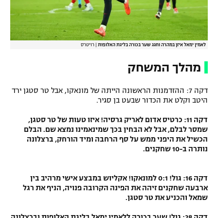
לאמין ימאל איזן במהרה וחגג שער בכורה בליגת האלופות
|
רויטרס
מהלך המשחק
דקה 7: ההזדמנות הראשונה הייתה של מונאקו, אבל טר סטגן ירד
היטב וקלט את הכדור שבעט בן סגיר.
דקה 11: כרטיס אדום לאריק גרסיה! איזו טעות של טר סטגן,
שמסר לבלם, אבל לא הבחין בכך שמינאמינו נמצא שם. הבלם
הכשיל את היפני ממש על סף הרחבה ומיד הורחק, ברצלונה
נותרה ב-10 שחקנים.
דקה 16: גול! 0:1 למונאקו! אקליוש במבצע אישי מרהיב בין
ארבעה שחקנים זיהה את הפינה הקרובה פנויה, הניף את רגל
שמאל והכניע את טר סטגן.
דקה 28: גול! שער בכורה ללאמין ימאל בליגת האלופות וברצלונה