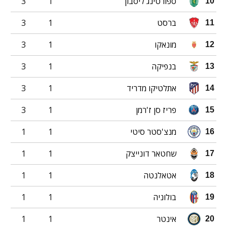
ספורטינג ליסבון
1
3
10
ברסט
1
3
11
מונאקו
1
3
12
בנפיקה
1
3
13
אתלטיקו מדריד
1
3
14
פריז סן ז'רמן
1
3
15
מנצ'סטר סיטי
1
1
16
שחטאר דונייצק
1
1
17
אטאלנטה
1
1
18
בולוניה
1
1
19
אינטר
1
1
20