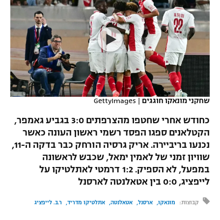
כדורסל נשים
נבחרת ישראל
יורוליג
ליגה ספרדית
טניס
VOD
מכבי תל אביב
מכבי חיפה
יורוקאפ
ליגה איטלקית
כדוריד
הפועל חולון
בית"ר ירושלים
רץ ברשת
ליגה צרפתית
כדורעף
הפועל ירושלים
מכבי תל אביב
ליגה הולנדית
שחייה
תוצאות
שחקני מונאקו חוגגים
|
GettyImages
דני אבדיה
הפועל תל אביב
ליגה טורקית
כחודש אחרי שחטפו מהצרפתים 3:0 בגביע גאמפר,
ג'ודו
הפועל חיפה
הקטלאנים ספגו הפסד רשמי ראשון העונה כאשר
לוח שידורים
ליגה סינית
נכנעו בריביירה. אריק גרסיה הורחק כבר בדקה ה-11,
אגרוף
הפועל באר שבע
שוויון זמני של לאמין ימאל, שכבש לראשונה
ליגה ברזילאית
ברחבה
במפעל, לא הספיק. 1:2 דרמטי לאתלטיקו על
ספורט אולימפי
מכבי נתניה
לייפציג, 0:0 בין אטאלנטה לארסנל
ליגות נוספות
UFC
"מעל הליגה" – פודקאסט
בני יהודה
קבוצות:
מונאקו
ארסנל
אטאלנטה
אתלטיקו מדריד
ר.ב. לייפציג
היאבקות WWE