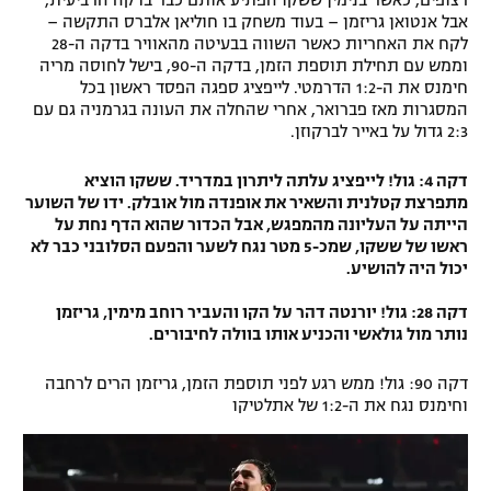
אבל אנטואן גריזמן – בעוד משחק בו חוליאן אלברס התקשה –
לקח את האחריות כאשר השווה בבעיטה מהאוויר בדקה ה-28
וממש עם תחילת תוספת הזמן, בדקה ה-90, בישל לחוסה מריה
חימנס את ה-1:2 הדרמטי. לייפציג ספגה הפסד ראשון בכל
המסגרות מאז פברואר, אחרי שהחלה את העונה בגרמניה גם עם
2:3 גדול על באייר לברקוזן.
דקה 4: גול! לייפציג עלתה ליתרון במדריד. ששקו הוציא
מתפרצת קטלנית והשאיר את אופנדה מול אובלק. ידו של השוער
הייתה על העליונה מהמפגש, אבל הכדור שהוא הדף נחת על
ראשו של ששקו, שמכ-5 מטר נגח לשער והפעם הסלובני כבר לא
יכול היה להושיע.
דקה 28: גול! יורנטה דהר על הקו והעביר רוחב מימין, גריזמן
נותר מול גולאשי והכניע אותו בוולה לחיבורים.
דקה 90: גול! ממש רגע לפני תוספת הזמן, גריזמן הרים לרחבה
וחימנס נגח את ה-1:2 של אתלטיקו