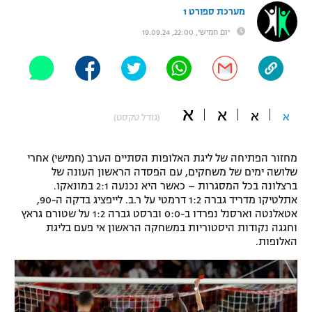
מערכת ספורט 1
"מחצית בשכונה" – פודקאסט
אופניים
יום חמישי, 22:00, 19.09.24
ספורט מוטורי
משתתפים וזוכים בפרסים
כדורמים
תקנון משתתפים וזוכים בפרסים
א
טניס
א
א
א
(גודל טקסט)
פוטבול אמריקאי NFL
תקנון עבור פעילות אלקטרה
מחזור הפתיחה של ליגת האלופות הסתיים הערב (חמישי) אחרי
גיימינג E-Sports
בייסבול MLB
שלושה ימים של משחקים, עם הפסדה הראשון העונה של
תקנון עבור פעילות ספורט 1 – "מרלן"
ברצלונה בכל המסגרות – כאשר היא נכנעה 2:1 במונאקו.
ספורט אתגרי ואקסטרים
אתלטיקו מדריד גברה 1:2 דרמטי על ר.ב. לייפציג בדקה ה-90,
תנאי שימוש
אטאלנטה וארסנל נפרדו ב-0:0 וברסט גברה 1:2 על שטורם גראץ
וחגגה נקודות היסטוריות במשחקה הראשון אי פעם בליגת
אומנויות לחימה
האלופות.
מדיניות פרטיות
גיימינג E-Sports
תקנון פעילות ספורט 1