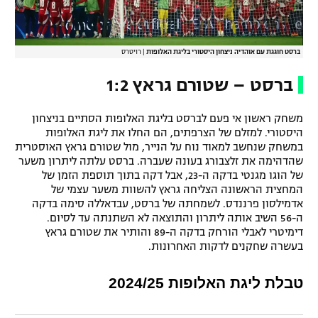
ברסט חוגגת עם אוהדיה ניצחון היסטורי בליגת האלופות
|
רויטרס
ברסט – שטורם גראץ 1:2
משחק ראשון אי פעם לברסט בליגת האלופות הסתיים בניצחון
היסטורי. למזלם של הצרפתים, הם החלו את ליגת האלופות
במשחק שנחשב למאוד נוח על הנייר, מול שטורם גראץ האוסטרית
שהדהימה את זלצבורג בעונה שעברה. ברסט עלתה ליתרון משער
של הוגו מגנטי בדקה ה-23, אבל דקה בתוך תוספת הזמן של
המחצית הראשונה הצליחה גראץ להשוות משער עצמי של
אדמילסון פרננדס. לשמחתה של ברסט, עבדאללה סימה בדקה
ה-56 השיב אותה ליתרון והתוצאה לא השתנתה עד לסיום.
דימיטרי לאבלי הורחק בדקה ה-89 והותיר את שטורם גראץ
בעשרה שחקנים לדקות האחרונות.
טבלת ליגת האלופות 2024/25