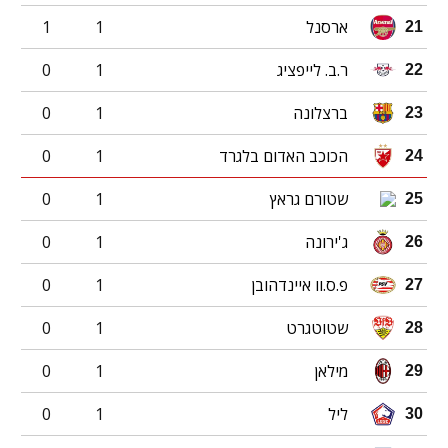
ארסנל
1
1
21
ר.ב. לייפציג
1
0
22
ברצלונה
1
0
23
הכוכב האדום בלגרד
1
0
24
שטורם גראץ
1
0
25
ג'ירונה
1
0
26
פ.ס.וו איינדהובן
1
0
27
שטוטגרט
1
0
28
מילאן
1
0
29
ליל
1
0
30