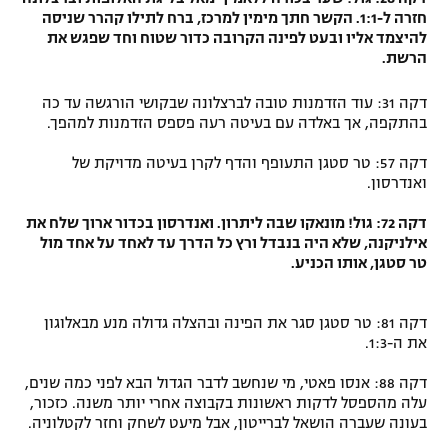
חזרה ל-1:1. הקשר חתך מימין למרכז, ברח לתילו קהרר שניסה
להיצמד אליו ובעט לפינה הקרובה כדור שטוח וחד שפגש את
הרשת.
דקה 31: עוד הזדמנות טובה לברצלונה שבקושי הורגשה עד כה
בהתקפה, אך באלדה עם בעיטה רעה פספס הזדמנות למהפך.
דקה 57: טר סטגן התעופף והדף לקרן בעיטה מדויקת של
ואנדרסון.
דקה 72: גול! מונאקו שבה ליתרון. ואנדרסון בכדור ארוך שלח את
אילניקנה, שלא היה בנבדל ורץ כל הדרך עד לאחד על אחד מול
טר סטגן, אותו הכניע.
דקה 81: טר סטגן סגר את הפינה ובהצלה גדולה מנע מבאלוגון
את ה-1:3.
דקה 88: אנסו פאטי, מי שנחשב לדבר הגדול הבא לפני כמה שנים,
עלה מהספסל לדקות ראשונות בקבוצה אחרי יותר משנה. כזכור,
בעונה שעברה הושאל לברייטון, אבל מיעט לשחק וחזר לקטלוניה.