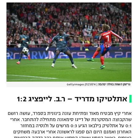
גריזמן השווה בוולה יפהפה
|
אימג'בנק GettyImages
אתלטיקו מדריד – ר.ב. לייפציג 1:2
אחרי קיץ מבטיח מאוד ופתיחת עונה בינונית בספרד, עושה רושם
שהקבוצה המסקרנת של דייגו סימאונה מתחילה להתחבר. אחרי
0:1 על אתלטיק בילבאו הגיע 0:3 מרשים על ולנסיה במחזור
האחרון ואמנם היום הם ספגו לראשונה אחרי ארבעה משחקים
רצופים, כאשר בנימין ששקו הפתיע אותם כבר בדקה הרביעית,