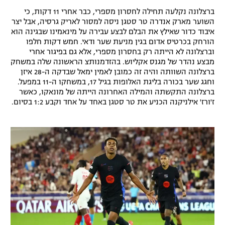
ברצלונה נקלעה תחילה לחסרון מספרי, כבר אחרי 11 דקות, כי
השוער מארק אנדרה טר סטגן ניסה למסור לאריק גרסיה, אבל יצר
איבוד כדור שאילץ את הבלם לבצע עבירה על מינאמינו שבגינה הוא
הורחק בכרטיס אדום בגין מניעת שער ודאי. חמש דקות חלפו
וברצלונה לא הייתה רק בחסרון מספרי, אלא גם בפיגור אחרי
מבצע נהדר של מגנס אקליוש. בהזדמנותצ הראשונה שלה במשחק
ברצלונה השוותה והיה זה כמובן לאמין ימאל שבדקה ה-28 איזן
וחגג שער בכורה בליגת האלופות בגיל 17, במשחקו ה-11 במפעל.
ברצלונה התקשתה והמילה האחרונה הייתה של מונאקו, כאשר
ז'ורז' אילניקנה הכניע את טר סטגן באחד על אחד וקבע 1:2 בסיום.