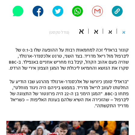
"מחצית בשכונה" – פודקאסט
אופניים
ספורט מוטורי
משתתפים וזוכים בפרסים
א
א
א
א
(גודל טקסט)
כדורמים
תקנון משתתפים וזוכים בפרסים
טניס
קונור בראדלי זכה למחמאות רבות על ההופעה שלו ב-0:1 של
פוטבול אמריקאי NFL
ליברפול מול ריאל מדריד. בצד השני, טרנט אלכסנדר-ארנולד,
תקנון עבור פעילות אלקטרה
שהיה פעם אהוב הקהל, קיבל בוז מחריש אוזניים באנפילד. ב-BBC
סקרו את הנושא והחמיאו ליכולת של המגן הצפון אירי של הרדס.
גיימינג E-Sports
בייסבול MLB
תקנון עבור פעילות ספורט 1 – "מרלן"
"בראדלי סומן כיורשו של אלכסנדר-ארנולד מהרגע שבו הודיע על
ספורט אתגרי ואקסטרים
החלטתו לעזוב לריאל מדריד. במפגש ביניהם היה ניגוד מוחלט",
תנאי שימוש
פתחו ב-BBC. "המגן הימני בן ה-22 היה פרזנטור של התצוגה של
אומנויות לחימה
ליברפול – שהזכירה את השיא שלהם בעונת האליפות – כשריאל
מדריד התקשתה".
מדיניות פרטיות
גיימינג E-Sports
תקנון פעילות ספורט 1