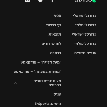
כדורגל ישראלי
VOD
כדורגל עולמי
רץ ברשת
ליגת העל
כדורסל ישראלי
תוצאות
ליגת
ליגה לאומית
האלופות
כדורסל עולמי
לוח שידורים
ליגת ווינר
סל
גביע הטוטו
ענפים נוספים
ברחבה
ליגה
NBA
אירופית
"מעל הליגה" – פודקאסט
ליגה לאומית
ליגיונרים
טניס
יורוליג
ליגה אנגלית
"מחצית בשכונה" – פודקאסט
כדורסל נשים
גביע המדינה
כדוריד
יורוקאפ
ליגה גרמנית
משתתפים וזוכים
בפרסים
מכבי תל
נבחרת
כדורעף
אביב
ישראל
ליגה
טניס
ספרדית
תקנון משתתפים
שחייה
הפועל חולון
מכבי חיפה
וזוכים בפרסים
גיימינג E-Sports