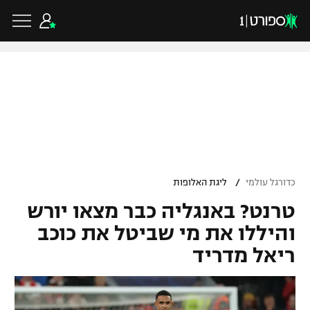
כדורגל ישראלי
ליגת העל
כדורגל עולמי
/
כדורגל עולמי
ליגת האלופות
ליגה לאומית
טרנט? באנגליה כבר מצאו יורש
ליגת האלופות
כדורסל ישראלי
גביע הטוטו
והיללו את מי שביטל את כוכב
ליגה אירופית
ריאל מדריד
ליגת ווינר סל
ליגיונרים
כדורסל עולמי
ליגה אנגלית
ליגה לאומית
גביע המדינה
NBA
ליגה גרמנית
ענפים נוספים