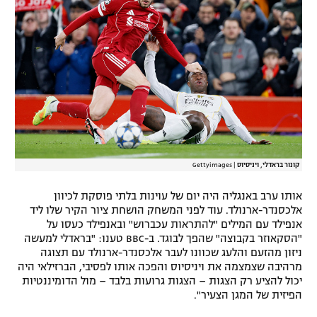
רשיון להקרנה פומבית לבית עסק
הצטרפות לחבילת הערוצים
לוח דרושים – ג'ובנט
תגיות
המגזין
קונור בראדלי, ויניסיוס
|
Gettyimages
אותו ערב באנגליה היה יום של עוינות בלתי פוסקת לכיוון
אלכסנדר-ארנולד. עוד לפני המשחק הושחת ציור הקיר שלו ליד
אנפילד עם המילים "להתראות עכברוש" ובאנפילד כעסו על
"הסקאוזר בקבוצה" שהפך לבוגד. ב-BBC טענו: "בראדלי למעשה
ניזון מהזעם והלעג שכוונו לעבר אלכסנדר-ארנולד עם תצוגה
מרהיבה שצמצמה את ויניסיוס והפכה אותו לפסיבי, הברזילאי היה
יכול להציע רק הצגות – הצגות גרועות בלבד – מול הדומיננטיות
הפיזית של המגן הצעיר".