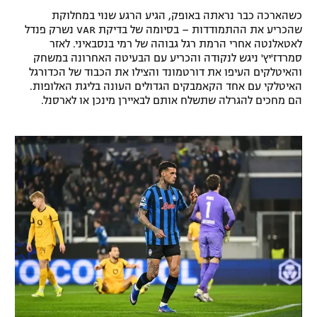
כשהארכה כבר נראתה באופק, הגיע הרגע שנוי במחלוקת
רשיון להקרנה פומבית לבית עסק
שהכריע את ההתמודדות – בסיומה של בדיקת VAR נשרק פנדל
לאטאלנטה אחרי הרמת רגל גבוהה של רמי בנסבאיני. לאזר
הצטרפות לחבילת הערוצים
סמרדז'יץ' ניגש לנקודה והכריע עם הבעיטה האחרונה במשחק
והאיטלקים העיפו את דורטמונד והצילו את הכבוד של הכדורגל
לוח דרושים – ג'ובנט
האיטלקי עם אחד הקאמבקים הגדולים העונה בליגת האלופות.
הם מחכים להגרלה שתשלח אותם לבאיירן מינכן או לארסנל.
תגיות
המגזין