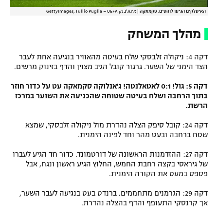
האיטלקים הגיעו לוהטים. סקמאקה
|
אימג'בנק GettyImages, Tullio Puglia – UEFA
מהלך המשחק
דקה 4: ניקולה זלבסקי שלח בעיטה מהאוויר בנגיעה אחת לעבר
הצד הימני של השער. גרגור קובל הגיב מצוין והדף בזינוק מרשים.
דקה 5: גול! 0:1 לאטאלנטה! ג'אנלוקה סקמאקה עט על כדור חוזר
בתוך הרחבה ושלח בעיטה שטוחה שהכניעה את השוער במרכז
הרשת.
דקה 24: קובל סיפק הצלה נהדרת מול ניקולה זלבסקי, שמצא
שטח ברחבה ובעט מהר וחד לפינה הימנית.
דקה 27: ההזדמנות הראשונה של דורטמונד. כדור חד הגיע לעברו
של גיראסי בקצה רחבת החמש, החלוץ הגיע ראשון ונגח, אבל
פספס במעט את הקורה הימנית.
דקה 29: הגרמנים מתחממים. ברנדט בעט בנגיעה לעבר השער,
אך קרנסקי התעופף והדף בהצלה נהדרת.