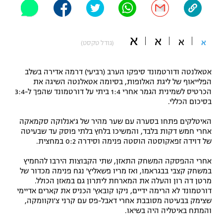
"מחצית בשכונה" – פודקאסט
אופניים
א
א
א
א
(גודל טקסט)
ספורט מוטורי
משתתפים וזוכים בפרסים
כדורמים
אטאלנטה ודורטמונד סיפקו הערב (רביעי) דרמה אדירה בשלב
תקנון משתתפים וזוכים בפרסים
טניס
הפלייאוף של ליגת האלופות, בסיומה אטאלנטה השיגה את
פוטבול אמריקאי NFL
הכרטיס לשמינית הגמר אחרי 1:4 ביתי על דורטמונד שהפך ל-3:4
תקנון עבור פעילות אלקטרה
בסיכום הכללי.
גיימינג E-Sports
בייסבול MLB
האיטלקים פתחו בסערה עם שער מהיר של ג'אנלוקה סקמאקה
תקנון עבור פעילות ספורט 1 – "מרלן"
אחרי חמש דקות בלבד, והמשיכו בלחץ בלתי פוסק עד שבעיטה
ספורט אתגרי ואקסטרים
של דוידה זפאקוסטה הוסטה פנימה וסידרה 0:2 במחצית.
תנאי שימוש
אחרי ההפסקה המשחק התאזן, שתי הקבוצות הירבו להחמיץ
אומנויות לחימה
במשחק קצבי בבגראמו, ואז מריו פשאליץ' נגח פנימה מכדור של
מדיניות פרטיות
מרטן דה רון והעלה את המארחת ליתרון גם במאזן הכולל.
גיימינג E-Sports
דורטמונד לא הרימה ידיים, ניקו קובאץ' הכניס את קארים אדיימי
שצימק בבעיטה מסובבת אחרי דאבל-פס עם קרני צ'וקוומקה,
תקנון פעילות ספורט 1
והמתח באיטליה היה בשיאו.