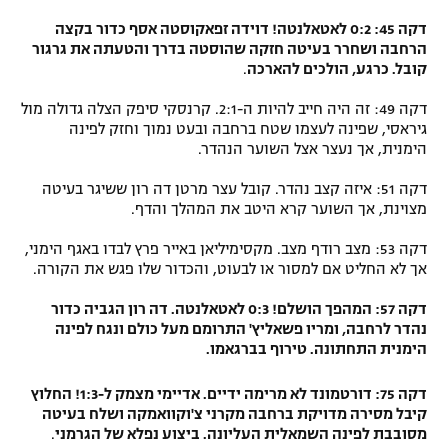
דקה 45: 0:2 לאטאלנטה! דוידה זפאקוסטה אסף כדור בקצה
הרחבה ושחרר בעיטה חזקה שהוסטה בדרך והטעתה את גרגור
קובל. כרגע, הולכים להארכה
.
דקה 49: זה היה חייב להיות ה-2:1. קרנסקי סיפק הצלה גדולה מול
גיראסי, שפינה לעצמו שטח ברחבה ובעט נמוך וחזק לפינה
הימנית, אך נעצר אצל השוער הנהדר.
דקה 51: איזה קצב נהדר. קובל עצר מרטן דה רון ששיגר בעיטה
מצוינת, אך השוער קרא היטב את המהלך והדף.
דקה 53: מצב רודף מצב. מקסימיליאן באייר פרץ לבדו באגף הימני,
אך לא החליט אם למסור או לבעוט, והכדור שלו פגש את הקורה.
דקה 57: המהפך הושלם! 0:3 לאטאלנטה. דה רון הגביה כדור
נהדר לרחבה, ומריו פשאליץ' התרומם מעל כולם ונגח לפינה
הימנית התחתונה. טירוף בברגאמו.
דקה 75: דורטמונד לא מרימה ידיים. אדיימי מצמק ל-1:3! החלוץ
קיבל מסירה מדויקת ברחבה מקרני צ'וקוואמקה ושלח בעיטה
מסובבת לפינה השמאלית העליונה. ביצוע נפלא של הגרמני
.