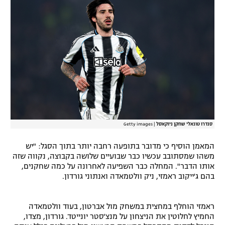
רשיון להקרנה פומבית לבית עסק
הצטרפות לחבילת הערוצים
לוח דרושים – ג'ובנט
תגיות
המגזין
סנדרו טונאלי שחקן ניוקאסל
|
Getty images
המאמן הוסיף כי מדובר בתופעה רחבה יותר בתוך הסגל: "יש
משהו שמסתובב עכשיו כבר שבועיים שלושה בקבוצה, נקווה שזה
אותו הדבר". המחלה כבר השפיעה לאחרונה על כמה שחקנים,
בהם ג'ייקוב ראמזי, ניק וולטמאדה ואנתוני גורדון.
ראמזי הוחלף במחצית במשחק מול אברטון, בעוד וולטמאדה
החמיץ לחלוטין את הניצחון על מנצ'סטר יונייטד. גורדון, מצדו,