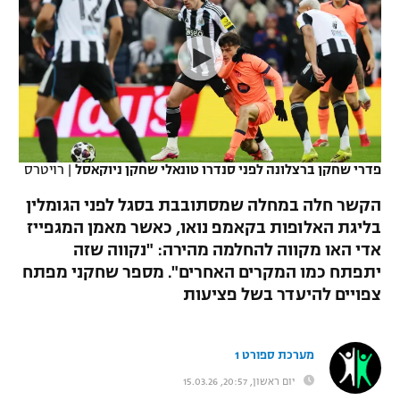
כדורסל נשים
נבחרת ישראל
יורוליג
ליגה ספרדית
טניס
VOD
מכבי תל אביב
מכבי חיפה
יורוקאפ
ליגה איטלקית
כדוריד
הפועל חולון
בית"ר ירושלים
רץ ברשת
ליגה צרפתית
כדורעף
הפועל ירושלים
מכבי תל אביב
ליגה הולנדית
פדרי שחקן ברצלונה לפני סנדרו טונאלי שחקן ניוקאסל
|
רויטרס
שחייה
תוצאות
דני אבדיה
הפועל תל אביב
הקשר חלה במחלה שמסתובבת בסגל לפני הגומלין
ליגה טורקית
ג'ודו
בליגת האלופות בקאמפ נואו, כאשר מאמן המגפייז
הפועל חיפה
לוח שידורים
אדי האו מקווה להחלמה מהירה: "נקווה שזה
ליגה סינית
אגרוף
יתפתח כמו המקרים האחרים". מספר שחקני מפתח
הפועל באר שבע
צפויים להיעדר בשל פציעות
ליגה ברזילאית
ברחבה
ספורט אולימפי
מכבי נתניה
ליגות נוספות
UFC
מערכת ספורט 1
"מעל הליגה" – פודקאסט
בני יהודה
יום ראשון, 20:57, 15.03.26
היאבקות WWE