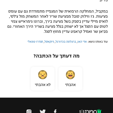
במקביל, המחלקה הרפואית של המגפייז מתמודדת גם עם עומס
פציעות. ג'ו ווילוק סובל מפציעת שריר לאחר המשחק מול צ'לסי,
לואיס מיילי עדיין בספק בשל פציעה בירך, וברונו גימראייש צפוי
לטוס עם הסגל אך לא ישחק בגלל פציעה בשריר הירך האחורי. גם
פביאן שר ואמיל קראפט עדיין מחוץ לסגל.
עוד באותו נושא:
אדי האו
,
ברצלונה בכדורגל
,
ניוקאסל
,
סנדרו טונאלי
מה דעתך על הכתבה?
אהבתי
לא אהבתי