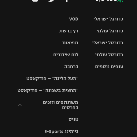
כדורגל ישראלי
VOD
כדורגל עולמי
רץ ברשת
ליגת העל
כדורסל ישראלי
תוצאות
ליגת
ליגה לאומית
האלופות
כדורסל עולמי
לוח שידורים
ליגת ווינר
סל
גביע הטוטו
ענפים נוספים
ברחבה
ליגה
NBA
אירופית
"מעל הליגה" – פודקאסט
ליגה לאומית
ליגיונרים
טניס
יורוליג
ליגה אנגלית
"מחצית בשכונה" – פודקאסט
כדורסל נשים
גביע המדינה
כדוריד
יורוקאפ
ליגה גרמנית
משתתפים וזוכים
בפרסים
מכבי תל
נבחרת
כדורעף
אביב
ישראל
ליגה
טניס
ספרדית
תקנון משתתפים
שחייה
הפועל חולון
מכבי חיפה
וזוכים בפרסים
גיימינג E-Sports
ליגה