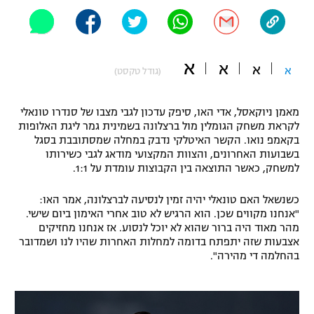
"מחצית בשכונה" – פודקאסט
אופניים
ספורט מוטורי
א
משתתפים וזוכים בפרסים
א
א
א
(גודל טקסט)
כדורמים
תקנון משתתפים וזוכים בפרסים
מאמן ניוקאסל, אדי האו, סיפק עדכון לגבי מצבו של סנדרו טונאלי
טניס
לקראת משחק הגומלין מול ברצלונה בשמינית גמר ליגת האלופות
פוטבול אמריקאי NFL
בקאמפ נואו. הקשר האיטלקי נדבק במחלה שמסתובבת בסגל
תקנון עבור פעילות אלקטרה
בשבועות האחרונים, והצוות המקצועי מודאג לגבי כשירותו
גיימינג E-Sports
בייסבול MLB
למשחק, כאשר התוצאה בין הקבוצות עומדת על 1:1.
תקנון עבור פעילות ספורט 1 – "מרלן"
ספורט אתגרי ואקסטרים
כשנשאל האם טונאלי יהיה זמין לנסיעה לברצלונה, אמר האו:
תנאי שימוש
"אנחנו מקווים שכן. הוא הרגיש לא טוב אחרי האימון ביום שישי.
מהר מאוד היה ברור שהוא לא יוכל לנסוע. אז אנחנו מחזיקים
אומנויות לחימה
אצבעות שזה יתפתח בדומה למחלות האחרות שהיו לנו ושמדובר
מדיניות פרטיות
בהחלמה די מהירה".
גיימינג E-Sports
תקנון פעילות ספורט 1