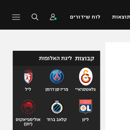
וצאות
לוח שידורים
כדורסל עולמי
ענפים נוספים
קבוצות
ליגת האלופות
NBA
טניס
יורוליג
כדוריד
יורוקאפ
כדורעף
שחייה
גלאטסראיי
פריז סן ז'רמן
ליל
ג'ודו
אגרוף
ספורט אולימפי
ליון
קלאב ברוז'
אולימפיאקוס
UFC
(יוון)