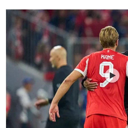
ל אביב
ליגה טורקית
תל אביב
ליגה סינית
חיפה
ליגה ברזילאית
באר שבע
ליגות נוספות
תניה
דה