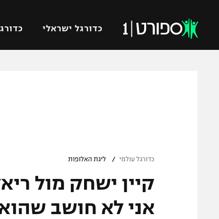
כדורגל ישראלי
כדורגל
VOD
כדורג
רץ ברשת
ליגת ה
ליגה ל
תוצאות
גביע הט
לוח שידורים
ליגיונר
ברחבה
/
גביע ה
כדורגל עולמי
ליגת האלופות
נבחרת 
קיין ישחק מול ריא
"מעל הליגה" – פודקאסט
מכבי ח
"מחצית בשכונה" – פודקאסט
אני לא חושב שהוא
בית"ר י