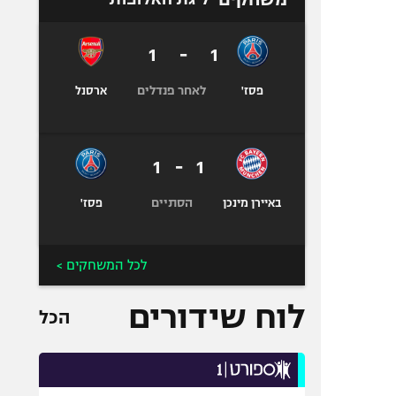
1
-
1
לאחר פנדלים
פסז'
ארסנל
1
-
1
הסתיים
באיירן מינכן
פסז'
לכל המשחקים >
לוח שידורים
הכל