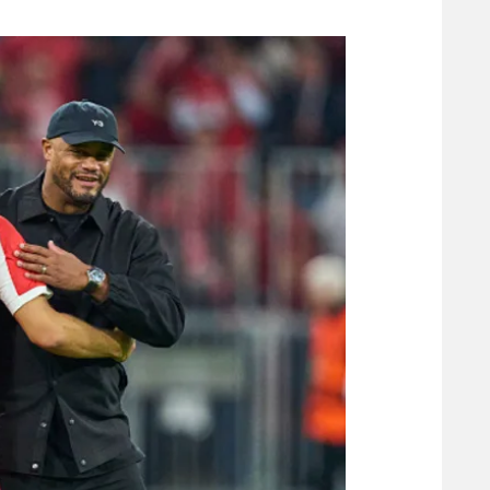
משתתפים וזוכים בפרסים
מכבי ת
הפועל 
תקנון משתתפים וזוכים בפרסים
הפועל 
תקנון עבור פעילות אלקטרה
הפועל 
תקנון עבור פעילות ספורט 1 – "מרלן"
מכבי נ
טניס
בני יהו
גיימינג E-Sports
תנאי שימוש
מדיניות פרטיות
תקנון פעילות ספורט 1
רשיון להקרנה פומבית לבית עסק
הצטרפות לחבילת הערוצים
לוח דרושים – ג'ובנט
תגיות