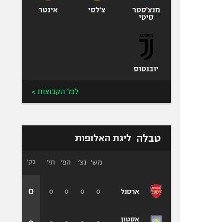
מנצ'סטר
צ'לסי
אינטר
סיטי
יובנטוס
לכל הקבוצות >
טבלה
ליגת האלופות
מש׳
נצ׳
הפ׳
תי׳
נק׳
0
0
0
0
0
ארסנל
אסטון