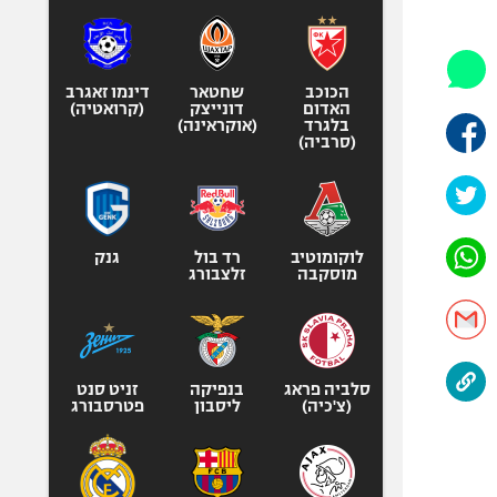
היאבקות WWE
אופניים
ספורט מוטורי
הכוכב
שחטאר
דינמו זאגרב
כדורמים
האדום
דונייצק
(קרואטיה)
בלגרד
(אוקראינה)
פוטבול אמריקאי NFL
(סרביה)
בייסבול MLB
ספורט אתגרי
ואקסטרים
לוקומוטיב
רד בול
גנק
אומנויות לחימה
מוסקבה
זלצבורג
גיימינג E-Sports
סלביה פראג
בנפיקה
זניט סנט
(צ'כיה)
ליסבון
פטרסבורג