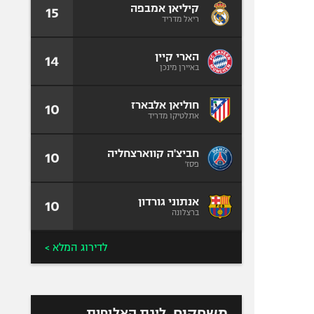
קיליאן אמבפה
15
ריאל מדריד
הארי קיין
14
באיירן מינכן
חוליאן אלבארז
10
אתלטיקו מדריד
חביצ'ה קווארצחליה
10
פסז'
אנתוני גורדון
10
ברצלונה
לדירוג המלא >
משחקים
ליגת האלופות