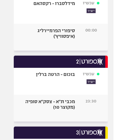
עכשיו
מידלסברו - רקסהאם
ישיר
00:00
סיפורי הפרמיירליג
(איפסוויץ')
עכשיו
בוכום - הרטה ברלין
ישיר
23:30
מכבי ת"א - צסק"א סופיה
(מקוצר 10)