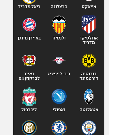
אייאקס
ברצלונה
ריאל מדריד
אתלטיקו
ולנסיה
באיירן מינכן
מדריד
בורוסיה
ר.ב. לייפציג
באייר
דורטמונד
לברקוזן 04
אטאלנטה
נאפולי
ליברפול