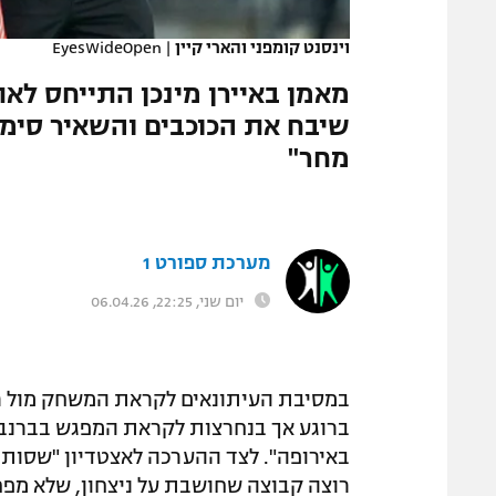
המגזין
וינסנט קומפני והארי קיין
|
EyesWideOpen
מאמן באיירן מינכן התייחס לא
שיבח את הכוכבים והשאיר סימן
מחר"
מערכת ספורט 1
יום שני, 22:25, 06.04.26
במסיבת העיתונאים לקראת המשחק מול ריאל
ברוגע אך בנחרצות לקראת המפגש בברנב
באירופה". לצד ההערכה לאצטדיון "שסותר 
רוצה קבוצה שחושבת על ניצחון, שלא מפ