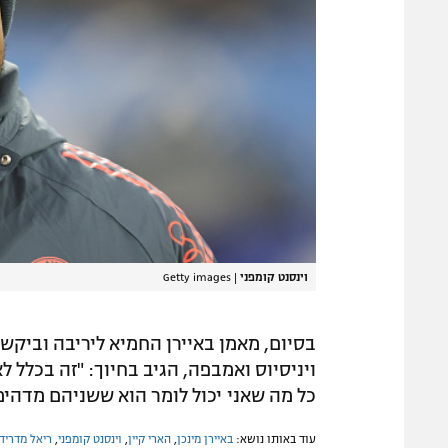
וינסנט קומפני
|
Getty images
בסיום, מאמן באיירן החמיא ליריבה וביק
ויניסיוס ואמבפה, הגיב בחיוך: "זה בכלל לא
כל מה שאני יכול לומר הוא ששניהם מדהימי
עוד באותו נושא:
באיירן מינכן
,
הארי קיין
,
וינסנט קומפני
,
ריאל מדריד