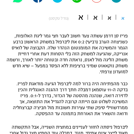
"מחצית בשכונה" – פודקאסט
אופניים
א
א
א
א
(גודל טקסט)
ספורט מוטורי
משתתפים וזוכים בפרסים
פריז סן ז'רמן עשתה צעד חשוב לעבר חצי גמר ליגת האלופות,
כדורמים
כשניצחה הערב (רביעי) 0:2 את ליברפול במשחק הראשון ברבע
תקנון משתתפים וזוכים בפרסים
הגמר והמשיכה את המומנטום הנהדר שלה. הקבוצה של לואיס
טניס
אנריקה, שהגיעה למשחק הזה בלי הסחות דעת אחרי דחיית
פוטבול אמריקאי NFL
משחק הליגה מול לאנס, נראתה חדה ובטוחה יותר לאורך, ורשמה
תקנון עבור פעילות אלקטרה
משחק נוקאאוט שמיני ברציפות ללא הפסד במפעל – שיא חדש
גיימינג E-Sports
בייסבול MLB
למועדון צרפתי.
תקנון עבור פעילות ספורט 1 – "מרלן"
כבר מהפתיחה היה ברור למה ליברפול הגיעה מודאגת לפריז.
ספורט אתגרי ואקסטרים
תנאי שימוש
בדקה ה-11 עוסמאן דמבלה חתך דרך ההגנה האנגלית והכין
לדזירה דואה, שנהנה מהסטה של הכדור, בדרך ל-0:1. פריז
אומנויות לחימה
המשיכה לשלוט וגם הייתה קרובה להגדיל את התוצאה, אך
ממרדשווילי סיפק שתי עצירות חשובות מול חביצ'ה קברצחליה
מדיניות פרטיות
גיימינג E-Sports
ודואה והשאיר את האורחת בתמונה עד ההפסקה.
תקנון פעילות ספורט 1
ליברפול ניסתה לחזור לעניינים במחצית השנייה, אבל התקשתה
מאוד לייצר איום אמיתי. מנגד, דמבלה עוד החמיץ מצב גדול אחרי