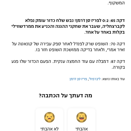
המשקוף.
דקה 65: 0:2 לפריז סן ז'רמן! נבש שלח כדור עומק נפלא
לקברצחליה, שעבר את שחקני ההגנה והכניע את ממרדשווילי
בקלות באחד על אחד.
דקה 70: השופט שרק לפנדל לאחר ספק עבירה של קונאטה על
זאיר אמרי, ולאחר בדיקה ממושכת השופט חזר בו.
דקה 87: דמבלה עם עוד החמצה ענקית. הפעם הכדור שלו פגע
בקורה.
עוד באותו נושא:
ליברפול'
,
פריז סן ז'רמן
מה דעתך על הכתבה?
אהבתי
לא אהבתי