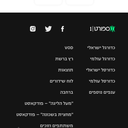
כדורגל ישראלי
VOD
כדורגל עולמי
רץ ברשת
ליגת העל
כדורסל ישראלי
תוצאות
ליגת
ליגה לאומית
האלופות
כדורסל עולמי
לוח שידורים
ליגת ווינר
סל
גביע הטוטו
ענפים נוספים
ברחבה
ליגה
NBA
אירופית
"מעל הליגה" – פודקאסט
ליגה לאומית
ליגיונרים
טניס
יורוליג
ליגה אנגלית
"מחצית בשכונה" – פודקאסט
כדורסל נשים
גביע המדינה
כדוריד
יורוקאפ
ליגה גרמנית
משתתפים וזוכים