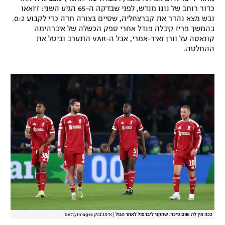
כדור רוחב של נונו מנדש, לפני שבדקה ה-65 הגיע השני: ז'ואאו
רשיון להקרנה פומבית לבית עסק
נבש מצא נהדר את קברצחליה, שסיים בצורה חדה כדי לקבוע 0:2.
בהמשך פריז קיבלה פנדל אחרי ספק הכשלה של איברהימה
הצטרפות לחבילת הערוצים
קונאטה על וורן זאיר-אמרי, אבל ה-VAR התערב וביטל את
ההחלטה.
לוח דרושים – ג'ובנט
תגיות
המגזין
ככה אין לה שום סיכוי. שחקני ליברפול לאחר הגול
|
אימג'בנק GettyImages