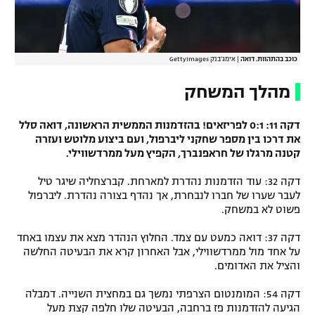
כוכב בהתהוות. דואה
|
אימג'בנק GettyImages
מהלך המשחק
דקה 11: 0:1 לפריזאים! בהזדמנות הממשית הראשונה, דואה סלל
את דרכו בין מספר שחקני ליברפול, ועם ביצוע מלוטש ועזרה
קטנה מרגלו של חראפנברך, הקפיץ מעל ממרדשווילי.
דקה 32: עוד הזדמנות נהדרת למארחת. קברצחליה שיגר טיל
לעבר שערו של חברו לנבחרת, אך נהדף בצורה נהדרת. ליברפול
פשוט לא במשחק.
דקה 37: דואה כמעט עם צמד. החלוץ הנהדר מצא את עצמו באחד
על אחד מול ממרדשווילי, אבל האחרון קרא את הבעיטה החלשה
והציל את האדומים.
דקה 54: המומנטום הצרפתי נמשך גם במחצית השנייה. דמבלה
הגיעה להזדמנות פז ברחבה, הבעיטה שלו חלפה קצת מעל