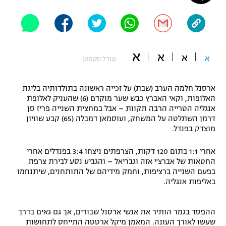
"מחצית בשכונה" – פודקאסט
אופניים
ספורט מוטורי
משתתפים וזוכים בפרסים
א
א
א
א
(גודל טקסט)
כדורמים
תקנון משתתפים וזוכים בפרסים
טניס
ארסנל חלמה הערב (שבת) על זכייה ראשונה בתולדותיה בליגת
פוטבול אמריקאי NFL
האלופות, וקאי האברץ כבש שער מוקדם (6) שהעניק לאלופת
תקנון עבור פעילות אלקטרה
אנגליה הטרייה הרבה תקוות – אבל במחצית השנייה פריז סן
גיימינג E-Sports
בייסבול MLB
ז'רמן השתלטה על המשחק, ועוסמאן דמבלה (65) קבע שוויון
תקנון עבור פעילות ספורט 1 – "מרלן"
מוצדק בפנדל.
ספורט אתגרי ואקסטרים
תנאי שימוש
אחרי 1:1 בתום 120 דקות, הצרפתים ניצחו 3:4 בפנדלים אחרי
החטאות של אברצ'י אזה וגבריאל – והגביע נסע לבירת צרפת
אומנויות לחימה
בפעם השנייה ברציפות, וחמק מידיהם של התותחנים, שיתנחמו
באליפות אנגליה.
מדיניות פרטיות
גיימינג E-Sports
ההפסד בגמר הותיר את אנשי ארסנל שבורים, אך גם גאים בדרך
תקנון פעילות ספורט 1
שעשו לאורך העונה. המאמן מיקל ארטטה התייחס לתחושות