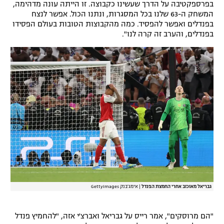
בפרספקטיבה על הדרך שעשינו כקבוצה. זו הייתה עונה מדהימה,
המשחק ה-63 שלנו בכל המסגרות, ונתנו הכול. אפשר לנצח
בפנדלים ואפשר להפסיד. כמה מהקבוצות הטובות בעולם הפסידו
בפנדלים, והערב זה קרה לנו".
גבריאל מאוכזב אחרי החמצת הפנדל
|
אימג'בנק GettyImages
"הם מרוסקים", אמר רייס על גבריאל ואברצ'י אזה, "להחמיץ פנדל