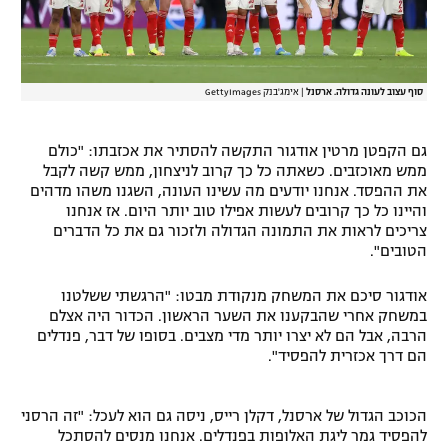
סוף עצוב לעונה גדולה. ארסנל
|
אימג'בנק GettyImages
גם הקפטן מרטין אודגור התקשה להסתיר את אכזבתו: "כולם
ממש מאוכזבים. כשאתה כל כך קרוב לניצחון, ממש קשה לקבל
את ההפסד. אנחנו יודעים מה עשינו העונה, השגנו משהו מדהים
והיינו כל כך קרובים לעשות אפילו טוב יותר היום. אז אנחנו
צריכים לראות את התמונה הגדולה ולזכור גם את כל הדברים
הטובים".
אודגור סיכם את המשחק מנקודת מבטו: "הרגשתי ששלטנו
במשחק אחרי שהבקענו את השער הראשון. הכדור היה אצלם
הרבה, אבל הם לא יצרו יותר מדי מצבים. בסופו של דבר, פנדלים
הם דרך אכזרית להפסיד".
הכוכב הגדול של ארסנל, דקלן רייס, ניסה גם הוא לעכל: "זה הרסני
להפסיד גמר ליגת האלופות בפנדלים. אנחנו מנסים להסתכל