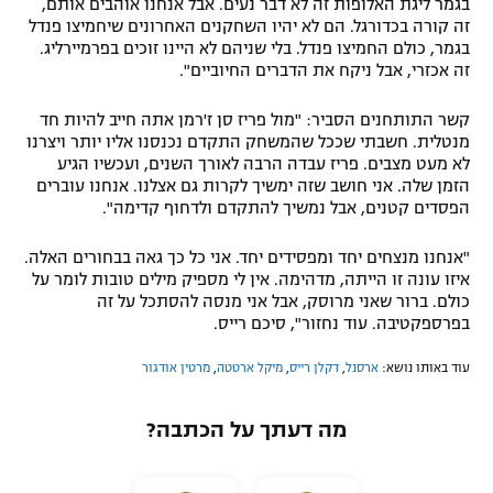
בגמר ליגת האלופות זה לא דבר נעים. אבל אנחנו אוהבים אותם,
זה קורה בכדורגל. הם לא יהיו השחקנים האחרונים שיחמיצו פנדל
בגמר, כולם החמיצו פנדל. בלי שניהם לא היינו זוכים בפרמיירליג.
זה אכזרי, אבל ניקח את הדברים החיוביים".
קשר התותחנים הסביר: "מול פריז סן ז'רמן אתה חייב להיות חד
מנטלית. חשבתי שככל שהמשחק התקדם נכנסנו אליו יותר ויצרנו
לא מעט מצבים. פריז עבדה הרבה לאורך השנים, ועכשיו הגיע
הזמן שלה. אני חושב שזה ימשיך לקרות גם אצלנו. אנחנו עוברים
הפסדים קטנים, אבל נמשיך להתקדם ולדחוף קדימה".
"אנחנו מנצחים יחד ומפסידים יחד. אני כל כך גאה בבחורים האלה.
איזו עונה זו הייתה, מדהימה. אין לי מספיק מילים טובות לומר על
כולם. ברור שאני מרוסק, אבל אני מנסה להסתכל על זה
בפרספקטיבה. עוד נחזור", סיכם רייס.
עוד באותו נושא:
ארסנל
,
דקלן רייס
,
מיקל ארטטה
,
מרטין אודגור
מה דעתך על הכתבה?