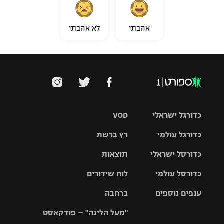
אהבתי
לא אהבתי
כדורגל ישראלי
VOD
כדורגל עולמי
רץ ברשת
ליגת העל
כדורסל ישראלי
תוצאות
ליגת
ליגה לאומית
האלופות
כדורסל עולמי
לוח שידורים
ליגת ווינר
סל
גביע הטוטו
ענפים נוספים
ברחבה
ליגה
NBA
אירופית
"מעל הליגה" – פודקאסט
ליגה לאומית
ליגיונרים
טניס