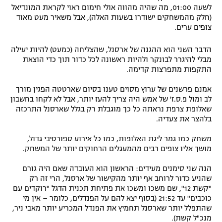
לשעה 01:00, מה שהיה מהווה אולי חימום ראוי לקראת המונדיאל
רשיון להקרנה פומבית לבית עסק
(חלק מהמשחקים ישודרו בשעות האלה), אבל משאיר מעט מאוד
צופים ערים.
הצטרפות לחבילת הערוצים
הדבר השני הוא ההגנה של ארסנל, שהצליחה (כמעט) להיות יעילה
מבלי להיגרר לבונקר ולהיות ראשונה לכל כדור תוך כדי הוצאת
לוח דרושים – ג'ובנט
התקפות מתפרצות קדימה.
תגיות
אמנם פרשנים של ערוץ מסוים טענו בסיום שארטטה הפגין מורך
לב ומול פ.ס.ז' של אמש היה צריך להעז יותר, אבל לא לקחו בחשבון
המגזין
שאלופת צרפת נראתה כל כך מוגבלת רק בגלל שארסנל התרכזה
בלהצר את צעדיה.
משחק כמו גמר ליגת האלופות, כמו כל אירוע ספורטיבי גדול,
מושך אליו צופים רבים מהמעגלים הרחוקים יותר של המשחק.
הנה שני סימנים מעידים: הראשון הוא העובדה שאם היה גורם
שהניע כדור לרוחב אף יותר מהקישור של ארסנל, הרי זה רק
"קשת 12", שם משכו ומשכו את פתיחת תכנית הדגל "רוקדים עם
כוכבים" עד 21:52 (בסוף יצא להם על הפנדלים, כלומר – אין מי
שהתפלל יותר שארסנל תחמיץ את הפנדל המכריע יותר מאבי ניר,
מנכ"ל קשת).