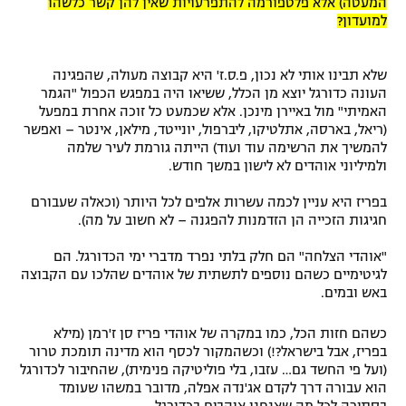
המעטה) אלא פלטפורמה להתפרעויות שאין להן קשר כלשהו
למועדון?
שלא תבינו אותי לא נכון, פ.ס.ז' היא קבוצה מעולה, שהפגינה
העונה כדורגל יוצא מן הכלל, ששיאו היה במפגש הכפול "הגמר
האמיתי" מול באיירן מינכן. אלא שכמעט כל זוכה אחרת במפעל
(ריאל, בארסה, אתלטיקו, ליברפול, יונייטד, מילאן, אינטר – ואפשר
להמשיך את הרשימה עוד ועוד) הייתה גורמת לעיר שלמה
ולמיליוני אוהדים לא לישון במשך חודש.
בפריז היא עניין לכמה עשרות אלפים לכל היותר (וכאלה שעבורם
חגיגות הזכייה הן הזדמנות להפגנה – לא חשוב על מה).
"אוהדי הצלחה" הם חלק בלתי נפרד מדברי ימי הכדורגל. הם
לגיטימיים כשהם נוספים לתשתית של אוהדים שהלכו עם הקבוצה
באש ובמים.
כשהם חזות הכל, כמו במקרה של אוהדי פריז סן ז'רמן (מילא
בפריז, אבל בישראל?!) וכשהמקור לכסף הוא מדינה תומכת טרור
(ועל פי החשד גם… עזבו, בלי פוליטיקה פנימית), שהחיבור לכדורגל
הוא עבורה דרך לקדם אג'נדה אפלה, מדובר במשהו שעומד