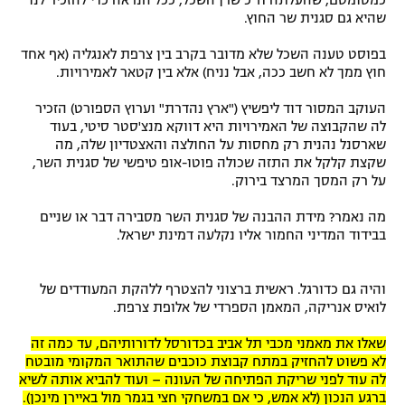
כמטומטם, שהעלתה ח"כ שרן השכל, ככל הנראה כדי להזכיר לנו
שהיא גם סגנית שר החוץ.
בפוסט טענה השכל שלא מדובר בקרב בין צרפת לאנגליה (אף אחד
חוץ ממך לא חשב ככה, אבל נניח) אלא בין קטאר לאמירויות.
העוקב המסור דוד ליפשיץ ("ארץ נהדרת" וערוץ הספורט) הזכיר
לה שהקבוצה של האמירויות היא דווקא מנצ'סטר סיטי, בעוד
שארסנל נהנית רק מחסות על החולצה והאצטדיון שלה, מה
שקצת קלקל את התזה שכולה פוטו-אופ טיפשי של סגנית השר,
על רק המסך המרצד בירוק.
מה נאמר? מידת ההבנה של סגנית השר מסבירה דבר או שניים
בבידוד המדיני החמור אליו נקלעה דמינת ישראל.
והיה גם כדורגל. ראשית ברצוני להצטרף ללהקת המעודדים של
לואיס אנריקה, המאמן הספרדי של אלופת צרפת.
שאלו את מאמני מכבי תל אביב בכדורסל לדורותיהם, עד כמה זה
לא פשוט להחזיק במתח קבוצת כוכבים שהתואר המקומי מובטח
לה עוד לפני שריקת הפתיחה של העונה – ועוד להביא אותה לשיא
ברגע הנכון (לא אמש, כי אם במשחקי חצי בגמר מול באיירן מינכן).