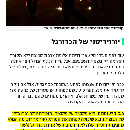
קבוצה בלי נשמה זכתה בצ'מפיונס. פלא שככה נראו החגיגות?
|
רויטרס
יורוידיסני של הכדורגל
עוד לפני העידן הקטארי הייתה אלופת צרפת קבוצה ללא מסורת
(הוקמה רק בשנות השבעים), אבל עידן הכסף הגדול הפך אותה
דומה מדי לאתר התיירות שנמצא בפרבריה, יורו-דיסני, שילוב של
פלסטיק וסכרין.
כבר היו קבוצות שצמחו לפתע בעקבות כסף גדול, אבל אם ניקח
לדוגמה את מנצ'סטר סיטי, שם לפחות יש מסורת של כמעט 150
שנה וגרעין של עשרות אלפי אוהדים מסורים שהם כבר הדור
המי-יודע-כמה לאוהדי הקבוצה.
פ.ס.ז' לעומתם, היא פיקציה על פיקציה, מזכירה יותר "פרנצ'ייז"
של קבוצת נ.ב.א שיכולה לקחת את המותג לעיר אחרת. מה הפלא
שחגיגות הזכייה שלה לא היו מופת של אהדת כדורגל (לשון