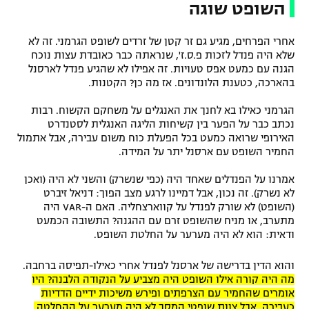
השופט שוגה
אחרי הפרחים, מגיע גם זר קטן של זרדים לשופט הגרמני. זה לא
שלא היה פנדל לזכות פ.ס.ז', שנראתה כבר כאובדת עצות נוכח
הגנה עם כמעט אפס טעויות. זה אפילו לא שהגיע פנדל לארסנל
בהארכה, כטענת הלונדונים. אז מה כן? הקטנות.
הגרמני כאילו בא לחנך את האנגלים על משחקם הקשוח. רבות
נכתב כבר על הפער בין קשיחות הליגה האנגלית לסטנדרט
האירופי שרואה כמעט בכל הפעלת כוח משום עבירה, אבל אתמול
החמיר השופט עם ארסנל יתר על המידה.
אמרנו על הפנדלים שאחד היה (כפי שנשרק) והשני לא היה (ואכן
לא נשרק). זה נכון, אבל דמיינו לרגע מצב הפוך: דניאל זיברט
(השופט) לא שורק לפנדל על קווארצחליה. האם ה-VAR היה
מתערב, או מניח שהשופט זרם עם ההגנה? התשובה הכמעט
ודאית: הוא לא היה מערער על החלטת השופט.
והוא הדין בדרישה של ארסנל לפנדל אחרי כאילו-תפיסה ברחבה.
מה היה קורה אילו השופט היה מצביע על הנקודה הלבנה? היו
אומרים שהחמיר עם הצרפתים ופירש משיכות ידיים הדדיות
כעבירה, אבל צוות שופטי המסך לא היה מערער על ההחלטה.