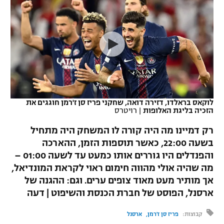
כדורסל נשים
נבחרת ישראל
יורוליג
ליגה ספרדית
טניס
VOD
מכבי תל אביב
מכבי חיפה
יורוקאפ
ליגה איטלקית
כדוריד
הפועל חולון
בית"ר ירושלים
רץ ברשת
ליגה צרפתית
כדורעף
הפועל ירושלים
מכבי תל אביב
ליגה הולנדית
שחייה
תוצאות
לוקאס בראלדו, דזירה דואה, שחקני פריז סן ז'רמן חוגגים את
דני אבדיה
הפועל תל אביב
הזכיה בליגת האלופות
|
רויטרס
ליגה טורקית
ג'ודו
רק דמיינו מה היה קורה לו המשחק היה מתחיל
הפועל חיפה
לוח שידורים
בשעה 22:00, כאשר תוספות הזמן, ההארכה
ליגה סינית
אגרוף
והפנדלים היו גוררים אותו כמעט עד לשעה 01:00 –
הפועל באר שבע
ליגה ברזילאית
מה שהיה אולי מהווה חימום ראוי לקראת המונדיאל,
ברחבה
ספורט אולימפי
אך מותיר מעט מאוד צופים ערים. וגם: ההגנה של
מכבי נתניה
ליגות נוספות
ארסנל, הפוסט של חברת הכנסת והשיפוט | דעה
UFC
"מעל הליגה" – פודקאסט
בני יהודה
קבוצות:
פריז סן ז'רמן
ארסנל
היאבקות WWE