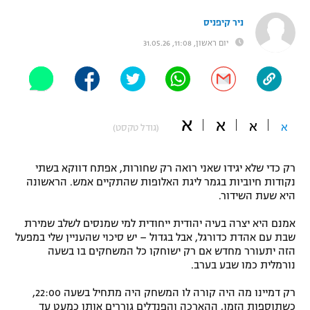
"מחצית בשכונה" – פודקאסט
ניר קיפניס
אופניים
יום ראשון, 11:08, 31.05.26
ספורט מוטורי
משתתפים וזוכים בפרסים
כדורמים
תקנון משתתפים וזוכים בפרסים
טניס
א
א
א
א
פוטבול אמריקאי NFL
(גודל טקסט)
תקנון עבור פעילות אלקטרה
גיימינג E-Sports
בייסבול MLB
רק כדי שלא יגידו שאני רואה רק שחורות, אפתח דווקא בשתי
תקנון עבור פעילות ספורט 1 – "מרלן"
נקודות חיוביות בגמר ליגת האלופות שהתקיים אמש. הראשונה
ספורט אתגרי ואקסטרים
היא שעת השידור.
תנאי שימוש
אמנם היא יצרה בעיה יהודית ייחודית למי שמנסים לשלב שמירת
אומנויות לחימה
שבת עם אהדת כדורגל, אבל בגדול – יש סיכוי שהעניין שלי במפעל
הזה יתעורר מחדש אם רק ישוחקו כל המשחקים בו בשעה
מדיניות פרטיות
גיימינג E-Sports
נורמלית כמו שבע בערב.
רק דמיינו מה היה קורה לו המשחק היה מתחיל בשעה 22:00,
תקנון פעילות ספורט 1
כשתוספות הזמן, ההארכה והפנדלים גוררים אותו כמעט עד