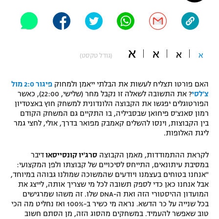
"מחצית בשכונה" – פודקאסט
אופניים
ספורט מוטורי
משתתפים וזוכים בפרסים
א
א
א
א
(גודל טקסט)
כדורמים
תקנון משתתפים וזוכים בפרסים
טניס
האם פורטו תצליח לעשות את הבלתי ייאמן ולמחוק
פיגור 2:0 מול
פוטבול אמריקאי NFL
צ'לסי
? את התשובה לשאלה זו נקבל מחר (שלישי, 22:00), כאשר
תקנון עבור פעילות אלקטרה
הפורטוגלים יפגשו את הקבוצה הלונדונית למשחק חוץ באצטדיון
גיימינג E-Sports
רמון סאנצ'ס פיחואן שבסביליה, בו התקיים גם המשחק הקודם
בייסבול MLB
תקנון עבור פעילות ספורט 1 – "מרלן"
בין הקבוצות, וינסו להשלים קאמבק מפואר בדרך, אולי, לחצי גמר
ליגת האלופות.
ספורט אתגרי ואקסטרים
תנאי שימוש
לקראת ההתמודדות, מאמן הקבוצה
סרג'יו קונסייסאו
דיבר
אומנויות לחימה
במסיבת עיתונאים, התייחס לסיכויים של קבוצתו ולפן המקצועי:
"אנחנו בטוחים בעצמנו ויודעים שהמשוכה שמולנו גבוהה במיוחד,
מדיניות פרטיות
גיימינג E-Sports
אבל אנחנו כאן כדי לספק תשובה לכל מי שצריך אותה, לייצג את
המועדון ההיסטורי הזה ואת ה-DNA שלו. זה משהו שמרגישים
בכל שנייה על כר הדשא. נראה מי כשיר ב-100% ואז נחליט מה הכי
תקנון פעילות ספורט 1
טוב שאפשר להעמיד. במשחקים מהסוג הזה, מן הסתם חשוב