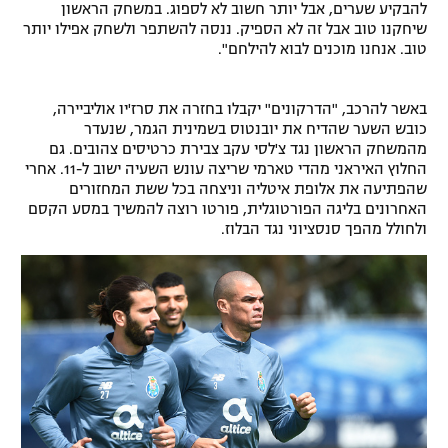
להבקיע שערים, אבל יותר חשוב לא לספוג. במשחק הראשון
רשיון להקרנה פומבית לבית עסק
שיחקנו טוב אבל זה לא הספיק. ננסה להשתפר ולשחק אפילו יותר
טוב. אנחנו מוכנים לבוא להילחם".
הצטרפות לחבילת הערוצים
באשר להרכב, "הדרקונים" יקבלו בחזרה את סרז'יו אוליביירה,
לוח דרושים – ג'ובנט
כובש השער שהדיח את יובנטוס בשמינית הגמר, שנעדר
מהמשחק הראשון נגד צ'לסי עקב צבירת כרטיסים צהובים. גם
תגיות
החלוץ האיראני מהדי טארמי שריצה עונש השעיה ישוב ל-11. אחרי
שהפתיעה את אלופת איטליה וניצחה בכל ששת המחזורים
האחרונים בליגה הפורטוגלית, פורטו רוצה להמשיך במסע הקסם
המגזין
ולחולל מהפך סנסציוני נגד הבלוז.