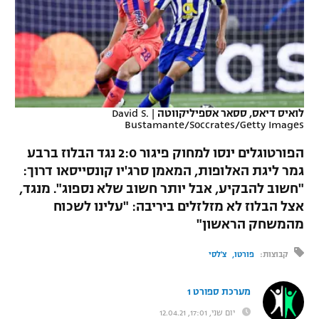
כדורסל נשים
נבחרת ישראל
יורוליג
ליגה ספרדית
טניס
VOD
מכבי תל אביב
מכבי חיפה
יורוקאפ
ליגה איטלקית
כדוריד
הפועל חולון
בית"ר ירושלים
רץ ברשת
ליגה צרפתית
כדורעף
לואיס דיאס, ססאר אספיליקווטה
|
David S.
הפועל ירושלים
מכבי תל אביב
Bustamante/Soccrates/Getty Images
ליגה הולנדית
שחייה
תוצאות
דני אבדיה
הפורטוגלים ינסו למחוק פיגור 2:0 נגד הבלוז ברבע
הפועל תל אביב
ליגה טורקית
גמר ליגת האלופות, המאמן סרג'יו קונסייסאו דרוך:
ג'ודו
"חשוב להבקיע, אבל יותר חשוב שלא נספוג". מנגד,
הפועל חיפה
לוח שידורים
ליגה סינית
אצל הבלוז לא מזלזלים ביריבה: "עלינו לשכוח
אגרוף
הפועל באר שבע
מהמשחק הראשון"
ליגה ברזילאית
ברחבה
ספורט אולימפי
קבוצות:
פורטו
צ'לסי
מכבי נתניה
ליגות נוספות
UFC
"מעל הליגה" – פודקאסט
בני יהודה
מערכת ספורט 1
היאבקות WWE
יום שני, 17:01, 12.04.21