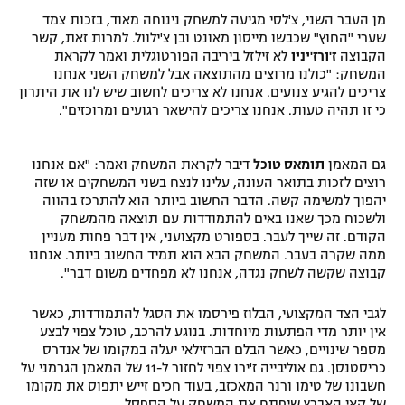
מן העבר השני, צ'לסי מגיעה למשחק נינוחה מאוד, בזכות צמד
שערי "החוץ" שכבשו מייסון מאונט ובן צ'ילוול. למרות זאת, קשר
הקבוצה
ז'ורז'יניו
לא זילזל ביריבה הפורטוגלית ואמר לקראת
המשחק: "כולנו מרוצים מהתוצאה אבל למשחק השני אנחנו
צריכים להגיע צנועים. אנחנו לא צריכים לחשוב שיש לנו את היתרון
כי זו תהיה טעות. אנחנו צריכים להישאר רגועים ומרוכזים".
גם המאמן
תומאס טוכל
דיבר לקראת המשחק ואמר: "אם אנחנו
רוצים לזכות בתואר העונה, עלינו לנצח בשני המשחקים או שזה
יהפוך למשימה קשה. הדבר החשוב ביותר הוא להתרכז בהווה
ולשכוח מכך שאנו באים להתמודדות עם תוצאה מהמשחק
הקודם. זה שייך לעבר. בספורט מקצועני, אין דבר פחות מעניין
ממה שקרה בעבר. המשחק הבא הוא תמיד החשוב ביותר. אנחנו
קבוצה שקשה לשחק נגדה, אנחנו לא מפחדים משום דבר".
לגבי הצד המקצועי, הבלוז פירסמו את הסגל להתמודדות, כאשר
אין יותר מדי הפתעות מיוחדות. בנוגע להרכב, טוכל צפוי לבצע
מספר שינויים, כאשר הבלם הברזילאי יעלה במקומו של אנדרס
כריסטנסן. גם אוליבייה ז'ירו צפוי לחזור ל-11 של המאמן הגרמני על
חשבונו של טימו ורנר המאכזב, בעוד חכים זייש יתפוס את מקומו
של קאי האברץ שיפתח את המשחק על הספסל.