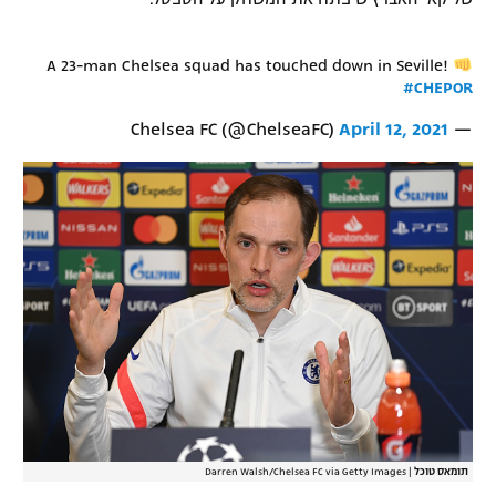
A 23-man Chelsea squad has touched down in Seville!
#CHEPOR
April 12, 2021
— Chelsea FC (@ChelseaFC)
תומאס טוכל
|
Darren Walsh/Chelsea FC via Getty Images