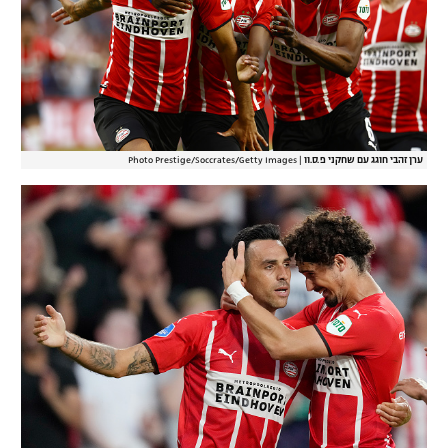
ערן זהבי חוגג עם שחקני פ.ס.וו
|
Photo Prestige/Soccrates/Getty Images