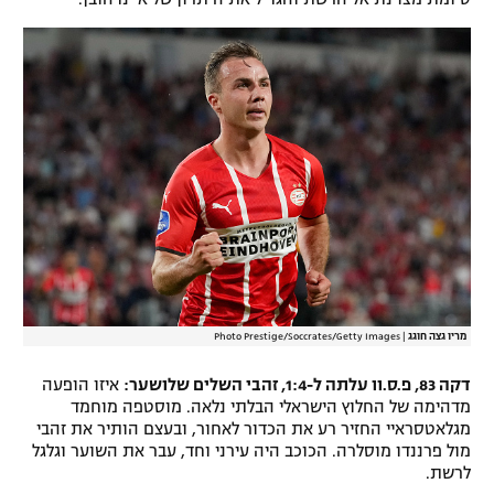
מריו גצה חוגג
|
Photo Prestige/Soccrates/Getty Images
דקה 83, פ.ס.וו עלתה ל-1:4, זהבי השלים שלושער:
איזו הופעה
מדהימה של החלוץ הישראלי הבלתי נלאה. מוסטפה מוחמד
מגלאטסראיי החזיר רע את הכדור לאחור, ובעצם הותיר את זהבי
מול פרננדו מוסלרה. הכוכב היה עירני וחד, עבר את השוער וגלגל
לרשת.