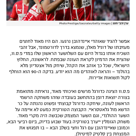
ערן זהבי חוגג
|
Photo Prestige/Soccrates/Getty Images
אפשר להגיד שאוהדי איינדהובן נרגעו. הם היו מאוד לחוצים
מעזיבתו של דוניל מאלן, שנמצא בדרך לדורטמונד, אבל זהבי
השכיח אותו בגדול היום עם השלושער הראשון שלו במדי פ.ס.וו,
שהצית את הדמיון לקראת העונה שבפתח. לראשונה, החלוץ
הישראלי, שכל כך אוהב את הקהל, שיחק מול אצטדיון מלא
בהולנד – והראה לאוהדים מה הוא יודע. בדקה ה-90 הוא הוחלף
לקול תשואות אדירות.
פ.ס.וו הציגה כדורגל מרשים ואיכותי מאוד, נראיתה מתואמת
בצורה יוצאת דופן בהתחשב בעובדה שזהו משחקה הרשמי
הראשון לעונה, שיחקה כדורגל קבוצתי ופשוט נהנתה על כר
הדשא מול גלאטסראיי. הקבוצה הטורקית כמעט לא איימה על
השער ההולנדי, וגם השער המצמק שכבשה היה מקרי מאוד.
משחק הגומלין ייערך בטורקיה בעוד שבוע בדיוק, ביום רביעי הבא,
וכמובן שאיינדהובן עם רגל וחצי בשלב הבא – בו תפגוש את
המנצחת בין סלטיק למיטיולן.