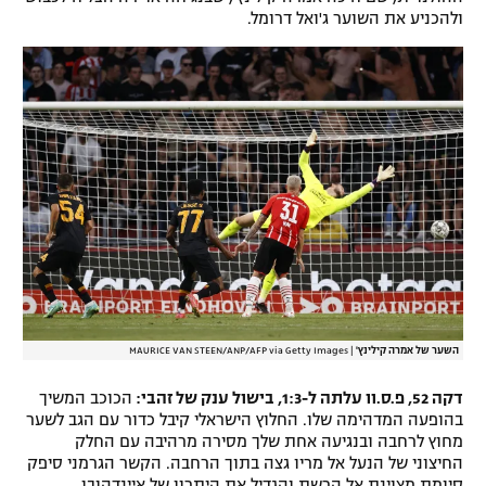
ולהכניע את השוער ג'ואל דרומל.
השער של אמרה קילינץ'
|
MAURICE VAN STEEN/ANP/AFP via Getty Images
דקה 52, פ.ס.וו עלתה ל-1:3, בישול ענק של זהבי:
הכוכב המשיך
בהופעה המדהימה שלו. החלוץ הישראלי קיבל כדור עם הגב לשער
מחוץ לרחבה ובנגיעה אחת שלך מסירה מרהיבה עם החלק
החיצוני של הנעל אל מריו גצה בתוך הרחבה. הקשר הגרמני סיפק
סיומת מצוינת אל הרשת והגדיל את היתרון של איינדהובן.