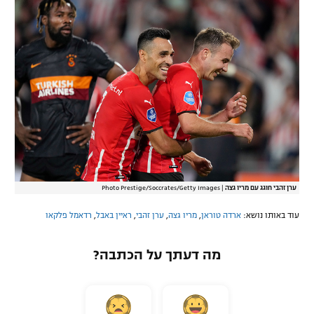
ערן זהבי חוגג עם מריו גצה
|
Photo Prestige/Soccrates/Getty Images
עוד באותו נושא:
ארדה טוראן
,
מריו גצה
,
ערן זהבי
,
ראיין באבל
,
רדאמל פלקאו
מה דעתך על הכתבה?