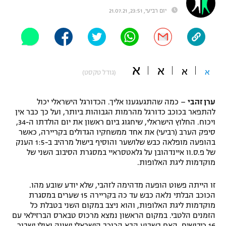
יום רביעי, 23:51, 21.07.21
"מחצית בשכונה" – פודקאסט
אופניים
ספורט מוטורי
משתתפים וזוכים בפרסים
א
א
כדורמים
א
א
(גודל טקסט)
תקנון משתתפים וזוכים בפרסים
טניס
פוטבול אמריקאי NFL
תקנון עבור פעילות אלקטרה
ערן זהבי
– כמה שהתגעגענו אליך. הכדורגל הישראלי יכול
להתפאר בכוכב כדורגל מהרמות הגבוהות ביותר, ועל כך כבר אין
גיימינג E-Sports
בייסבול MLB
ויכוח. החלוץ הישראלי, שיחגוג ביום ראשון את יום הולדתו ה-34,
תקנון עבור פעילות ספורט 1 – "מרלן"
סיפק הערב (רביעי) את אחד ממשחקיו הגדולים בקריירה, כאשר
ספורט אתגרי ואקסטרים
בהופעה מופלאה כבש שלושער והוסיף בישול מרהיב ב-1:5 הענק
תנאי שימוש
של פ.ס.וו איינדהובן על גלאטסראיי במסגרת הסיבוב השני של
מוקדמות ליגת האלופות.
אומנויות לחימה
מדיניות פרטיות
זו הייתה פשוט הופעה מדהימה לזהבי, שלא יודע שובע מהו.
גיימינג E-Sports
הכוכב הבלתי נלאה כבש עד כה בקריירה 15 שערים במסגרת
מוקדמות ליגת האלופות, והוא ניצב במקום השני בטבלת כל
תקנון פעילות ספורט 1
הזמנים הלטבי. במקום הראשון נמצא מרכוס טבארס הברזילאי עם
16 כיבושים. האם בשבוע הבא הכוכב הישראלי ישווה ואולי ישבור