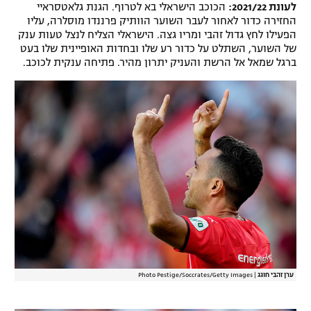
לעונת 2021/22:
הכוכב הישראלי בא לטרוף. הגנת גלאטסראיי
החזירה כדור לאחור לעבר השוער הוותיק פרננדו מוסלרה, עליו
הפעילו לחץ גדול זהבי ומריו גצה. הישראלי הצליח לנצל טעות ענק
של השוער, השתלט על כדור רע שלו ובחדות האופיינית שלו בעט
ברגל שמאל אל הרשת והעניק יתרון מהיר. פתיחה ענקית לכוכב.
ערן זהבי חוגג
|
Photo Pestige/Soccrates/Getty Images