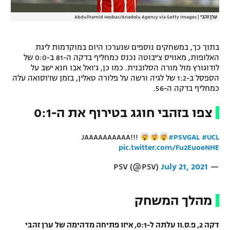
ערן זהבי
|
Abdulhamid Hosbas/Anadolu Agency via Getty Images
בתוך כך, במשחקים נוספים שנערכו היום במוקדמות ליגת
האלופות, מאוויס צ'יבוטה נכנס כמחליף בדקה ה-81 ב-0:0 של
לודוגורץ מול מורה הסלובנית. כמו כן, ג'ואל אבו חנא ישב על
הספסל ב-1:2 של לגיה ורשה על פלורה טאלין, בזמן שז'וסואה עלה
כמחליף בדקה ה-56.
צפו בזהבי חוגג בטירוף את ה-0:1
JAAAAAAAAAA!!!
#PSVGAL
#UCL
pic.twitter.com/Fu2EuoeNHE
July 21, 2021
— PSV (@PSV)
מהלך המשחק
דקה 2, פ.ס.וו עלתה ל-0:1, איזו פתיחה מדהימה של ערן זהבי