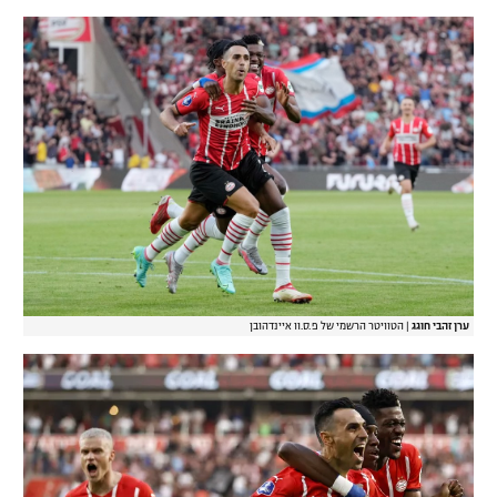
ערן זהבי חוגג
|
הטוויטר הרשמי של פ.ס.וו איינדהובן