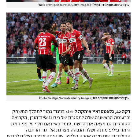
ערן זהבי חוגג עם אנדרה רמאליו
|
Photo Prestige/Soccrates/Getty Images
ערן זהבי חוגג עם שחקני פ.ס.וו
|
Photo Prestige/Soccrates/Getty Images
דקה 42, גלאטסראיי צימקה ל-2:1:
בניגוד גמור למהלך המשחק
ובבעיטה הראשונה שלה למסגרת של פ.ס.וו איינדהובן, הקבוצה
הטורקית גם מצאה את הרשת. עומר באייראם חלף על פני המגן
הימני פיליפ מוונה ושלח הגבהה מצוינת אל תוך הרחבה
ההולנדית, שם חיכה אמרה קילינץ', שבנגיחה אדירה הצליח לכבוש