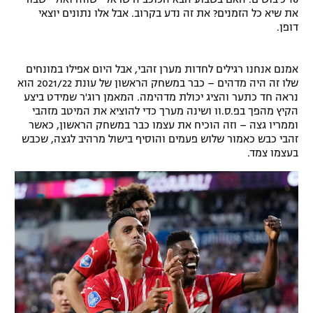
את שיא כל הזמנים? את זה נדע בקרוב. אבל אלו נתונים יוצאי
רשיון להקרנה פומבית לבית עסק
דופן.
הצטרפות לחבילת הערוצים
אמנם אנחנו רגילים לחדות מערן זהבי, אבל היום אפילו במונחים
שלו זה היה מדהים – כבר במשחק הראשון של עונת 2021/22 הוא
לוח דרושים – ג'ובנט
נראה חד כתער והציג יכולת מדהימה. המאמן רוג'ר שמידט ביצע
הקיץ מהפך בפ.ס.וו ושינה מערך כדי להוציא את המיטב מזהבי
תגיות
וממריו גצה – וזה הוכיח את עצמו כבר במשחק הראשון, כאשר
זהבי כבש כאמור שלוש פעמים והוסיף בישול מרהיב לגצה, שכבש
המגזין
בעצמו צמד.