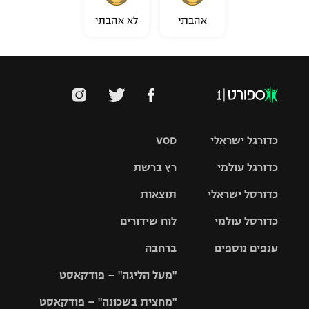
אהבתי
לא אהבתי
כדורגל ישראלי
VOD
כדורגל עולמי
רץ ברשת
ליגת העל
כדורסל ישראלי
תוצאות
ליגת
ליגה לאומית
האלופות
כדורסל עולמי
לוח שידורים
ליגת ווינר
סל
גביע הטוטו
ענפים נוספים
ברחבה
ליגה
NBA
אירופית
"מעל הליגה" – פודקאסט
ליגה לאומית
ליגיונרים
טניס
יורוליג
ליגה אנגלית
"מחצית בשכונה" – פודקאסט