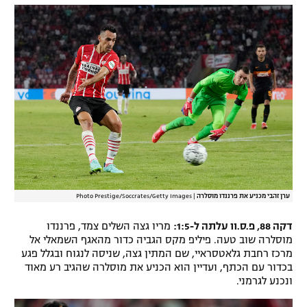
ערן זהבי מכניע את פרננדו מוסלרה
|
Photo Prestige/Soccrates/Getty Images
דקה 88, פ.ס.וו עלתה ל-1:5:
מריו גצה השלים צמד, פרננדו
מוסלרה שוב טעה. פיליפ מקס הגביה כדור מהאגף השמאלי אל
מרכז רחבת גלאטסראיי, שם המתין גצה, שניסה לנגוח ובגלל פגע
בכדור עם הכתף, ועדיין הוא הכניע את מוסלרה שהגיב רע מאוד
ונכנע לגרמני.