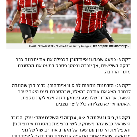
ערן זהבי חוגג עם שחקני פ.ס.וו
|
MAURICE VAN STEEN/ANP/AFP via Getty Images
דקה 3: כמעט שפ.ס.וו איינדהובן הכפילה את את יתרונה כבר
בדקה השלישית, אך יורבה ורטסן פספס במעט את המסגרת
מתוך הרחבה.
דקה 23: הזדמנות נוספות לפ.ס.וו איינדהובן. כדור קרן שהוגבה
לרחבה מצא את אנדרה רמאליו, שבמספרת בעט היטב לעבר
השער, אך הכדור שלו פגע בשחקן הגנה ויצא לקרן נוספת.
גלאטסראיי לא מצליחה כלל לייצר מצבים.
דקה 35, פ.ס.וו עלתה ל-0:2, ערן זהבי השלים צמד:
ענק. הכוכב
הישראלי כבש צמד משחק שלישי ברציפות במסגרת אירופית (!)
והכפיל את היתרון עם שער קל מקרוב אחרי בישול של נוני
מדואקה, שהגיע אחרי התקפה קבוצתית מרהיבה של איינדהובן.