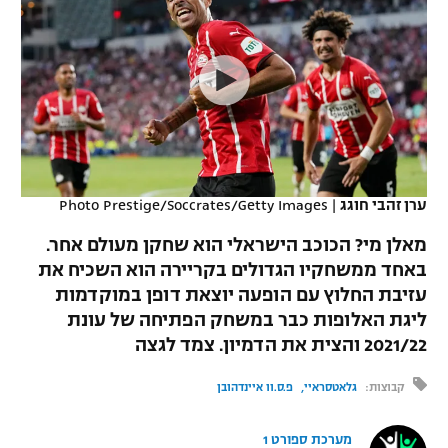
כדורסל נשים
נבחרת ישראל
יורוליג
ליגה ספרדית
טניס
VOD
מכבי תל אביב
מכבי חיפה
יורוקאפ
ליגה איטלקית
כדוריד
הפועל חולון
בית"ר ירושלים
רץ ברשת
ליגה צרפתית
כדורעף
הפועל ירושלים
מכבי תל אביב
ליגה הולנדית
שחייה
תוצאות
ערן זהבי חוגג
|
Photo Prestige/Soccrates/Getty Images
דני אבדיה
הפועל תל אביב
ליגה טורקית
מאלן מי? הכוכב הישראלי הוא שחקן מעולם אחר.
ג'ודו
הפועל חיפה
באחד ממשחקיו הגדולים בקריירה הוא השכיח את
לוח שידורים
ליגה סינית
עזיבת החלוץ עם הופעה יוצאת דופן במוקדמות
אגרוף
הפועל באר שבע
ליגת האלופות כבר במשחק הפתיחה של עונת
ליגה ברזילאית
ברחבה
2021/22 והצית את הדמיון. צמד לגצה
ספורט אולימפי
מכבי נתניה
ליגות נוספות
קבוצות:
גלאטסראיי
פ.ס.וו איינדהובן
UFC
"מעל הליגה" – פודקאסט
בני יהודה
מערכת ספורט 1
היאבקות WWE