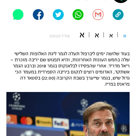
"מחצית בשכונה" – פודקאסט
אופניים
ספורט מוטורי
משתתפים וזוכים בפרסים
א
א
א
א
(גודל טקסט)
כדורמים
תקנון משתתפים וזוכים בפרסים
טניס
בעוד שלושה ימים ליברפול תעלה לגמר ליגת האלופות השלישי
פוטבול אמריקאי NFL
שלה בחמש העונות האחרונות, והיא תפגוש שם יריבה מוכרת –
תקנון עבור פעילות אלקטרה
ריאל מדריד. אחרי שהפסידו לבלאנקוס בגמר 2018 וברבע הגמר
גיימינג E-Sports
בייסבול MLB
אשתקד, האדומים רוצים לנקום ביריבה הספרדית במעמד הכי
תקנון עבור פעילות ספורט 1 – "מרלן"
גדול שיש, בגמר שייערך בשבת הקרובה (22:00) בסטאד דה
פראנס בפריז.
ספורט אתגרי ואקסטרים
תנאי שימוש
אומנויות לחימה
מדיניות פרטיות
גיימינג E-Sports
תקנון פעילות ספורט 1