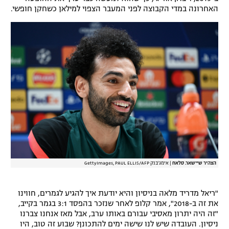
האחרונה במדי הקבוצה לפני המעבר הצפוי למילאן כשחקן חופשי.
הצהיר שיישאר. סלאח
|
אימג'בנק GettyImages, PAUL ELLIS/AFP
"ריאל מדריד מלאה בניסיון והיא יודעת איך להגיע לגמרים, חווינו
את זה ב-2018", אמר קלופ לאחר שנזכר בהפסד 3:1 בגמר בקייב,
"זה היה יתרון מאסיבי עבורם באותו ערב, אבל מאז אנחנו צברנו
ניסיון. העובדה שיש לנו שישה ימים להתכונן? שבוע זה טוב, היו