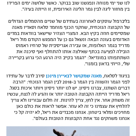
לנו שני ימי מנוחה ונפגשנו שוב בבוקר. כאשר שלושה ימים הפרידו
בין מחזור ליגה לבין גמר הליגה האירופית, זו הייתה בעיה".
בליברפול עוסקים לאחרונה בעתידם של שניים מהסמלים הגדולים
של הקבוצה הנוכחית, שחקני הכנף מוחמד סלאח וסאדיו מאנה
שמסיימים חוזה בקיץ הבא. המצרי הצהיר שיישאר בוודאות במדים
האדומים בעונה הבאה ונשאל גם כן על המפגש הקודם מול ריאל
מדריד בגמר האלופות, אז עבירה אגריסיבית של סרחיו ראמוס
הובילה לפציעה בכתף שאילצה אותו להתחלף ואף סיכנה את
השתתפותו במונדיאל: "הגמר בקייב היה הרגע הכי גרוע בקריירה
שלי, הייתי בדאון בזמנו".
בניגוד לסלאח,
מאנה שמקושר לבאיירן מינכן
סירב לדבר על עתידו
לפני הגמר והשווה בין הגמר ב-2018 לבין הגמר הנוכחי: "הרבה
דברים השתנו, צברנו ניסיון. יש לנו יותר ניסיון ויותר איכות בסגל.
ריאל מדריד הייתה הקבוצה הטובה יותר אז והגיע לה לנצח, עכשיו
זה משחק אחר. אין לחץ, צריך להינות. זה חלום עבורינו ולא צריך
להלחיץ את עצמינו כי זה לא עוזר. אפשר לראות את כולם כאן
מחויכים ומלאי ביטחון. אנחנו מכבדים את ריאל, לא יהיה קל כי
אנחנו משחקים נגד אחת הקבוצות הטובות בעולם".