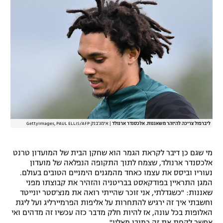
ליברפול צריכה להיזהר משאננות. אלכסנדר ארנולד
|
אימג'בנק GettyImages, PAUL ELLIS/AFP
מי שגם כן דיבר לקראת הגמר הוא שחקן הבית של המועדון טרנט
אלכסנדר ארנולד, שצמח לתוך התקופה הנפלאה של מועדון
נעוריו וביסס את עצמו כאחד מהמגנים הימניים הטובים בעולם.
המגן התראיין בפודקאסט בבריטניה והזהיר את קבוצתו מפני
שאננות: "כשגדלתי, אני זוכר שהייתי רואה את מנצ'סטר יונייטד
וחשבתי איך זה ירגיש להתחרות על אליפות הפרמיירליג ועל ליגת
האלופות בכל עונה, אז להיות חלק מדבר כזה עכשיו זה מדהים ואי
אפשר לקחת את זה כמובן מאליו".