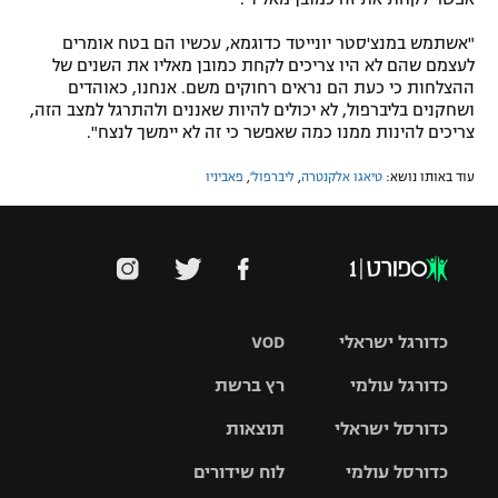
"אשתמש במנצ'סטר יונייטד כדוגמא, עכשיו הם בטח אומרים
לעצמם שהם לא היו צריכים לקחת כמובן מאליו את השנים של
ההצלחות כי כעת הם נראים רחוקים משם. אנחנו, כאוהדים
ושחקנים בליברפול, לא יכולים להיות שאננים ולהתרגל למצב הזה,
צריכים להינות ממנו כמה שאפשר כי זה לא יימשך לנצח".
עוד באותו נושא:
טיאגו אלקנטרה
,
ליברפול'
,
פאביניו
כדורגל ישראלי
VOD
כדורגל עולמי
רץ ברשת
ליגת העל
כדורסל ישראלי
תוצאות
ליגת
ליגה לאומית
האלופות
כדורסל עולמי
לוח שידורים
ליגת ווינר