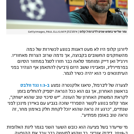
רשיון להקרנה פומבית לבית עסק
הצטרפות לחבילת הערוצים
גמר שלישי בחמש שנים לליברפול. קלופ
|
אימג'בנק GettyImages, PAUL ELLIS/AFP
לוח דרושים – ג'ובנט
ליורגן קלופ היו לא מעט דאגות בנוגע לכשירות של כמה
תגיות
מהשחקנים החשובים בקבוצה, אך נדמה שרוב הצרות מאחוריו.
וירג'יל ואן דייק ומוחמד סלאח כבר חזרו לסגל במחזור הסיום
המגזין
בפרמיירליג, ופאביניו ששב היום (רביעי) להתאמן אף הצהיר בפני
העיתונאים כי הוא יהיה כשיר לגמר.
לצערה של ליברפול, טיאגו אלקנטרה נפצע
ב-1:3 נגד וולבס
בראשון האחרון, אך גם הוא ככל הנראה יספיק להחלים בזמן
לקראת המשחק האחרון של העונה. "יש סיכוי טוב שהוא ישחק",
אמר קלופ בנוגע לקשר הספרדי שזכה בגביע עם באיירן מינכן לפני
שנתיים, "כרגע זה נראה שהוא יוכל לקחת חלק באימון מחר, זה
נראה טוב באופן מפתיע".
מי שייעדר בשל פציעה הוא כובש השער השני בגמר ליגת האלופות
ב-2019, דיבוק אוריגי, כך שהוא למעשה כבר ערך את ההופעה