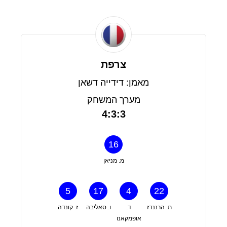
צרפת
מאמן: דידייה דשאן
מערך המשחק
4:3:3
16
מ. מניאן
5
17
4
22
ת. הרננדז
ד.
ו. סאליבה
ז. קונדה
אופמקאנו