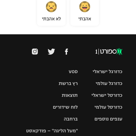
אהבתי
לא אהבתי
כדורגל ישראלי
VOD
כדורגל עולמי
רץ ברשת
ליגת העל
כדורסל ישראלי
תוצאות
ליגת
ליגה לאומית
האלופות
כדורסל עולמי
לוח שידורים
ליגת ווינר
סל
גביע הטוטו
ענפים נוספים
ברחבה
ליגה
NBA
אירופית
"מעל הליגה" – פודקאסט
ליגה לאומית
ליגיונרים
טניס