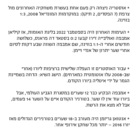
* אוסטריה ניצחה רק פעם אחת בעשרת משחקיה האחרונים מול
צרפת (7 הפסדים, 2 תיקו): במוקדמות המונדיאל 2008, 1:3
בווינה.
* העימות האחרון היה בספטמבר 2022 בליגת האומות, אז קיליאן
אמבפה ואוליבייה ז'ירו קבעו 0:2 בסטאד דה פראנס, כשלושה
חודשים אחרי ה-1:1 בווינה, שם אמבפה השווה שבע דקות לסיום
אחרי שער יתרון של אנדי ויימן.
* עבור האוסטרים זו העפלה שלישית ברציפות ליורו (אחרי
שב-2008 עלו אוטומטית כמארחים). הישג השיא: הדחה בשמיינת
הגמר על ידי איטליה ביורו הקודם.
* אמבפה הבקיע כבר 12 שערים במסגרת הגביע העולמי, אבל
ביורו עוד אין לו שער. בטורניר הקודם איים על השער 14 פעמים,
אבל לא מצא את הרשת.
* אנטואן גריזמן היה מעורב ב-18 שערים בטורנירים הגדולים מאז
יורו 2016 – יותר מכל שחקן אירופי אחר.