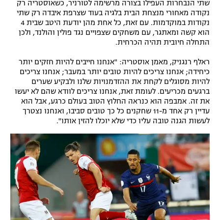
שתי הנבחרות העפילו בצורה מרשימה לטורניר, כשאוסטריה רק ​​
רשיון להקרנה פומבית לבית עסק
נקודה מאחורי מנצחת הבית בלגיה בעוד שצרפת איבדה רק שתי
נקודות במוקדמות. עם זאת, כל אחת מהן יודעת היטב שבית 4
הוא קשה ומאתגר, עם משחקים שצפויים נגד פולין והולנד, ולכן
הצטרפות לחבילת הערוצים
התחלה חיובית תהיה הכרחית.
לוח דרושים – ג'ובנט
ראלף רנגניק, מאמן אוסטריה: "אנחנו חייבים להיות חזקים יותר
כיחידה; אנחנו צריכים להיות טובים יותר במעבר; אנחנו צריכים
להיות מסוגלים לקחת את ההזדמנויות שלנו ולבקיע שערים
תגיות
ברגעים מכריעים. לעומת זאת, אנחנו צריכים לוודא שהם לא יעשו
את זה. אמבפה הוא כנראה החלוץ הטוב בעולם כרגע, אבל הוא
המגזין
עדיין רק אחד מ-11 שחקנים כל כך טובים סביבו, ואנחנו נצטרך
לעשות הגנה טובה עליו כדי שלא יוכלו להזין אותו".