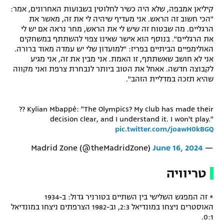
קיליאן אמבפה, שלא היה כשיר לחלוטין בשבועות האחרונים, אמר:
"הכי חשוב זה הראש. אני מעדיף שיהיה לי את זה, מאשר את
הרגליים. מה שבטוח זה שיש לי את הראש, מחר נראה אם יש לי
את הרגליים". בנוסף הוא אישר שאינו צפוי להשתתף במשחקים
האולימפיים הביתיים בפריז: "למועדון שלי יש עמדה מאוד ברורה.
אני לא חושב שאשתתף, זו האמת. אני מבין את זה, אני מגיע
לקבוצה חדשה. אאחל את הטוב ביותר לנבחרת צרפת ואני מקווה
שהיא תזכה במדליית הזהב".
??️ Kylian Mbappé: "The Olympics? My club has made their
decision clear, and I understand it. I won't play."
pic.twitter.com/joawH0kBGQ
June 16, 2024
— Madrid Zone (@theMadridZone)
טריוויה
* זה המפגש השלישי בין השתיים בטורניר גדול: ב-1934
האוסטרים ניצחו במונדיאל 2:3, וב-1982 הצרפתים ניצחו במונדיאל
0:1.