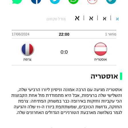
"מחצית בשכונה" – פודקאסט
אופניים
א
א
א
א
(גודל טקסט)
ספורט מוטורי
משתתפים וזוכים בפרסים
22:00
מחזור 1
17/06/2024
כדורמים
תקנון משתתפים וזוכים בפרסים
טניס
0
:
0
פוטבול אמריקאי NFL
תקנון עבור פעילות אלקטרה
אוסטריה
צרפת
גיימינג E-Sports
בייסבול MLB
תקנון עבור פעילות ספורט 1 – "מרלן"
אוסטריה
ספורט אתגרי ואקסטרים
תנאי שימוש
אוסטריה מגיעה עם הרבה אמונה וניסיון ליורו הרביעי שלה,
אומנויות לחימה
והשלישי שלה ברציפות, אבל היא מתמודדת מול אחת הקבוצות
הכי עקביות וחזקות באירופה כבר במשחק הפתיחה: צרפת
מדיניות פרטיות
החזקה, גדושת הכוכבים, שמשתתפת ביורו ה-11 שלה והגיעה
גיימינג E-Sports
לגמר בשלושה מארבעת הטורנירים הגדולים האחרונים שלה.
תקנון פעילות ספורט 1