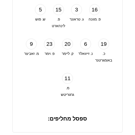
5
15
3
16
פ. מוונה
ג. טראונר
פ.
ש. פוש
לינהארט
9
23
20
6
19
כ.
נ. זייוואלד
ק. ליימר
פ. וימר
מ. זאביצר
באומגרטנר
11
מ.
גרגוריטש
ספסל מחליפים: