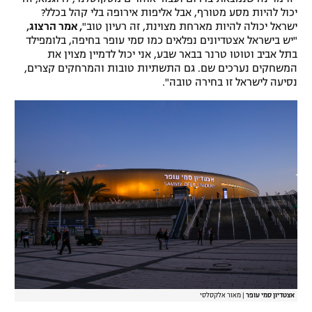
יכול להיות מסע מטורף, אבל אליפות אירופה בלי קהל בכלל?
רשיון להקרנה פומבית לבית עסק
ישראל יכולה להיות מארחת מצוינת, זה רעיון טוב"
, אמר הרצוג,
"יש בישראל אצטדיונים נפלאים כמו סמי עופר בחיפה, בלומפילד
הצטרפות לחבילת הערוצים
בתל אביב וטוטו טרנר בבאר שבע, אני יכול לדמיין מצוין את
המשחקים נערכים שם. גם התשתיות טובות והמרחקים קצרים,
נסיעה לישראל זו בחירה טובה".
לוח דרושים – ג'ובנט
תגיות
המגזין
אצטדיון סמי עופר
|
מאור אלקסלסי