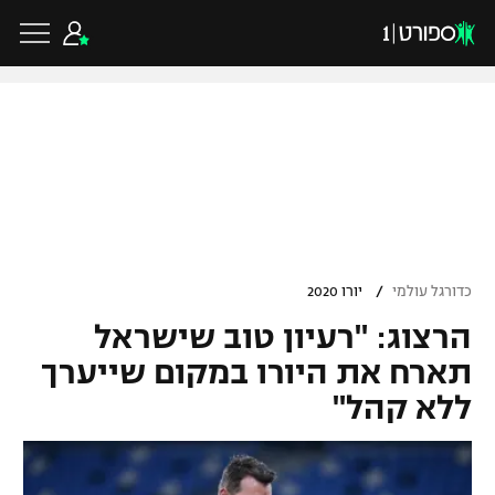
כדורגל ישראלי
ליגת העל
כדורגל עולמי
/
כדורגל עולמי
יורו 2020
ליגה לאומית
הרצוג: "רעיון טוב שישראל
ליגת האלופות
כדורסל ישראלי
גביע הטוטו
תארח את היורו במקום שייערך
ליגה אירופית
ללא קהל"
ליגת ווינר סל
ליגיונרים
כדורסל עולמי
ליגה אנגלית
ליגה לאומית
גביע המדינה
NBA
ליגה גרמנית
ענפים נוספים