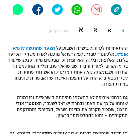
"מחצית בשכונה" – פודקאסט
אופניים
ספורט מוטורי
א
משתתפים וזוכים בפרסים
א
א
א
(גודל טקסט)
כדורמים
תקנון משתתפים וזוכים בפרסים
טניס
ההתאחדות לכדורגל בישרה השבוע על
הצעה שהוגשה לנשיא
אופ"א
, אלכסנדר ספרין, לפיה ישראל מוכנה לארח משחקי הכרעה
פוטבול אמריקאי NFL
תקנון עבור פעילות אלקטרה
בליגת האלופות ובליגה האירופית וכן מפגשים מיורו 2020 שייערך
בקיץ הקרוב, לאור העובדה שבישראל ישנם מיליוני מחוסנים נגד
גיימינג E-Sports
בייסבול MLB
קורונה ושבתקווה נהיה אחת המדינות הראשונות שחוזרות
תקנון עבור פעילות ספורט 1 – "מרלן"
לשגרה. באופ"א הודו על ההצעה ואישרו שזו אפשרות שתיבחן
ספורט אתגרי ואקסטרים
במידת הצורך.
תנאי שימוש
גם ברחבי אירופה לא התעלמו מהיוזמה הישראלית ובגרמניה
אומנויות לחימה
שוחחו על כך עם מאמן נבחרת ישראל לשעבר, האוסטרי אנדי
מדיניות פרטיות
הרצוג, שמכיר מקרוב את מדינת ישראל, הכדורגל והמתקנים
גיימינג E-Sports
המקומיים – והוא בהחלט תמך ברעיון.
תקנון פעילות ספורט 1
"זו מדינה שנמצאת בדרום ועבור אוהדים מסקוטלנד, לדוגמא, זה