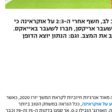
בלם האורנג', שמשחק עם קוצב לב, חשף אחרי ה-2:3 על אוקראינה כי
עבר אריקסן, חברו לשעבר באייאקס.
 את המצב. וגם: הנתון יוצא הדופן
נבחרת הולנד קיבלה אתמול (ראשון) הרבה מאוד אנרגיות חיוביות לקראת המשך יורו 2020, כאשר
, ככל הנראה במשחק הטוב ביותר
שקיבלנו עד כה מאז פתיחת אליפות אירופה. האורנג' הובילו 0:2, אך ספגו בדקות ה-75 וה-79 וכבר