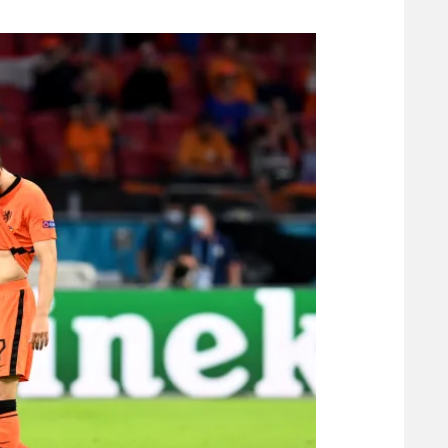
משתתפים וזוכים בפרסים
מכבי ת
הפועל 
תקנון משתתפים וזוכים בפרסים
הפועל 
תקנון עבור פעילות אלקטרה
הפועל 
תקנון עבור פעילות ספורט 1 – "מרלן"
מכבי נ
טניס
בני יהו
גיימינג E-Sports
תנאי שימוש
מדיניות פרטיות
תקנון פעילות ספורט 1
רשיון להקרנה פומבית לבית עסק
הצטרפות לחבילת הערוצים
לוח דרושים – ג'ובנט
תגיות