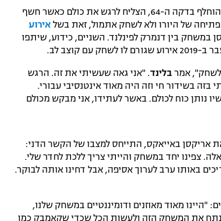
דיילי בלינד, בלם אייאקס, שפתח בהרכב והוחלף בדקה ה-64, הצליח לרגש את כולם כאשר חשף
תיחה של היורו ולא לשחק אתמול, זאת בשל
אירוע
 במשחק בין דנמרק לפינלנד. השניים, כידוע, שיתפו
ם קוצב לב.
 לשחק", אמר
בלינד
. "אני גאה שעשיתי את זה. הרגש
בזה בשידור חי וזה היה מאוד אינטנסיבי עבורי.
 נותן כוח לכולם. באשר לעתידו, אני מבקש מכולם
את אריקסן באייאקס, התייחס למצבו של הקשר הדני:
ה. צפינו יחד במשחק והייתי צריך ללכת לחדר שלי.
כים באותו ערב לערוך אסיפה, אבל דחינו אותה לבוקר.
ם: "היינו מאוד מאוזנים ודומיננטיים במשחק שלנו,
ם לנתח את המשחק הזה ולעשות הכל שכדי שקאמבק כמו