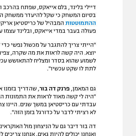
בסיום המשחק כי שקל להיעדר ממשחק הפ
ההתמוטטות
המבהיל של כריסטיאן אריקסן
פעולה בעבר במדי אייאקס, ובלינד עצמו עבר ב-2019 אירוע שגורם לו לשחק ע
"הייתי צריך להתגבר על מכשול נפשי כדי
יוצא. היה קשה לראות את מה שקרה, צפיתי 
לשמוע שהוא בסדר ומצליח להתאושש עכשיו
לתת לו שקט עכשיו".
גם המאמן,
פרנק דה בור
, שהדריך בזמנו 
"היה לי קשה מאוד לראות את התמונות האל
עבדתי עם כריסטיאן במשך שנים. היינו צרי
לא רציתי לדבר על כדורגל בזמן הזה".
דה בור דיבר גם על הניצחון מול האוקראיני
ואנחנו יכולים להיות גאים. אנחנו צריכי