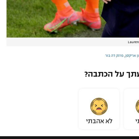
Lauren
ן אריקסן
,
פרנק דה בור
תך על הכתבה?
י
לא אהבתי