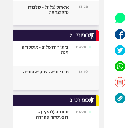
היאבקות WWE
13:20
איאקס (גלוך) - שלבורן
אופניים
(מקוצר 10)
ספורט מוטורי
כדורמים
פוטבול אמריקאי NFL
בייסבול MLB
עכשיו
בית"ר ירושלים - אוסטריה
וינה
ספורט אתגרי
ואקסטרים
אומנויות לחימה
12:10
מכבי ת"א - צסק"א סופיה
גיימינג E-Sports
עכשיו
טוונטה (למקין) -
דונאיסקה סטרדה