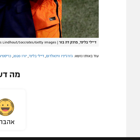
דיילי בלינד, פרנק דה בור
|
s Lindhout/Soccrates/Getty Images
עוד באותו נושא:
ג'ורג'יניו ווינאלדום
,
דיילי בלינד
,
יורו 2020
,
כריסטיא
מה דע
אהבת