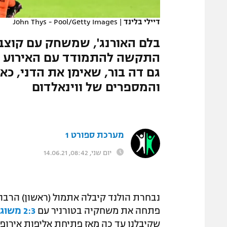
המגזין
דיילי בלינד
|
John Thys - Pool/Getty Images
התקשה להתמודד עם האירוע ש
גם דה בור, שאימן את הדני, כאב
והמספרים של ווינאלדום
מערכת ספורט 1
יום שני, 08:42, 14.06.21
פתחה את משחקיה בטורניר עם
2:3 משוגע על אוקראינה