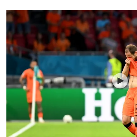
ל אביב
ליגה טורקית
תל אביב
ליגה סינית
חיפה
ליגה ברזילאית
באר שבע
ליגות נוספות
תניה
דה