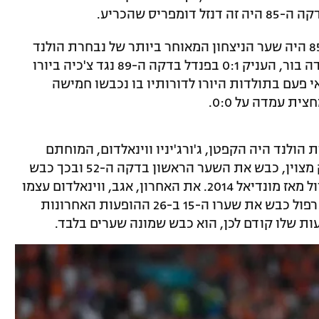
יס שהכריע.
אגב, שער הניצחון של דומפריס בדקה ה-85 היה שער הניצחון המאוחר ביותר של נבחרת הולנד
בטורנירי יורו מאז שהמאמן הנוכחי, פרנק דה בור, העניק 0:1 בפנדל בדקה ה-89 נגד צ'כיה ביורו
 אי פעם בתולדות היורו לדורותיו בו נכבשו חמישה
 עמדה על 0:0.
הולנד היה הקפטן, ג'ורג'יניו ווינאלדום, המוחתם
הטרי של פריז סן ז'רמן. הקשר הציג משחק מצוין, כבש את השער הראשון בדקה ה-52 ובכך כבש
את השער הראשון של נבחרתו בטורניר גדול מאז מונדיאל 2014. את האחרון, אגב, ווינאלדום עצמו
היה זה שכבש. בנוסף, האיש שעזב את ליברפול כבש את שערו ה-15 ב-26 ההופעות האחרונות