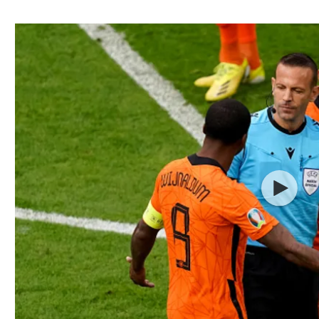
ל אביב
ליגה טורקית
תל אביב
ליגה סינית
חיפה
ליגה ברזילאית
באר שבע
ליגות נוספות
תניה
דה