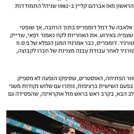
גרינפלד עשה היסטוריה כשהפך לישראלי הראשון מאז אברהם קליין ב-1982 שניהל התמודדות
ל דויד אלאבה על דנזל דומפריס בתוך הרחבה, אך שופטי
צפיה באירוע. את האחריות לקח כאמור דפאי, שדייק
רניר. דומפריס, כבר אמרנו? המגן הנפלא של פ.ס.וו
רניר לאחר עבודת עבנה מצוינת של חברו לקבוצה,
חזור הפתיחה, האוסטרים, שסיפקו הופעה לא מספיק
 בפעם השישית ברציפות, נותרו עם שלוש נקודות משני
ב הבא, בקרב ראש בראש מול אוקראינה, שהפסידה גם