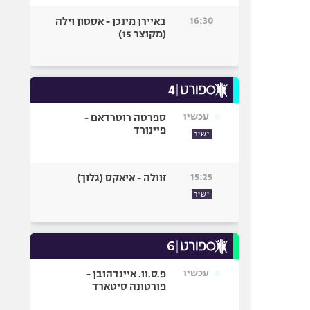
16:30
באיירן מינכן - אסטון וילה
(מקוצר 15)
עכשיו
ספרטה רוטרדאם -
פיינורד
ישיר
15:25
זוולה - איאקס (גלוך)
ישיר
עכשיו
פ.ס.וו. איינדהובן -
פורטונה סיטארד