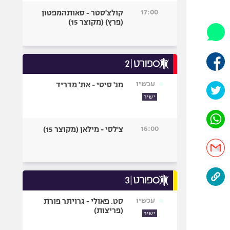
היאבקות WWE
17:00
קולצ'סטר - סאותהמפטון
אופניים
(פרץ) (מקוצר 15)
ספורט מוטורי
כדורמים
פוטבול אמריקאי NFL
בייסבול MLB
עכשיו
מנ' סיטי - את' מדריד
ספורט אתגרי
ישיר
ואקסטרים
אומנויות לחימה
16:00
צ'לסי - מילאן (מקוצר 15)
גיימינג E-Sports
עכשיו
סט. פאולי - גרויתר פורת
(פריצות)
ישיר