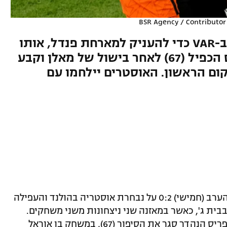
BSR Agency / Contributor
השופט הבכיר של ישראל נעזר ב-VAR כדי להעניק למארחת פנדל, אותו
דפאי כבש בקלות (11). דומפריס הכפיל (67) לאחר בישול של מאלן וקבע
מקום הראשון. האוסטרים יילחמו עם
הכתום שוב באופנה: נבחרת הולנד גברה הערב (חמישי) 0:2 על נבחרת אוסטריה בהולנד והעפילה
מהמקום הראשון בבית ג', כאשר במאזנה שני ניצחונות משני משחקים.
ממפיס דפאי דייק מהנקודה (11) ודנזל דומפריס הנהדר סגר את הסיפור (67), במשחק בו אוראל