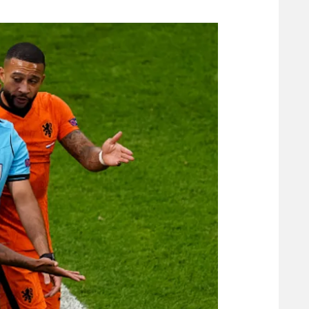
משתתפים וזוכים בפרסים
מכבי ת
הפועל 
תקנון משתתפים וזוכים בפרסים
הפועל 
תקנון עבור פעילות אלקטרה
הפועל 
תקנון עבור פעילות ספורט 1 – "מרלן"
מכבי נ
טניס
בני יהו
גיימינג E-Sports
תנאי שימוש
מדיניות פרטיות
תקנון פעילות ספורט 1
רשיון להקרנה פומבית לבית עסק
הצטרפות לחבילת הערוצים
לוח דרושים – ג'ובנט
תגיות