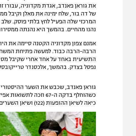
את גוראן פאנדב, אגדת מקדוניה, עבורו 
של דה בור, שלח ימינה את מאלן וקיבל ממנ
המרכזי שלה הפעיל לחץ בלתי פוסק. שלב 
נהנו מהחיים. בהמשך היא נהנתה ממסיר
אמנם צפון מקדוניה הקטנה סיימה את היור
הרבה-הרבה כבוד. למעשה פתיחת המשחק 
התשיעית באחד על אחד אחרי שקיבל מסיר
נפסל בצדק. בהמשך, אלכסנדר טרייקובסקי בעט לקורה (21
גוראן פאנדב, שכבש את השער ההיסטורי
כשהוחלף בדקה ה-67 וזכה
כיאה לשיאן ההופעות (122) ושיאן השערים (38) של הנבחרת.