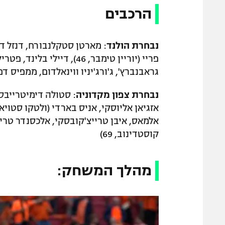
הרכבים
נבחרת הולנד
גראבנברץ', ג'ורג'יניו ווינאלדום, ממפיס דפאי (ואוט וחהורסט, 66), 
נבחרת צפון מקדוניה
: סטולה דימיטרייבס
קוסטדינוב, 69)
מהלך המשחק: