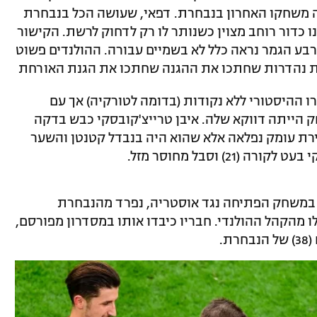
זה משחקו האחרון בנבחרת. דפאי, שעושה הכל בנבחרת
ו כדור רוחב מצוין כשנותר לו רק לדחוק לרשת. הקישור
רבע הגמר נראה כלל לא בשמיים עבורה. ההולנדים פשוט
ות נהדרות שחתכו את ההגנה שחתכו את הגנת האורחת
ו ההיסטורי ללא נקודות (בדומה לטורקיה) אך עם
הייתה דווקא שלה. איבן טרייצ'קובסקי כבש בדקה
ת עומק נפלאה אלא שהוא היה בנבדל קטנטן והשער
) וסבל מחוסר מזל.
 במשחק הפתיחה נגד אוסטריה, נפרד מהנבחרת
 לתשואות אפילו מהקהל ההולנדי. חבריו כיבדו אותו במסדרון מפורסם,