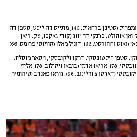
: מארטן סטקלנבורח, דנזל דומפריס (סטיבן ברחאוס, 46), מתייס דה ליכט, סטפן דה
פריי (יוריין טימבר, 46), דיילי בלינד, פטריק ואן אנהולט, פרנקי דה יונג (קודי גאקפו, 79), ריאן
דוניל מאלן (קווינסי פרומס, 66)
קי, סטפן ריסטובסקי, דרקו ולקובסקי, ויסאר מוסליו,
אזגיאן אליוסקי, אניס בארדי (ולטקו סטויאנובסקי, 78), אריאן אדמי (בובאן ניקולוב, 78), אליף
אלמאס, איבן טרייצ'קובסקי, אלכסנדר טרייקובסקי (דארקו צ'ורלינוב, 56), גוראן פאנדב (טיהומיר