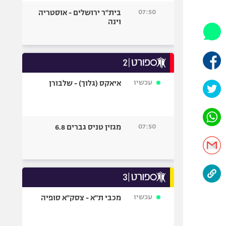
היאבקות WWE
07:50
בית"ר ירושלים - אוסטריה
אופניים
וינה
ספורט מוטורי
כדורמים
פוטבול אמריקאי NFL
בייסבול MLB
עכשיו
איאקס (גלוך) - שלבורן
ספורט אתגרי
ואקסטרים
אומנויות לחימה
07:50
מגזין טניס גברים 6.8
גיימינג E-Sports
עכשיו
מכבי ת"א - צסק"א סופיה