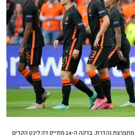
הולנד כבשה את השער הראשון בהתקפה מתפרצת נהדרת. בדקה ה-24 מתייס דה ליכט הקדים