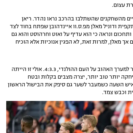
רת עצום.
 לבצע שינויים ב-11 שלו ושניים מהשחקנים שהשתלבו בהרכב נראו נהדר. ריאן
גנתית והן התקפית ודוניל מאלן מפ.ס.וו איינדהובן שפתח בחוד לצד
ותחכום ונראה כי הוא עדיף על ואוט וחרהוסט והוא גם
 אך מאלן, למרות זאת, לא הפגין אנוכיות אלא הוכיח
במחצית השנייה דה בור ויתר על בלם ועבר למערך האהוב על העם ההולנדי, 4:3.3. אולי זו הייתה
יחקה יותר טוב יותר, יצרה מצבים בקלות ובטח
 איש השעה כשמעבר לשער גם סיפק את הבישול הראשון
ית וכבש צמד.