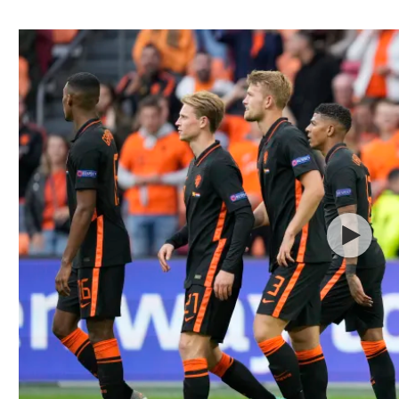
ל אביב
ליגה טורקית
תל אביב
ליגה סינית
חיפה
ליגה ברזילאית
באר שבע
ליגות נוספות
תניה
דה