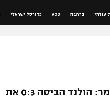
 עולמי
ברחבה
VOD
כדורסל ישראלי
ת
ל ישראלי
כדורגל עולמי
כדורסל ישראלי
על
ליגת האלופות
ליגת ווינר סל
אומית
ליגה אירופית
ליגה לאומית
וטו
ליגה אנגלית
כדורסל נשים
ים
ליגה גרמנית
מכבי תל אביב
מדינה
ליגה ספרדית
הפועל חולון
ישראל
ליגה איטלקית
הפועל ירושלים
מוכנה לשמינית הגמר: הולנד הביסה 0:3 את
יפה
ליגה צרפתית
דני אבדיה
רושלים
ליגה הולנדית