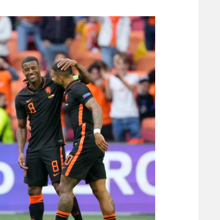
משתתפים וזוכים בפרסים
מכבי ת
הפועל 
תקנון משתתפים וזוכים בפרסים
הפועל 
תקנון עבור פעילות אלקטרה
הפועל 
תקנון עבור פעילות ספורט 1 – "מרלן"
מכבי נ
טניס
בני יהו
גיימינג E-Sports
תנאי שימוש
מדיניות פרטיות
תקנון פעילות ספורט 1
רשיון להקרנה פומבית לבית עסק
הצטרפות לחבילת הערוצים
לוח דרושים – ג'ובנט
תגיות