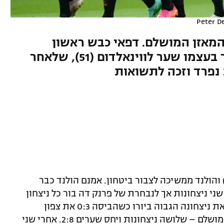
Peter D
מאזן המושלם. דפאי כבש ראשון
מבישול של מאלן (24) וגם סידר בעצמו שער לווינאלדום (51), שלאחר
נפרד וזכה לתשואות
ו הערב (שני) והולנד ממשיכה לצבור ביטחון. אמנם הולנד כבר
י ניצחונות אך לנבחרת של פרנק דה בור כל ניצחון
חשוב והיא סופר-רעבה. כעת היא השיגה את ניצחונה הגבוה ביורו כשהביסה 0:3 את צפון
מקדוניה וסיימה את שלב הבתים עם מאזן מושלם – שלושה ניצחונות ויחס שערים 2:8. אחרי שני