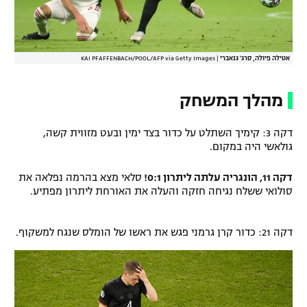
אטילה פיולה, סרג' גנאברי
|
KAI PFAFFENBACH/POOL/AFP via Getty Images
מהלך המשחק
דקה 3: קימיך השתלט על כדור בצד ימין ובעט מזווית קשה,
גולאשי היה במקום.
דקה 11, הונגריה עלתה ליתרון 0:1!
סלאי מצא בהרמה נפלאה את
סולואי ששלח נגיחה חזקה והעלה את האורחת ליתרון מפתיע.
דקה 21: כדור קרן גרמני פגש את ראשו של הומלס שנגח למשקוף.