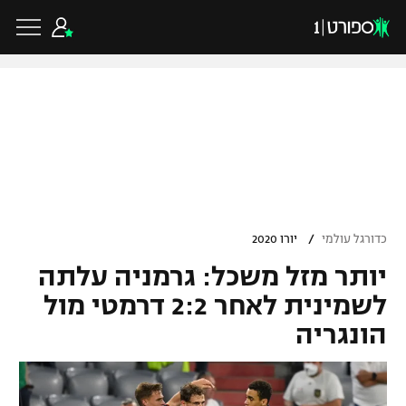
כדורגל ישראלי
ליגת העל
כדורגל עולמי
/
כדורגל עולמי
יורו 2020
ליגה לאומית
יותר מזל משכל: גרמניה עלתה
ליגת האלופות
כדורסל ישראלי
גביע הטוטו
לשמינית לאחר 2:2 דרמטי מול
ליגה אירופית
הונגריה
ליגת ווינר סל
ליגיונרים
כדורסל עולמי
ליגה אנגלית
ליגה לאומית
גביע המדינה
NBA
ליגה גרמנית
ענפים נוספים