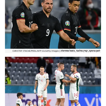
לאון גורצקה, קווין פולאנד, ג'מאל מוסיאלה
|
CHRISTOF STACHE/POOL/AFP via Getty Images