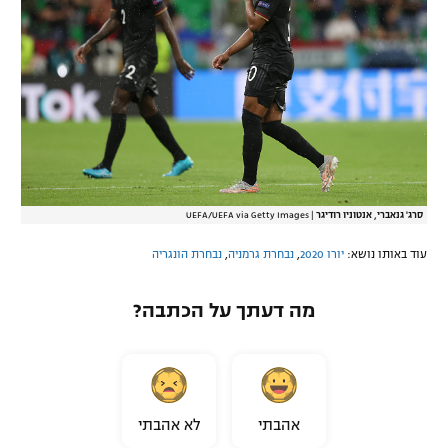
סרג' גנאברי, אנטוניו רודיגר
|
UEFA/UEFA via Getty Images
עוד באותו נושא:
יורו 2020
,
נבחרת גרמניה
,
נבחרת הונגריה
מה דעתך על הכתבה?
אהבתי
לא אהבתי