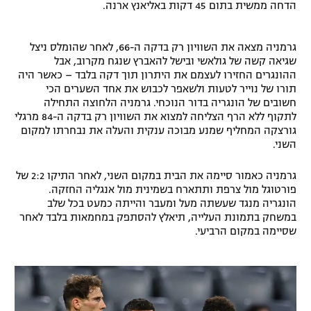
הדחה ממשית בתום 45 דקות באליאנץ ארנה.
רשיון להקרנה פומבית לבית עסק
גרמניה מצאה את השוויון רק בדקה ה-66, לאחר שהומלס ניצל
הצטרפות לחבילת הערוצים
שגיאה קשה של גולאשי ובישל להאברץ שנגח מקרוב, אבל
ההונגרים החזירו לעצמם את היתרון תוך דקה בלבד – כאשר היה
לוח דרושים – ג'ובנט
תורו של נוייר לטעות ולשאפר לכבוש את אחד השערים הכי
חשובים של הונגריה בדור הנוכחי. גרמניה הלחוצה התחילה
לתקוף ללא הרף הצליחה למצוא את השוויון רק בדקה ה-84 מרגלי
תגיות
גורצקה המחליף שמנע מבוכה ענקית והעלה את נבחרתו למקום
השני.
המגזין
גרמניה כאמור סיימה את הבית במקום השני, לאחר התיקו 2:2 של
פורטוגל מול צרפת ותתארח בשמינית מול אנגליה החזקה.
הונגריה מנגד שעשתה מעל ומעבר והייתה כמעט בכל שלב
במשחק בתמונת העלייה, תיאלץ להסתפק במחמאות בלבד לאחר
שסיימה במקום הרביעי.