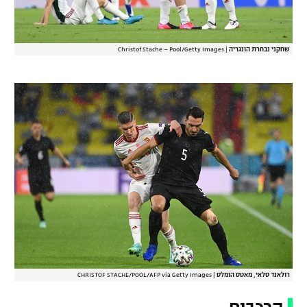
שחקני נבחרת הונגריה
|
Christof Stache – Pool/Getty Images
רולאנד סלאי, מאטס הומלס
|
CHRISTOF STACHE/POOL/AFP via Getty Images
הרכבים