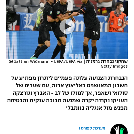
כדורסל נשים
נבחרת ישראל
יורוליג
ליגה ספרדית
טניס
VOD
מכבי תל אביב
מכבי חיפה
יורוקאפ
ליגה איטלקית
כדוריד
הפועל חולון
בית"ר ירושלים
רץ ברשת
ליגה צרפתית
כדורעף
הפועל ירושלים
מכבי תל אביב
ליגה הולנדית
שחייה
תוצאות
שחקני נבחרת גרמניה
|
Sebastian Widmann - UEFA/UEFA via
דני אבדיה
הפועל תל אביב
Getty Images
ליגה טורקית
ג'ודו
הנבחרת הצנועה עלתה פעמיים ליתרון מפתיע על
הפועל חיפה
לוח שידורים
חשבון המאנשפט באליאנץ ארנה, עם שערים של
ליגה סינית
אגרוף
סולואי ושאפר, אך למזלו של לב - האברץ וגורצקה
הפועל באר שבע
ליגה ברזילאית
העניקו נקודה יקרה שמנעה מבוכה ענקית והבטיחה
ברחבה
ספורט אולימפי
מפגש מול אנגליה בוומבלי
מכבי נתניה
ליגות נוספות
UFC
"מעל הליגה" – פודקאסט
בני יהודה
מערכת ספורט 1
היאבקות WWE