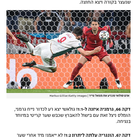
שנעצר בקורה ויצא החוצה.
אדם סולואי מכניע את מנואל נוייר
|
Markus Gilliar/Getty Images
דקה 66, גרמניה איזנה ל-1:1!
גולאשי יצא רע לכדור נייח גרמני,
הומלס ניצל זאת עם בישול להאברץ שכבש שער קריטי במיוחד
בנגיחה.
דקה 67, הונגריה עלתה ליתרון 1:2!
לא ייאמן! מיד אחרי שער