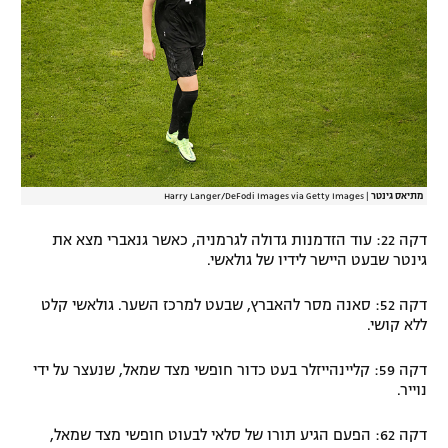
מתיאס גינטר
|
Harry Langer/DeFodi Images via Getty Images
דקה 22: עוד הזדמנות גדולה לגרמניה, כאשר גנאברי מצא את
גינטר שבעט היישר לידיו של גולאשי.
דקה 52: סאנה מסר להאברץ, שבעט למרכז השער. גולאשי קלט
ללא קושי.
דקה 59: קליינהייזלר בעט כדור חופשי מצד שמאל, שנעצר על ידי
נוייר.
דקה 62: הפעם הגיע תורו של סלאי לבעוט חופשי מצד שמאל,