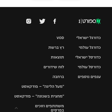
כדורגל ישראלי
VOD
כדורגל עולמי
רץ ברשת
ליגת העל
כדורסל ישראלי
תוצאות
ליגת
ליגה לאומית
האלופות
כדורסל עולמי
לוח שידורים
ליגת ווינר
סל
גביע הטוטו
ענפים נוספים
ברחבה
ליגה
NBA
אירופית
"מעל הליגה" – פודקאסט
ליגה לאומית
ליגיונרים
טניס
יורוליג
ליגה אנגלית
"מחצית בשכונה" – פודקאסט
כדורסל נשים
גביע המדינה
כדוריד
יורוקאפ
ליגה גרמנית
משתתפים וזוכים
בפרסים
מכבי תל
נבחרת