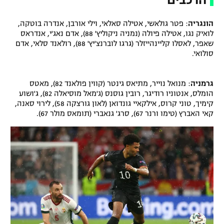
הונגריה
: פטר גולאשי, אטילה סאלאי, וילי אורבן, אנדרה בוטקה,
לואיק נגו, אטילה פיולה (נמניה ניקוליץ' 88), אדם נאג'י, אנדראס
שאפר, לאסלו קליינהייזלר (גרגו לוברנצ'יץ' 88), רולאנד סלאי, אדם
סולואי.
גרמניה
: מנואל נוייר, מתיאס גינטר (קווין פולאנד 82), מאטס
הומלס, אנטוניו רודיגר, רובין גוסנס (ג'מאל מוסיאלה 82), ג'ושוע
קימיך, טוני קרוס, אילקאיי גונדואן (לאון גורצקה 58), לירוי סאנה,
קאי האברץ (טימו ורנר 67), סרג' גנאברי (תומאס מולר 67).