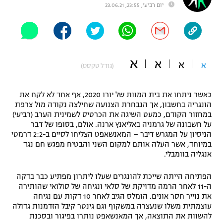
יום רביעי, 23:55, 23.06.21
"מחצית בשכונה" – פודקאסט
אופניים
ספורט מוטורי
משתתפים וזוכים בפרסים
א
א
א
א
(גודל טקסט)
כדורמים
תקנון משתתפים וזוכים בפרסים
טניס
פוטבול אמריקאי NFL
כאשר ניתחו את בית המוות של יורו 2020, אף אחד לא לקח את
תקנון עבור פעילות אלקטרה
הונגריה בחשבון, אך הנבחרת הצנועה שחילצה נקודה מול צרפת
גיימינג E-Sports
במחזור הקודם, כמעט השיגה את הכרטיס לשמינית הערב (רביעי)
בייסבול MLB
תקנון עבור פעילות ספורט 1 – "מרלן"
על חשבונה של גרמניה באליאנץ ארנה. אולם, בסופו של דבר
הניסיון על המגרש דיבר – המאנשאפט הצליחו לסיים ב-2:2 דרמטי
ספורט אתגרי ואקסטרים
במיוחד, אשר העלה אותם למקום השני והבטיח מפגש חם נגד
תנאי שימוש
אנגליה בוומבלי.
אומנויות לחימה
הפתיחה הייתה שייכת להונגרים שעלו ליתרון מפתיע כבר בדקה
מדיניות פרטיות
ה-11 לאחר הרמה מדויקת של סלאי ונגיחה של סולואי שהותירה
גיימינג E-Sports
את נוייר חסר אונים. הומלס הגיב לאחר 10 דקות עם נגיחה
עוצמתית משלו שנעצרה במשקוף וגם גינטר קיבל הזדמנות גדולה
תקנון פעילות ספורט 1
להשוות את התוצאה, אך המאנשאפט נותרו בפיגור ובסכנת