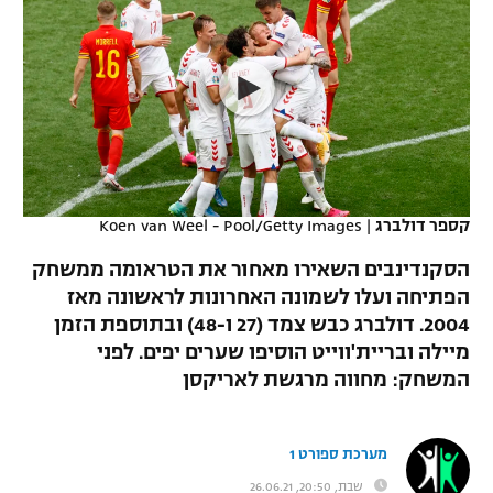
כדורסל נשים
נבחרת ישראל
יורוליג
ליגה ספרדית
טניס
VOD
מכבי תל אביב
מכבי חיפה
יורוקאפ
ליגה איטלקית
כדוריד
הפועל חולון
בית"ר ירושלים
רץ ברשת
ליגה צרפתית
כדורעף
הפועל ירושלים
מכבי תל אביב
ליגה הולנדית
שחייה
תוצאות
קספר דולברג
|
Koen van Weel - Pool/Getty Images
דני אבדיה
הפועל תל אביב
ליגה טורקית
הסקנדינבים השאירו מאחור את הטראומה ממשחק
ג'ודו
הפועל חיפה
הפתיחה ועלו לשמונה האחרונות לראשונה מאז
לוח שידורים
ליגה סינית
2004. דולברג כבש צמד (27 ו-48) ובתוספת הזמן
אגרוף
הפועל באר שבע
מיילה ובריית'ווייט הוסיפו שערים יפים. לפני
ליגה ברזילאית
ברחבה
המשחק: מחווה מרגשת לאריקסן
ספורט אולימפי
מכבי נתניה
ליגות נוספות
UFC
"מעל הליגה" – פודקאסט
בני יהודה
מערכת ספורט 1
היאבקות WWE
שבת, 20:50, 26.06.21