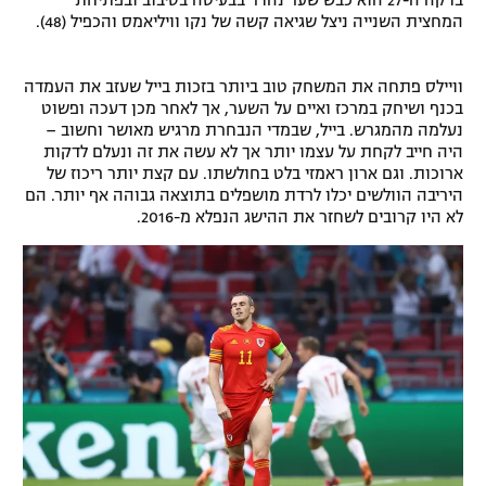
בדקה ה-27 הוא כבש שער נהדר בבעיטה בסיבוב ובפתיחת
המחצית השנייה ניצל שגיאה קשה של נקו וויליאמס והכפיל (48).
וויילס פתחה את המשחק טוב ביותר בזכות בייל שעזב את העמדה
בכנף ושיחק במרכז ואיים על השער, אך לאחר מכן דעכה ופשוט
נעלמה מהמגרש. בייל, שבמדי הנבחרת מרגיש מאושר וחשוב –
היה חייב לקחת על עצמו יותר אך לא עשה את זה ונעלם לדקות
ארוכות. וגם ארון ראמזי בלט בחולשתו. עם קצת יותר ריכוז של
היריבה הוולשים יכלו לרדת מושפלים בתוצאה גבוהה אף יותר. הם
לא היו קרובים לשחזר את ההישג הנפלא מ-2016.