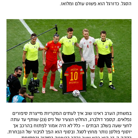
הסגל. כדורגל הוא פשוט עולם ומלואו.
רשיון להקרנה פומבית לבית עסק
הצטרפות לחבילת הערוצים
לוח דרושים – ג'ובנט
תגיות
המגזין
במשחק הערב ראינו שוב איך לעתים המקריות מייצרת סיפורים
נפלאים. קספר דולברג, החלוץ הצעיר של ניס (23) שותף עד עתה
לחצי שעה בשלב הבתים – כלל לא היה אמור לפתוח בהרכב אך
יוסוף פולסן נותר מחוץ לסגל. ובסוף הוא הפך לגיבור של הנבחרת.