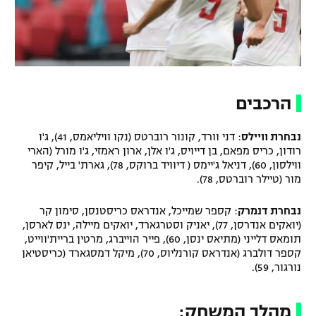
הרכבים
נבחרת וויילס
: דני וורד, קונור רוברטס (נקו וויליאמס, 41), ג'ו
רודון, כריס מפאם, בן דייויס, ג'ו אלן, ארון ראמזי, ג'ו מורל (הארי
ווילסון, 60), דניאל ג'יימס ( דיוויד ברוקס, 78), גארת' בייל, קיפר
מור (טיילר רוברטס, 78).
נבחרת דנמרק
: קספר שמייכל, אנדראס כריסטנסן, סימון קר
(יואקים אנדרסן, 77), יאניק וסטרגארד, יואקים מיילה, ינס לארסן,
תומאס דלייני (מתיאס ינסן, 60), פייר הוייברג, מרטין בריית'ווייט,
קספר דולברג (אנדראס קורנליוס, 70), מיקל דמסגארד (כריסטיאן
נורגור, 59).
מהלך המשחק: