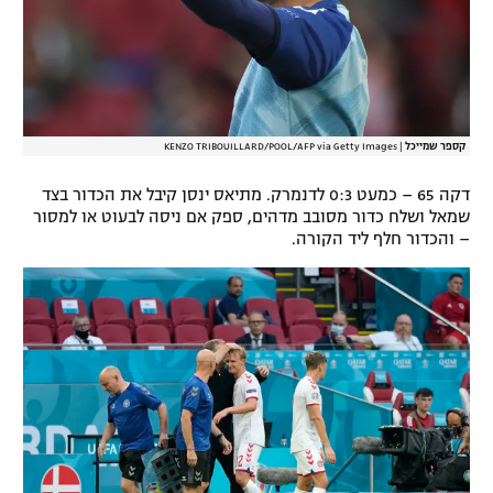
קספר שמייכל
|
KENZO TRIBOUILLARD/POOL/AFP via Getty Images
דקה 65 – כמעט 0:3 לדנמרק. מתיאס ינסן קיבל את הכדור בצד
שמאל ושלח כדור מסובב מדהים, ספק אם ניסה לבעוט או למסור
– והכדור חלף ליד הקורה.