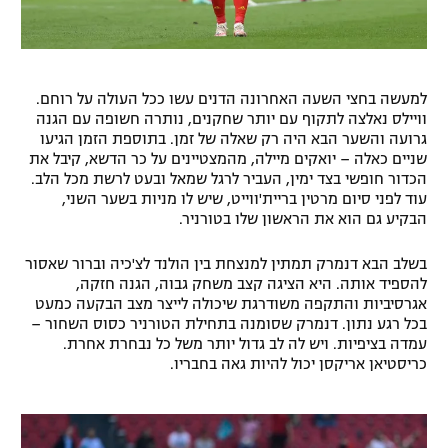
למעשה בחצי השעה האחרונה הדנים עשו ככל העולה על רוחם.
וויילס נאלצה לתקוף עם יותר שחקנים, נותרה חשופה עם הגנה
גרועה והשער הבא היה רק שאלה של זמן. בתוספת הזמן הגיעו
שניים כאלה – יואקים מיילה, מהמצטיינים על כר הדשא, קיבל את
הכדור חופשי בצד ימין, העביר לרגל שמאל ובעט לרשת מכל הלב.
עוד לפני סיום מרטין בריית'ווייט, שיש לו מניות בשער השני,
הבקיע גם הוא את הראשון שלו בטורניר.
בשלב הבא דנמרק תמתין למנצחת בין הולנד לצ'כיה וברור שאסור
להספיד אותה. היא הציגה קצב משחק גבוה, הגנה חזקה,
אגרסיביות והתקפה משודרגת שיכולה לייצר מצב הבקעה כמעט
בכל רגע נתון. דנמרק שסומנה בתחילת הטורניר כסוס השחור –
עמדה בציפיות. ויש לה לב גדול יותר משל כל נבחרת אחרת.
כריסטיאן אריקסן יכול להיות גאה בחבריו.