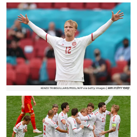
קספר דולברג חוגג
|
KENZO TRIBOUILLARD/POOL/AFP via Getty Images