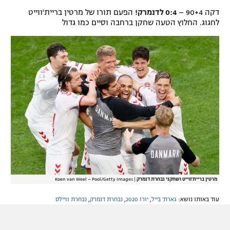
דקה 90+4 –
0:4 לדנמרק!
הפעם תורו של מרטין בריית'ווייט
לחגוג. החלוץ הטעה שחקן ברחבה וסיים כמו גדול
מרטין בריית'ווייט ושחקני נבחרת דנמרק
|
Koen van Weel – Pool/Getty Images
עוד באותו נושא:
גארת' בייל
,
יורו 2020
,
נבחרת דנמרק
,
נבחרת וויילס
מה דעתך על הכתבה?