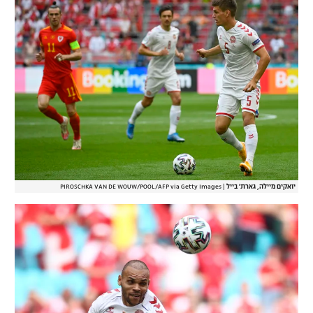
יואקים מיילה, גארת' בייל
|
PIROSCHKA VAN DE WOUW/POOL/AFP via Getty Images