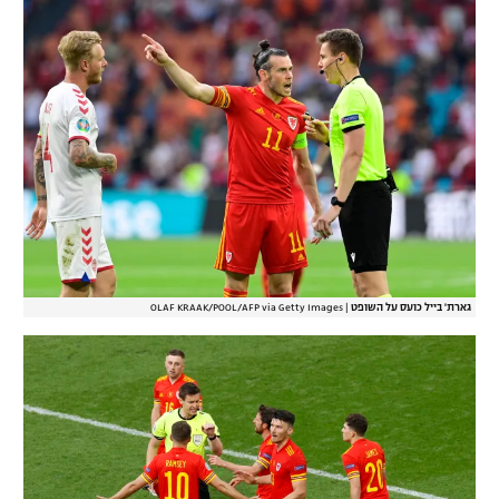
גארת' בייל כועס על השופט
|
OLAF KRAAK/POOL/AFP via Getty Images