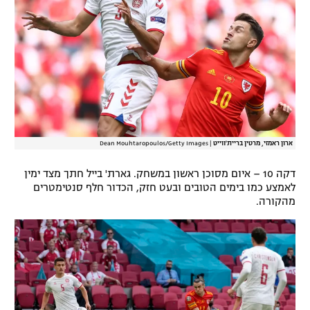
ארון ראמזי, מרטין בריית'ווייט
|
Dean Mouhtaropoulos/Getty Images
דקה 10 – איום מסוכן ראשון במשחק. גארת' בייל חתך מצד ימין
לאמצע כמו בימים הטובים ובעט חזק, הכדור חלף סנטימטרים
מהקורה.