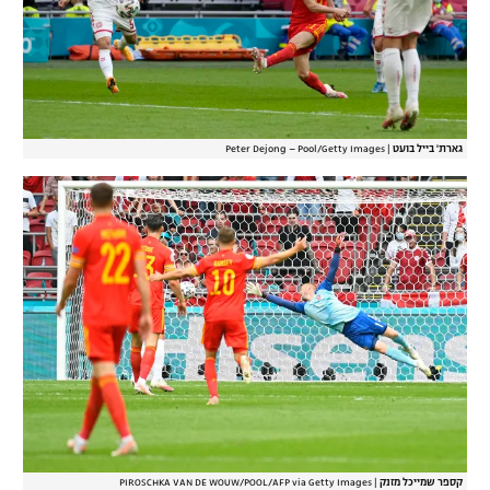
גארת' בייל בועט
|
Peter Dejong – Pool/Getty Images
קספר שמייכל מזנק
|
PIROSCHKA VAN DE WOUW/POOL/AFP via Getty Images