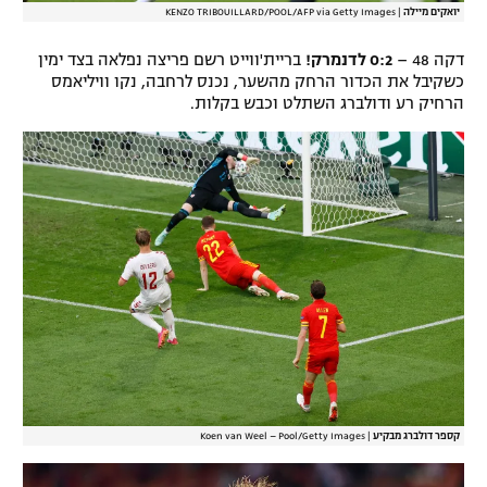
יואקים מיילה
|
KENZO TRIBOUILLARD/POOL/AFP via Getty Images
דקה 48 –
0:2 לדנמרק!
בריית'ווייט רשם פריצה נפלאה בצד ימין
כשקיבל את הכדור הרחק מהשער, נכנס לרחבה, נקו וויליאמס
הרחיק רע ודולברג השתלט וכבש בקלות.
קספר דולברג מבקיע
|
Koen van Weel – Pool/Getty Images