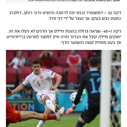
שחקני דנמרק חוגגים, אכזבה בוויילס
|
OLAF KRAAK/POOL/AFP via Getty Images
דקה 32 – דמסגארד נכנס יפה לרחבה והוציא כדור רוחב, דולברג
כמעט כבש בעקב אך נעצר על ידי דני וורד.
דקה 45+1- שגיאה גדולה בהגנת וויילס אך הדנים לא ניצלו את זה.
יואקים מיילה קיבל את הכדור והיה חייב למסור למרטין בריית'ווייט
אך בעט מזווית קשה והשוער הדף.