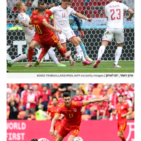
ארון ראמזי, ינס לארסן
|
KENZO TRIBOUILLARD/POOL/AFP via Getty Images