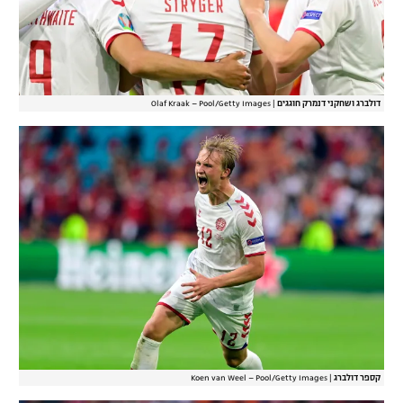
דולברג ושחקני דנמרק חוגגים
|
Olaf Kraak – Pool/Getty Images
קספר דולברג
|
Koen van Weel – Pool/Getty Images