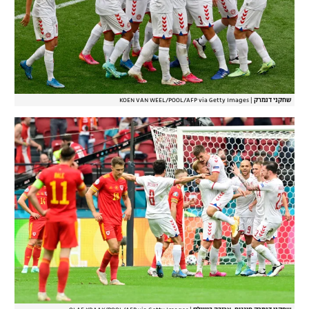
שחקני דנמרק
|
KOEN VAN WEEL/POOL/AFP via Getty Images