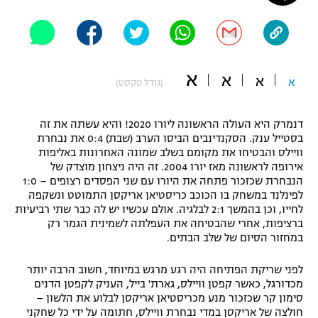
"מחצית בשכונה" – פודקאסט
אופניים
ספורט מוטורי
משתתפים וזוכים בפרסים
א
א
א
א
(גודל טקסט)
כדורמים
תקנון משתתפים וזוכים בפרסים
טניס
דנמרק היא העולה הראשונה ליורו 2020! והיא עשתה את זה
פוטבול אמריקאי NFL
בסטייל ענק. הסקנדינבים הביסו הערב (שבת) 0:4 את נבחרת
תקנון עבור פעילות אלקטרה
וויילס והבטיחו את מקומם בשלב שמונה האחרונות באליפות
גיימינג E-Sports
בייסבול MLB
אירופה לראשונה מאז יורו 2004. זה היה ניצחון מוצדק של
תקנון עבור פעילות ספורט 1 – "מרלן"
הנבחרת שכזכור פתחה את היורו עם שני הפסדים רצופים – 1:0
לפינלנד במשחק בו הכוכב כריסטיאן אריקסן התמוטט ונשקפה
ספורט אתגרי ואקסטרים
לחייו, וכן בהמשך 2:1 לבלגיה. אולם עכשיו יש לה כבר שתי רביעיות
תנאי שימוש
ברציפות, אחרי שהבטיחה את העפלתה לשמינית הגמר רק
אומנויות לחימה
במחזור הסיום של שלב הבתים.
מדיניות פרטיות
גיימינג E-Sports
לפני שריקת הפתיחה היה רגע מרגש במיוחד, חשוב הרבה יותר
מכדורגל, כאשר קפטן וויילס, גארת' בייל, העניק לקפטן הדנים
סימון קר שכזכור מנע מכריסטיאן אריקסן לבלוע את הלשון –
תקנון פעילות ספורט 1
חולצה של אריקסן במדי נבחרת וויילס, חתומה על ידי כל שחקני