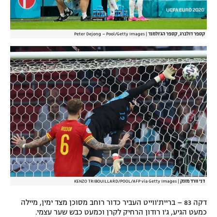
קספר דולברג, קספר הג'ולמנד
|
Peter Dejong – Pool/Getty Images
דני וורד מזנק
|
KENZO TRIBOUILLARD/POOL/AFP via Getty Images
דקה 83 – בריית'ווייט העביר כדור רוחב מסוכן מצד ימין, מיילה
כמעט הגיע, ג'ו רודון הרחיק לקרן וכמעט כבש שער עצמי.