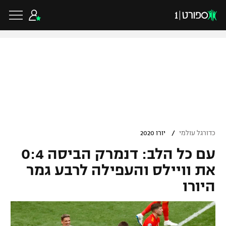
כדורגל ישראלי
ליגת העל
כדורגל עולמי
/
כדורגל עולמי
יורו 2020
ליגה לאומית
עם כל הלב: דנמרק הביסה 0:4
ליגת האלופות
כדורסל ישראלי
גביע הטוטו
את וויילס והעפילה לרבע גמר
ליגה אירופית
היורו
ליגת ווינר סל
ליגיונרים
כדורסל עולמי
ליגה אנגלית
ליגה לאומית
גביע המדינה
NBA
ליגה גרמנית
ענפים נוספים