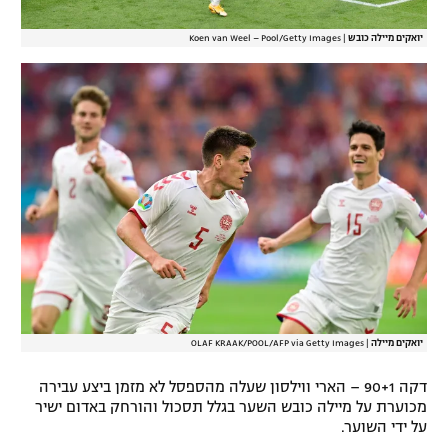
יואקים מיילה כובש
|
Koen van Weel – Pool/Getty Images
יואקים מיילה
|
OLAF KRAAK/POOL/AFP via Getty Images
דקה 90+1 – הארי ווילסון שעלה מהספסל לא מזמן ביצע עבירה
מכוערת על מיילה כובש השער בגלל תסכול והורחק באדום ישיר
על ידי השוער.