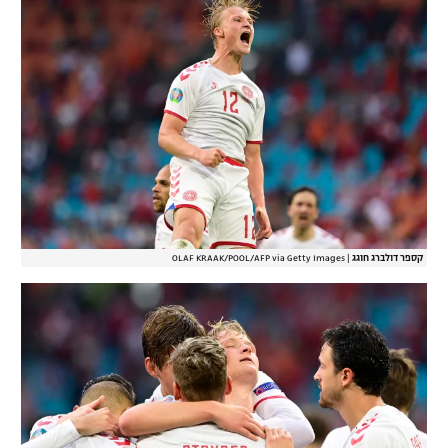
קספר דולברג חוגג
|
OLAF KRAAK/POOL/AFP via Getty Images