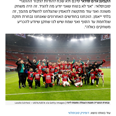
הקפטן אדם סזלאי
סיכם ולא שכח להודות לגיבור ההונגרי
סובוסלאי: "אני לא בטוח שאני יודע מה להגיד. זה היה משחק
משונה ואני עוד מתקשה להאמין שהצלחנו להשלים מהפך, זה
בלתי ייאמן. הוכחנו בחודשים האחרונים שאנחנו נבחרת חזקה
שנלחמת עד הסוף ואני שמח שיש לנו שחקן שיודע להכריע
משחקים כאלה".
נבחרת הונגריה חוגגת העפלה נוספת ליורו
|
Laszlo Szirtesi – UEFA/UEFA via Getty Images
עוד באותו נושא:
דומיניק סובוסלאי