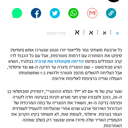
"מחצית בשכונה" – פודקאסט
אופניים
ספורט מוטורי
משתתפים וזוכים בפרסים
א
א
א
א
(גודל טקסט)
כדורמים
תקנון משתתפים וזוכים בפרסים
טניס
כל ארבעת משחקי גמר פלייאוף יורו 2020 שנערכו אמש (חמישי)
פוטבול אמריקאי NFL
סיפקו את הסחורה עם דרמות מטורפות, אבל עם כל הכבוד לדו
תקנון עבור פעילות אלקטרה
קרב הפנדלים בסיומו
הדיחה סקוטלנד את סרביה
בבלגרד, השיא
גיימינג E-Sports
בייסבול MLB
הגיע מבודפשט – שם הונגריה פיגרה עד הדקה ה-88 נגד איסלנד,
תקנון עבור פעילות ספורט 1 – "מרלן"
אבל הצליחה להשלים מהפך מטורף ולהשיג 1:2 שמשמעותו
העפלה שנייה ברציפות לאליפות אירופה
ספורט אתגרי ואקסטרים
תנאי שימוש
שער ענק של מי אם לא "ילד הפלא ההונגרי", דומיניק סובוסלאי בן
אומנויות לחימה
ה-20, כוכב זלצבורג שרץ חצי מגרש וקינח בבעיטה חדה לקורה
ופנימה בדקה ה-91, השאיר את הונגריה על במה המרכזית של
מדיניות פרטיות
גיימינג E-Sports
הכדורגל האירופי ארבע שנים אחרי שהצליחה להעפיל לשמינית
הגמר בצרפת. איסלנד, לעומת זאת, לא תשחזר בקיץ הקרוב את
הקמפיין האדיר שלה מיורו 2016 שנעצר רק בשלב שמונה
תקנון פעילות ספורט 1
האחרונות.