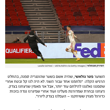
דומיניק סובוסלאי
|
Laszlo Szirtesi – UEFA/UEFA via Getty Images
השוער
פטר גולאשי,
שהיה אשם בשער שהונגריה ספגה, בהחלט
הרגיש הקלה: "נלחמנו אחד עבור השני. לא היה לנו קל ובטח אחרי
שספגנו נאלצנו להילחם עוד יותר, אבל אני מאמין שניצחנו בצדק.
ניצחנו נבחרת שמדורגת מעלינו ועוד אחרי שפיגרנו נגדה בזכות
כדורגל מצוין ששיחקנו – העפלנו בצדק ליורו".