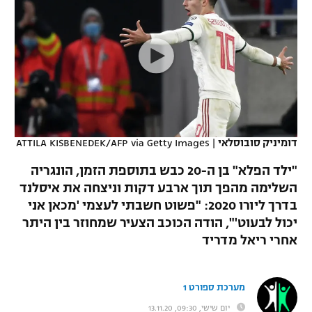
כדורסל נשים
נבחרת ישראל
יורוליג
ליגה ספרדית
טניס
VOD
מכבי תל אביב
מכבי חיפה
יורוקאפ
ליגה איטלקית
כדוריד
הפועל חולון
בית"ר ירושלים
רץ ברשת
ליגה צרפתית
כדורעף
הפועל ירושלים
מכבי תל אביב
ליגה הולנדית
שחייה
תוצאות
דומיניק סובוסלאי
|
ATTILA KISBENEDEK/AFP via Getty Images
דני אבדיה
הפועל תל אביב
ליגה טורקית
"ילד הפלא" בן ה-20 כבש בתוספת הזמן, הונגריה
ג'ודו
הפועל חיפה
השלימה מהפך תוך ארבע דקות וניצחה את איסלנד
לוח שידורים
ליגה סינית
בדרך ליורו 2020: "פשוט חשבתי לעצמי 'מכאן אני
אגרוף
הפועל באר שבע
יכול לבעוט'", הודה הכוכב הצעיר שמחוזר בין היתר
ליגה ברזילאית
ברחבה
אחרי ריאל מדריד
ספורט אולימפי
מכבי נתניה
ליגות נוספות
UFC
"מעל הליגה" – פודקאסט
בני יהודה
מערכת ספורט 1
היאבקות WWE
יום שישי, 09:30, 13.11.20