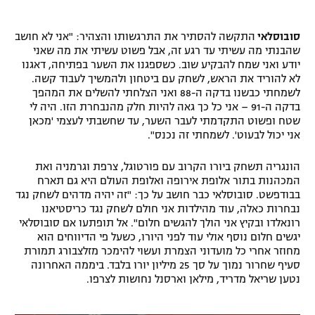
רשיון להקרנה פומבית לבית עסק
סובוסלאי
התקשה להסתיר את התרגשותו והצהיר: "אני לא חושב
שהבנתי מה עשיתי עד רגע זה, אבל פשוט עשיתי את מה שאני
הצטרפות לחבילת הערוצים
יודע ואני שמח להבקיע שוב. כשספגנו את השער בפתיחה, דאגנו
לא להוריד את הראש, לשחק עם ביטחון ולהמשיך לעבוד קשה.
לוח דרושים – ג'ובנט
לשמחתי כבשנו בדקה ה-88 ואני הצלחתי להשלים את המהפך
בדקה ה-91 – אני כל כך גאה להיות חלק מהנבחרת הזו. היה לי
תגיות
שטח ופשוט התקדמתי לעבר השער, עד שחשבתי לעצמי 'מכאן
אני יכול לבעוט'. לשמחתי זה נכנס".
המגזין
הונגריה תשחק ביורו הקרוב עם פורטוגל, צרפת וגרמניה ואת
המכהנות בתור אלופת אירופה ואלופת העולם היא גם תארח
בבודפשט. סובוסלאי כבר חושב על כך: "זה יהיה מדהים לשחק נגד
נבחרות כאלה, עוד מהילדות אני חולם לשחק נגד כריסטיאנו
רונאלדו ובקיץ אני הולך להגשים חלום". אל תופתעו אם סובוסלאי
יגשים חלום נוסף אולי עוד לפני היורו, כשעל פי הדיווחים הוא
מחוזר אחרי כל מועדוני הצמרת ועשוי להימכר מזלצבורג תמורת
סעיף שחרור נמוך על סך 25 מיליון יורו בלבד. ביממה האחרונה
נטען שריאל מדריד, מילאן וארסנל נחושות לצרפו.