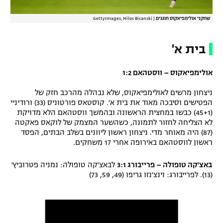
רשיון להקרנה פומבית לבית עסק
שחקני אולימפיאקוס חוגגים
|
GettyImages, Milos Bicanski
הצטרפות לחבילת הערוצים
בית א'
לוח דרושים – ג'ובנט
אולימפיאקוס – ווסטהאם 1:2
תגיות
ניצחון מרשים לאולימפיאקוס, שלא נבהלה מהרכב חזק של
הפטישים וסיבכה מאוד את בית א'. קוסטאס פורטוניס (33) ורודיניי
המגזין
(45+1) כבשו במחצית הראשונה ובהמשך ווסטהאם הלא מדויקת
לא הצליחה לחזור לתמונה, כשהשער המצמק של לוקאס פאקטה
(87) היה מאוחר מדי. ניצחון ראשון ליוונים בשלב הבתים, הפסד
ראשון לווסטהאם באירופה אחרי 17 משחקים.
באצ'קה טופולה – פרייבורג 3:1
לבאצ'קה טופולה: נמניה פטרוביץ'
(13). לפרייבורג: וינצ'נזו גריפו (49, 59, 73)