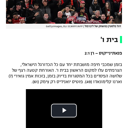
דגל פלסטין במשחק של ליברפול
|
GettyImages, OLI SCARFF/AFP
בית ו'
פנאתינייקוס – רן 2:1
בזמן שמכבי חיפה מושבתת יחד עם כל הכדורגל הישראלי,
הצרפתים עלו למקום הראשון בבית ו'. האורחת קטעה רצף של
שלושה הפסדים בכל המסגרות בדיוק בזמן, בזכות אמין גואירי (7)
וארנו קלימונאדו (49). פוטיס יואנידיס רק צימק (61).