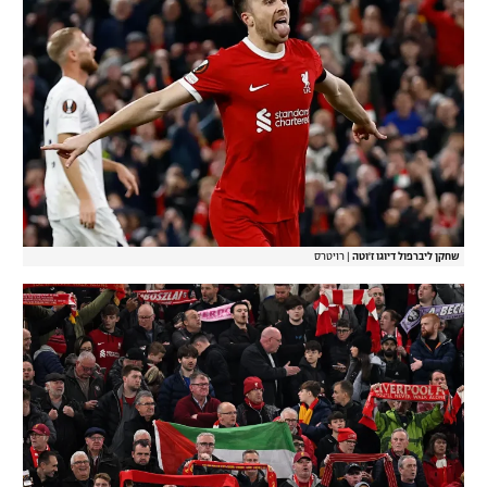
שחקן ליברפול דיוגו ז'וטה
|
רויטרס