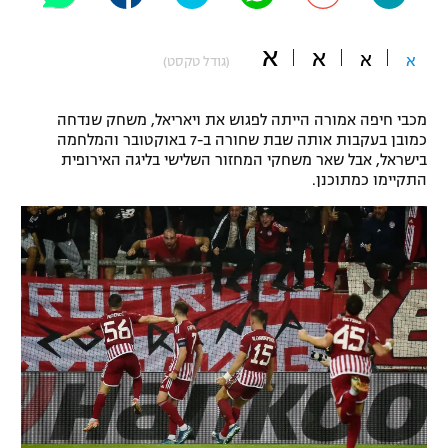
"מחצית בשכונה" – פודקאסט
אופניים
א
א
א
א
(גודל טקסט)
ספורט מוטורי
משתתפים וזוכים בפרסים
מכבי חיפה אמורה הייתה לפגוש את ויאריאל, משחק שנדחה
כדורמים
כמובן בעקבות אותה שבת שחורה ב-7 באוקטובר והמלחמה
תקנון משתתפים וזוכים בפרסים
בישראל, אבל שאר משחקי המחזור השלישי בליגה האירופית
טניס
התקיימו כמתוכנן.
פוטבול אמריקאי NFL
תקנון עבור פעילות אלקטרה
גיימינג E-Sports
בייסבול MLB
תקנון עבור פעילות ספורט 1 – "מרלן"
ספורט אתגרי ואקסטרים
תנאי שימוש
אומנויות לחימה
מדיניות פרטיות
גיימינג E-Sports
תקנון פעילות ספורט 1