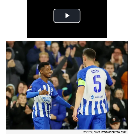
שער שלישי בשחפים. פאטי
|
רויטרס