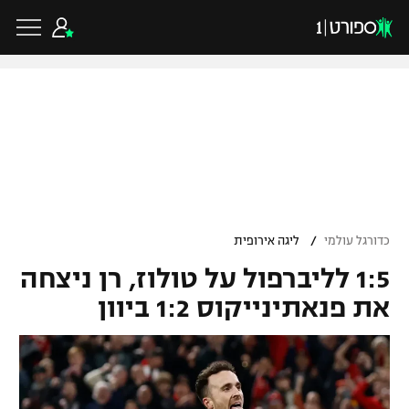
כדורגל ישראלי
ליגת העל
כדורגל עולמי
/
כדורגל עולמי
ליגה אירופית
ליגה לאומית
1:5 לליברפול על טולוז, רן ניצחה
ליגת האלופות
כדורסל ישראלי
גביע הטוטו
את פנאתינייקוס 1:2 ביוון
ליגה אירופית
ליגת ווינר סל
ליגיונרים
כדורסל עולמי
ליגה אנגלית
ליגה לאומית
גביע המדינה
NBA
ליגה גרמנית
ענפים נוספים