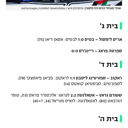
אוהדי מארסיי הניפו דגל פלסטין
|
אימג'בנק GettyImages, CLEMENT MAHOUDEAU / AFP
בית ג'
אריס לימסול – בטיס 1:0
לבטיס: אסאן דיאו (75)
ספרטה פראג – ריינג'רס 0:0
בית ד'
ראקוב – ספורטינג ליסבון 1:1
לראקוב: פביאן פיאסצקי (79).
לספורטינג: סבסטיאן קואטס (14)
שטורם גראץ – אטאלנטה 2:2
לגראץ: אלכסנדר פראס (13), טומי
הורבאט (80). לאטאלנטה: לואיס מוריאל (34, 45+7)
בית ה'