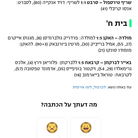
שריף טירספול – סרבט 1:1
לשריף: דויד אנקייה (80), לסברט:
אנסו קריבלי (41)
בית ח'
מולדה – האקן 1:5
למולדה: פרדריק גולברנדסן (6), מגנוס אייקרם
(27, 55), אמיל ברייביק (30), מרטין ביורנבאק (90+3). להאקן:
מומודו סונקו (21)
באייר לברקוזן – קרבאח 1:5
ללברקוזן: פלוריאן וירץ (4), אלכס
גרימאלדו (29, 54), ויקטור בוניפייס (35), אדמונד טפסובה (57),
לקרבאח: טוראל בייארמוב (16)
עוד באותו נושא:
ליברפול'
,
ליגה אירופית
מה דעתך על הכתבה?