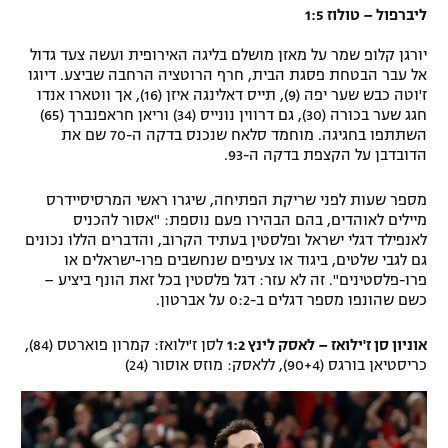
ליברפול – טולוז 1:5
יורגן קלופ שמר על מאזן מושלם בליגה האירופית ועשה צעד גדול
אל עבר הבטחת פסגת הבית, חרף הרוטציה הרחבה שביצע. דיוגו
ז'וטה כבש שער יפה (9), תייס דאלינגה איזן (16), אך ווטארו אנדו
חגג שער בכורה (30), גם דרווין נונייס (34) וריאן חראפנברך (65)
השתתפו בחגיגה. מוחמד סלאח שנכנס בדקה ה-70 שם את
הדובדבן על הקצפת בדקה ה-93.
מספר שעות לפני שריקת הפתיחה, שיגרו ראשי המרסיסיידרס
מיילים לאוהדים, בהם הבהירו פעם נוספת: "אסור להכניס
לאנפילד דגלי ישראל ופלסטין בעתיד הקרוב, והדברים הללו נכונים
גם לגבי שלטים, ביגוד או צעיפים שנחשבים פרו-ישראלים או
פרו-פלסטינים". זה לא עזר: דגל פלסטין בכל זאת הונף ביציע –
כשם שהונפו מספר דגלים ב-0:2 על אברטון.
אוניון סן ז'ילואז – לאסק לינץ 1:2
לסן ז'ילואז: קמרון פוארטס (84),
כריסטיאן בורגס (90+4), ללאסק: מוזס אוסור (24)