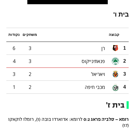
בית ו'
קבוצה
משחקים
נקודות
רן
3
6
1
פנאתינייקוס
3
4
2
ויאריאל
2
3
3
מכבי חיפה
2
1
4
בית ז'
רומא – סלביה פראג 0:2
לרומא: אדוארדו בובה (1), רומלו לוקאקו
(17)