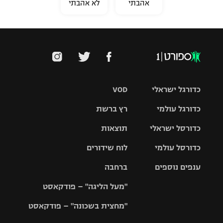
אהבתי
לא אהבתי
כדורגל ישראלי
VOD
כדורגל עולמי
רץ ברשת
ליגת העל
כדורסל ישראלי
תוצאות
ליגת
ליגה לאומית
האלופות
כדורסל עולמי
לוח שידורים
ליגת ווינר
סל
גביע הטוטו
ענפים נוספים
ברחבה
ליגה
NBA
אירופית
"מעל הליגה" – פודקאסט
ליגה לאומית
ליגיונרים
טניס
יורוליג
ליגה אנגלית
"מחצית בשכונה" – פודקאסט
כדורסל נשים
גביע המדינה
כדוריד
יורוקאפ