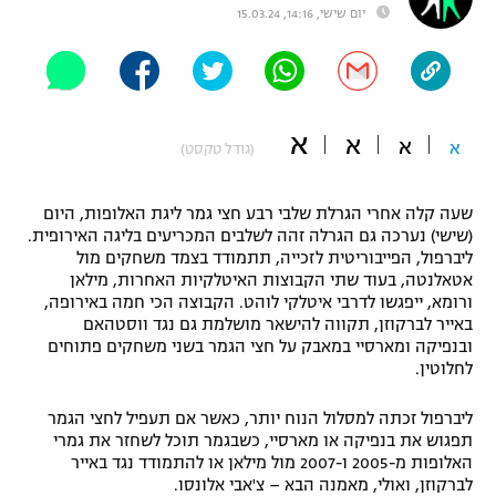
יום שישי, 14:16, 15.03.24
"מחצית בשכונה" – פודקאסט
אופניים
ספורט מוטורי
משתתפים וזוכים בפרסים
א
א
א
א
(גודל טקסט)
כדורמים
תקנון משתתפים וזוכים בפרסים
טניס
פוטבול אמריקאי NFL
שעה קלה אחרי הגרלת שלבי רבע חצי גמר ליגת האלופות, היום
תקנון עבור פעילות אלקטרה
(שישי) נערכה גם הגרלה זהה לשלבים המכריעים בליגה האירופית.
גיימינג E-Sports
בייסבול MLB
ליברפול, הפייבוריטית לזכייה, תתמודד בצמד משחקים מול
תקנון עבור פעילות ספורט 1 – "מרלן"
אטאלנטה, בעוד שתי הקבוצות האיטלקיות האחרות, מילאן
ורומא, ייפגשו לדרבי איטלקי לוהט. הקבוצה הכי חמה באירופה,
ספורט אתגרי ואקסטרים
באייר לברקוזן, תקווה להישאר מושלמת גם נגד ווסטהאם
תנאי שימוש
ובנפיקה ומארסיי במאבק על חצי הגמר בשני משחקים פתוחים
אומנויות לחימה
לחלוטין.
מדיניות פרטיות
גיימינג E-Sports
ליברפול זכתה למסלול הנוח יותר, כאשר אם תעפיל לחצי הגמר
תפגוש את בנפיקה או מארסיי, כשבגמר תוכל לשחזר את גמרי
האלופות מ-2005 ו-2007 מול מילאן או להתמודד נגד באייר
תקנון פעילות ספורט 1
לברקוזן, ואולי, מאמנה הבא – צ'אבי אלונסו.