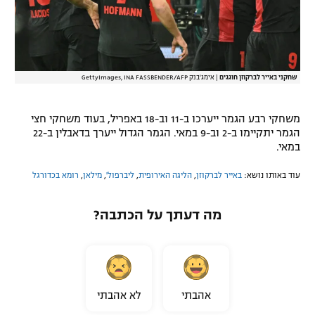
שחקני באייר לברקוזן חוגגים
|
אימג'בנק GettyImages, INA FASSBENDER/AFP
משחקי רבע הגמר ייערכו ב-11 וב-18 באפריל, בעוד משחקי חצי
הגמר יתקיימו ב-2 וב-9 במאי. הגמר הגדול ייערך בדאבלין ב-22
במאי.
עוד באותו נושא:
באייר לברקוזן
,
הליגה האירופית
,
ליברפול'
,
מילאן
,
רומא בכדורגל
מה דעתך על הכתבה?
אהבתי
לא אהבתי