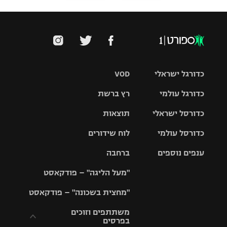
כדורגל ישראלי
VOD
כדורגל עולמי
רץ ברשת
ליגת העל
כדורסל ישראלי
תוצאות
ליגת
ליגה לאומית
האלופות
כדורסל עולמי
לוח שידורים
ליגת ווינר
סל
גביע הטוטו
ענפים נוספים
ברחבה
ליגה
NBA
אירופית
"מעל הליגה" – פודקאסט
ליגה לאומית
ליגיונרים
טניס
יורוליג
ליגה אנגלית
"מחצית בשכונה" – פודקאסט
כדורסל נשים
גביע המדינה
כדוריד
יורוקאפ
ליגה גרמנית
משתתפים וזוכים
בפרסים
מכבי תל
נבחרת