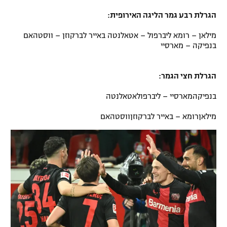
רשיון להקרנה פומבית לבית עסק
הגרלת רבע גמר הליגה האירופית:
מילאן – רומא ליברפול – אטאלנטה באייר לברקוזן – ווסטהאם
הצטרפות לחבילת הערוצים
בנפיקה – מארסיי
לוח דרושים – ג'ובנט
הגרלת חצי הגמר:
תגיות
בנפיקהמארסיי – ליברפולאטאלנטה
המגזין
מילאןרומא – באייר לברקוזןווסטהאם