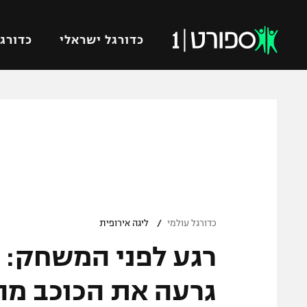
כדורגל ישראלי
כדורגל
VOD
כדורג
רץ ברשת
ליגת ה
ליגה ל
תוצאות
גביע הט
לוח שידורים
ליגיונר
ברחבה
/
גביע ה
כדורגל עולמי
ליגה אירופית
נבחרת 
רגע לפני המשחק: 
"מעל הליגה" – פודקאסט
מכבי ח
"מחצית בשכונה" – פודקאסט
גרעה את הכוכב מה
בית"ר י