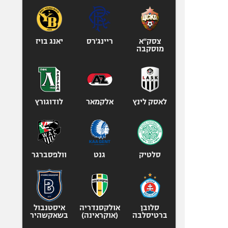
צסק"א
ריינג'רס
יאנג בויז
מוסקבה
לאסק לינץ
אלקמאר
לודוגורץ
סלטיק
גנט
וולפסברגר
סלובן
אולקסנדריה
איסטנבול
ברטיסלבה
(אוקראינה)
בשאקשהיר