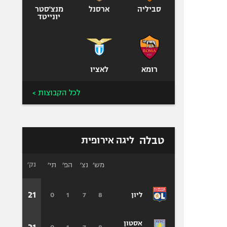
סביליה
ארסנל
מנצ'סטר
יונייטד
רומא
לאציו
לכל הקבוצות >
טבלה
ליגה אירופית
מש׳
נצ׳
הפ׳
תי׳
נק׳
21
0
1
7
8
ליון
אסטון