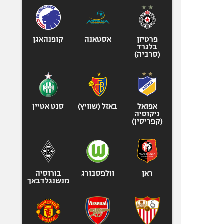
פרטיזן
אסטאנה
קופנהאגן
בלגרד
(סרביה)
אפואל
באזל (שוויץ)
סנט אטיין
ניקוסיה
(קפריסין)
ראן
וולפסבורג
בורוסיה
מנשנגלדבאך