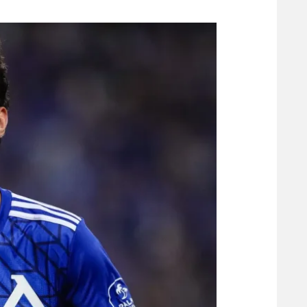
משתתפים וזוכים בפרסים
מכבי ת
הפועל 
תקנון משתתפים וזוכים בפרסים
הפועל 
תקנון עבור פעילות אלקטרה
הפועל 
תקנון עבור פעילות ספורט 1 – "מרלן"
מכבי נ
טניס
בני יהו
גיימינג E-Sports
תנאי שימוש
מדיניות פרטיות
תקנון פעילות ספורט 1
רשיון להקרנה פומבית לבית עסק
הצטרפות לחבילת הערוצים
לוח דרושים – ג'ובנט
תגיות