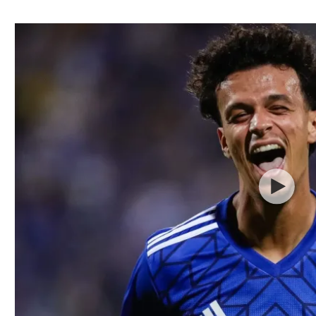
ל אביב
ליגה טורקית
תל אביב
ליגה סינית
חיפה
ליגה ברזילאית
באר שבע
ליגות נוספות
תניה
דה