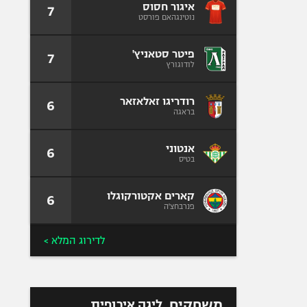
איגור חסוס
7
נוטינגהאם פורסט
פיטר סטאניץ'
7
לודוגורץ
רודריגו זאלאזאר
6
בראגה
אנטוני
6
בטיס
קארים אקטורקוגלו
6
פנרבחצ'ה
לדירוג המלא >
משחקים
ליגה אירופית