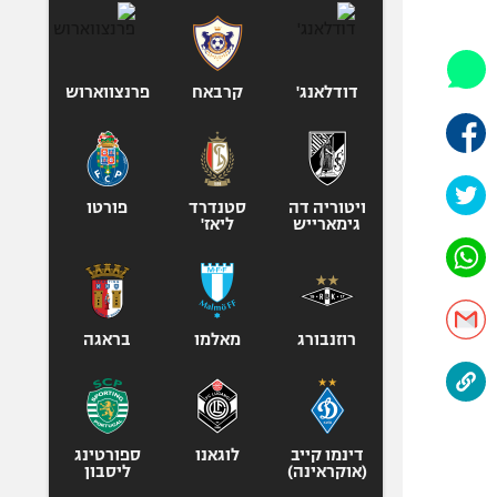
היאבקות WWE
אופניים
ספורט מוטורי
דודלאנג'
קרבאח
פרנצווארוש
כדורמים
פוטבול אמריקאי NFL
בייסבול MLB
ויטוריה דה
סטנדרד
ספורט אתגרי
פורטו
גימארייש
ליאז'
ואקסטרים
אומנויות לחימה
גיימינג E-Sports
רוזנבורג
מאלמו
בראגה
דינמו קייב
לוגאנו
ספורטינג
(אוקראינה)
ליסבון