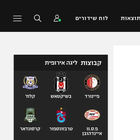
וצאות
לוח שידורים
כדורסל עולמי
ענפים נוספים
קבוצות
ליגה אירופית
NBA
טניס
יורוליג
כדוריד
יורוקאפ
כדורעף
שחייה
פיינורד
בשיקטאש
קלוז'
ג'ודו
אגרוף
ספורט אולימפי
פ.ס.וו
טרבזונספור
קרסונדאר
UFC
איינדהובן