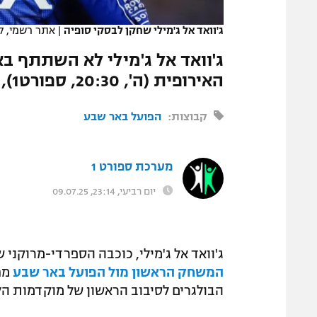
המגזין
ג'וואד אל ג'מילי שחקן לבסקי סופיה
|
אתר רשמי, ל
ג'וואד אל ג'מילי לא השתתף ב
האירופית (ה', 20:30, ספורט1), לאחר שככל הנראה סוכמה מכירתו
קבוצות:
הפועל באר שבע
מערכת ספורט 1
יום רביעי, 23:14, 09.07.25
ג'וואד אל ג'מילי, כוכבה הספרדי-מרוקנ
המשחק הראשון מול הפועל באר שבע
הבולגרים לסיבוב הראשון של מוקדמות הל