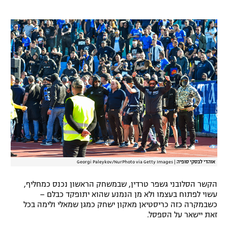
רשיון להקרנה פומבית לבית עסק
הצטרפות לחבילת הערוצים
לוח דרושים – ג'ובנט
תגיות
המגזין
אוהדי לבסקי סופיה
|
Georgi Paleykov/NurPhoto via Getty Images
הקשר הסלובני גשפר טרדין, שבמשחק הראשון נכנס כמחליף,
עשוי לפתוח בעצמו ולא מן הנמנע שהוא יתופקד כבלם –
כשבמקרה כזה כריסטיאן מאקון ישחק כמגן שמאלי ולימה בכל
זאת יישאר על הספסל.