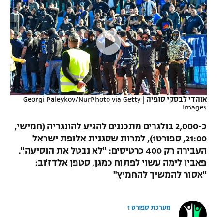
כדורסל נשים
נבחרת ישראל
יורוליג
ליגה ספרדית
טניס
VOD
מכבי תל אביב
מכבי חיפה
יורוקאפ
ליגה איטלקית
כדוריד
הפועל חולון
בית"ר ירושלים
רץ ברשת
ליגה צרפתית
כדורעף
הפועל ירושלים
מכבי תל אביב
ליגה הולנדית
שחייה
תוצאות
אוהדי לבסקי סופיה
|
Georgi Paleykov/NurPhoto via Getty
דני אבדיה
הפועל תל אביב
Images
ליגה טורקית
ג'ודו
כ-2,000 בולגרים מתכננים להגיע להונגריה (חמישי,
הפועל חיפה
לוח שידורים
21:00, ספורט1), למרות שסגנית אלופת ישראל
ליגה סינית
אגרוף
העבירה רק 400 כרטיסים: "לא נבטל את הנסיעה".
הפועל באר שבע
ליגה ברזילאית
פאביו לימה עשוי לפתוח כמגן, סטפן אלדז'וב:
ברחבה
ספורט אולימפי
"אסור להמשיך להחמיץ"
מכבי נתניה
ליגות נוספות
UFC
"מעל הליגה" – פודקאסט
בני יהודה
מערכת ספורט 1
היאבקות WWE