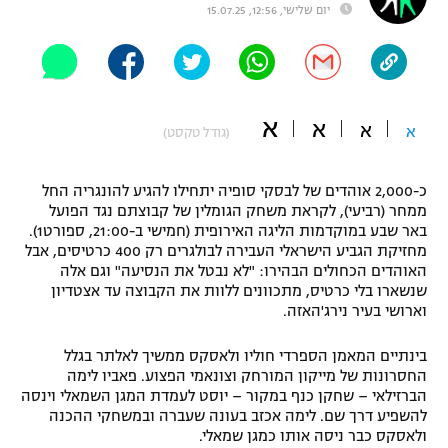
יום שלישי, 12:56, 15.07.25
"מחצית בשכונה" – פודקאסט
אופניים
ספורט מוטורי
משתתפים וזוכים בפרסים
א
א
א
א
(גודל טקסט)
כדורמים
תקנון משתתפים וזוכים בפרסים
טניס
פוטבול אמריקאי NFL
כ-2,000 אוהדים של לבסקי סופיה יתחילו להגיע להונגריה החל
תקנון עבור פעילות אלקטרה
ממחר (רביעי), לקראת משחק הגומלין של קבוצתם נגד הפועל
גיימינג E-Sports
באר שבע במוקדמות הליגה האירופית (חמישי ב-21:00, ספורט1).
בייסבול MLB
תקנון עבור פעילות ספורט 1 – "מרלן"
מחזיקת הגביע הישראלי העבירה לבולגרים רק 400 כרטיסים, אבל
האוהדים הכחולים הבהירו: "לא נבטל את הנסיעה" וגם אלה
ספורט אתגרי ואקסטרים
שנשארו בלי כרטיס, מתכוונים ללוות את הקבוצה עד אצטדיון
תנאי שימוש
וארושי בעיר נירג'האזה.
אומנויות לחימה
בינתיים המאמן הספרדי חוליו ולאסקס ממשיך לאלתר בגלל
מדיניות פרטיות
החסרונות של מייקון המורחק וצונאמי הפצוע. פאביו לימה
גיימינג E-Sports
הברזילאי – שחקן כנף במקור – יוסט לעמדת המגן השמאלי וינסה
להשפיע דרך שם. לימה אכזב בעונה שעברה ובמשחקי ההכנה
תקנון פעילות ספורט 1
ולאסקס כבר ניסה אותו כמגן שמאלי.