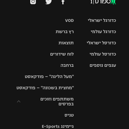
כדורגל ישראלי
VOD
כדורגל עולמי
רץ ברשת
ליגת העל
כדורסל ישראלי
תוצאות
ליגת
ליגה לאומית
האלופות
כדורסל עולמי
לוח שידורים
ליגת ווינר
סל
גביע הטוטו
ענפים נוספים
ברחבה
ליגה
NBA
אירופית
"מעל הליגה" – פודקאסט
ליגה לאומית
ליגיונרים
טניס
יורוליג
ליגה אנגלית
"מחצית בשכונה" – פודקאסט
כדורסל נשים
גביע המדינה
כדוריד
יורוקאפ
ליגה גרמנית
משתתפים וזוכים
בפרסים
מכבי תל
נבחרת
כדורעף
אביב
ישראל
ליגה
טניס
ספרדית
תקנון משתתפים
שחייה
הפועל חולון
מכבי חיפה
וזוכים בפרסים
גיימינג E-Sports