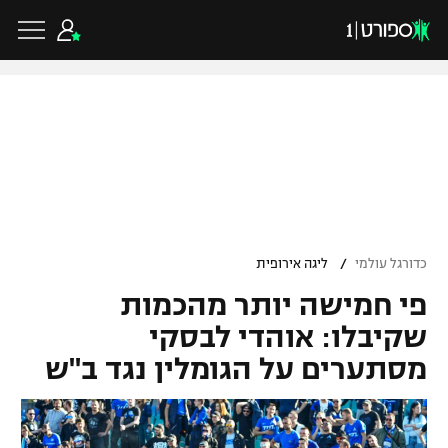
כדורגל ישראלי
ליגת העל
כדורגל עולמי
/
כדורגל עולמי
ליגה אירופית
ליגה לאומית
פי חמישה יותר מהכמות
ליגת האלופות
כדורסל ישראלי
גביע הטוטו
שקיבלו: אוהדי לבסקי
ליגה אירופית
מסתערים על הגומלין נגד ב"ש
ליגת ווינר סל
ליגיונרים
כדורסל עולמי
ליגה אנגלית
ליגה לאומית
גביע המדינה
NBA
ליגה גרמנית
ענפים נוספים