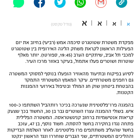
"מחצית בשכונה" – פודקאסט
אופניים
א
א
א
א
(גודל טקסט)
ספורט מוטורי
משתתפים וזוכים בפרסים
מפקדת משטרת שטוטגרט סיכמה אמש (רביעי) בחיוב את יום
כדורמים
תקנון משתתפים וזוכים בפרסים
הפעילות הראשון לקראת משחק הליגה האירופית בין שטוטגרט
טניס
למכבי תל אביב, שיתקיים הערב (19:45, ספורט1). יותר מאלף
פוטבול אמריקאי NFL
שוטרות ושוטרים פעלו אתמול, בעיקר באזור מרכז העיר.
תקנון עבור פעילות אלקטרה
גיימינג E-Sports
בייסבול MLB
לסיוע בפיקוח ובתיעוד מהאוויר הופעלו בנוסף למסוקי המשטרה
תקנון עבור פעילות ספורט 1 – "מרלן"
גם רחפנים משטרתיים. עיקר המאמץ המשטרתי התמקד
בהבטחת ביטחון שוק חג המולד ובטיפול באירועי ההפגנות
ספורט אתגרי ואקסטרים
הקטנות.
תנאי שימוש
אומנויות לחימה
בהפגנה פרו־פלסטינית שנערכה בכיכר רותהביל השתתפו כ-100
איש. בשולי ההפגנה עצרו השוטרים גבר בן 30, החשוד בכך שצעק
מדיניות פרטיות
קריאות אנטישמיות ברחוב קניגשטראסה. המשטרה הפלילית
גיימינג E-Sports
פתחה נגדו בחקירה בחשד להסתה. חשוד נוסף, בן 47, עוכב
בחשד שהעליב משתתפים פרו פלסטינים. לאחר השלמת הבדיקות
תקנון פעילות ספורט 1
וההליכים המשטרתיים, שני הגברים שוחררו ונגד הראשון ינקטו