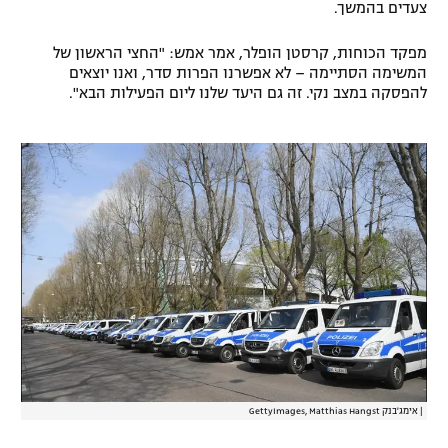
צעדים בהמשך.
רשיון להקרנה פומבית לבית עסק
מפקד הכוחות, קרסטן הופלר, אמר אמש: "החצי הראשון של
הצטרפות לחבילת הערוצים
המשימה הסתיימה – לא אפשרנו הפרות סדר, ואנו יוצאים
להפסקה במצב נקי. זה גם היעד שלנו ליום הפעילות הבא".
לוח דרושים – ג'ובנט
תגיות
המגזין
|
אימג'בנק GettyImages, Matthias Hangst