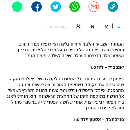
"מחצית בשכונה" – פודקאסט
אופניים
א
א
ספורט מוטורי
א
א
משתתפים וזוכים בפרסים
(גודל טקסט)
כדורמים
המחזור השביעי והלפני אחרון בליגה האירופית נערך הערב
תקנון משתתפים וזוכים בפרסים
טניס
(חמישי) ולצד ניצחונה של פרייבורג על מכבי תל אביב, גם ליון
פוטבול אמריקאי NFL
ואסטון וילה הבטיחו העפלה ישירה לשלב שמינית הגמר.
תקנון עבור פעילות אלקטרה
גיימינג E-Sports
יאנג בויז – ליון 1:0
בייסבול MLB
תקנון עבור פעילות ספורט 1 – "מרלן"
ניצחון שביעי ברציפות בכל המסגרות לקבוצה של פאולו פונסקה,
ספורט אתגרי ואקסטרים
שהבטיחה את מקומה בשמינית הגמר ורוצה לעשות את זה
תנאי שימוש
מהפסגה. איינזלי מייטלנד-ניילס ניצל טעות בהגנה והפציץ בשמאל
אומנויות לחימה
אל הרשת בתוספת הזמן של המחצית הראשונה. הוא הנחיל ליאנג
בויז הפסד רביעי רצוף, אחרי שלושה הפסדי ליגה במשבר שהחל
מדיניות פרטיות
עוד לפני פגרת החורף.
גיימינג E-Sports
פנרבחצ'ה – אסטון וילה 1:0
תקנון פעילות ספורט 1