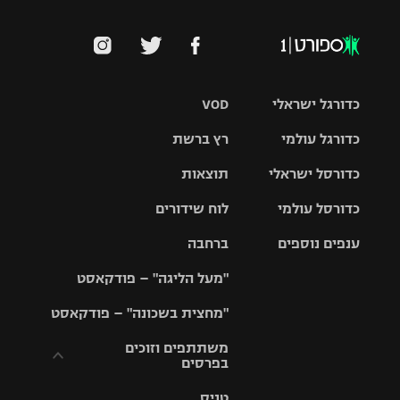
כדורגל ישראלי
VOD
כדורגל עולמי
רץ ברשת
ליגת העל
כדורסל ישראלי
תוצאות
ליגת
ליגה לאומית
האלופות
כדורסל עולמי
לוח שידורים
ליגת ווינר
סל
גביע הטוטו
ענפים נוספים
ברחבה
ליגה
NBA
אירופית
"מעל הליגה" – פודקאסט
ליגה לאומית
ליגיונרים
טניס
יורוליג
ליגה אנגלית
"מחצית בשכונה" – פודקאסט
כדורסל נשים
גביע המדינה
כדוריד
יורוקאפ
ליגה גרמנית
משתתפים וזוכים
בפרסים
מכבי תל
נבחרת
כדורעף
אביב
ישראל
ליגה
טניס