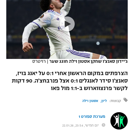
כדורסל נשים
נבחרת ישראל
יורוליג
ליגה ספרדית
טניס
VOD
מכבי תל אביב
מכבי חיפה
יורוקאפ
ליגה איטלקית
כדוריד
הפועל חולון
בית"ר ירושלים
רץ ברשת
ליגה צרפתית
כדורעף
הפועל ירושלים
מכבי תל אביב
ליגה הולנדית
שחייה
תוצאות
ג'יידון סאנצ'ו שחקן אסטון וילה חוגג שער
|
רויטרס
דני אבדיה
הפועל תל אביב
ליגה טורקית
הצרפתים במקום הראשון אחרי 0:1 על יאנג בויז,
ג'ודו
הפועל חיפה
סאנצ'ו סידר לאנגלים 0:1 אצל פנרבחצ'ה. 90 דקות
לוח שידורים
ליגה סינית
לקשר פרנצווארוש ב-1:1 מול פאו
אגרוף
הפועל באר שבע
ליגה ברזילאית
ברחבה
קבוצות:
ליון
אסטון וילה
ספורט אולימפי
מכבי נתניה
ליגות נוספות
מערכת ספורט 1
UFC
"מעל הליגה" – פודקאסט
בני יהודה
יום חמישי, 23:54, 22.01.26
היאבקות WWE