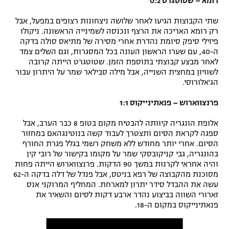
רומא – שטוטגרט 0:2
שתי הקבוצות הגיעו לאחר שלושה ניצחונות רצופים במפעל, אבל
רק רומא האריכה את הרצף ונכנסה לשמינייה הראשונה. ניקולו
פיזילי סיפק סיומת נהדרת אחרי מסירה של מתיאס סולה בדקה
ה-40, עם שערו הראשון העונה בכל המסגרות, וגם השלים צמד
לאחר מבצע קבוצתי בתוספת הזמן. שטוטגרט הייתה קרובה
לשוויון במחצית השנייה, אבל מילה סבילאר שמר על היתרון עבור
הג'אלורוסי.
פרנצווארוש – פנאתינייקוס 1:1
אלופת הונגריה קיוותה להבטיח מקום בטופ 8 כבר הערב, אבל
ספגה לקראת הסיום ותצטרך לעבוד קשה בנוטינגהאם במחזור
הסיום. אחרי יותר מחודש ללא משחק רשמי בגלל פגרת החורף
בהונגריה, גבי קניקובסקי שמר על מקומו בקישור של רובי קין
והיה אחראי לקרנות במשך 90 הדקות. פרנצווארוש הייתה פחות
מסוכנת מהקבוצה של רפא בניטס, אבל פנדל של דלה בדקה ה-62
עשה את ההבדל סידר יתרון למארחת. המחליף המרוקני אנס
זארורי השווה בביצוע נהדר ארבע דקות לסיום והשאיר את
פנאתינייקוס במקום ה-18.