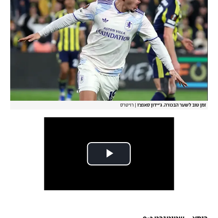
זמן טוב לשער הבכורה. ג'יידון סאנצ'ו
|
רויטרס