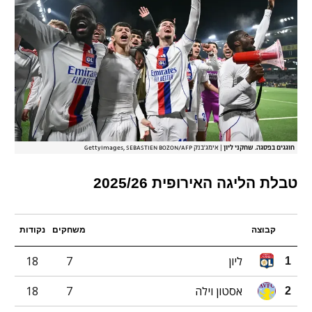
חוגגים בפסגה. שחקני ליון
|
אימג'בנק GettyImages, SEBASTIEN BOZON/AFP
טבלת הליגה האירופית 2025/26
קבוצה
משחקים
נקודות
ליון
7
18
1
אסטון וילה
7
18
2