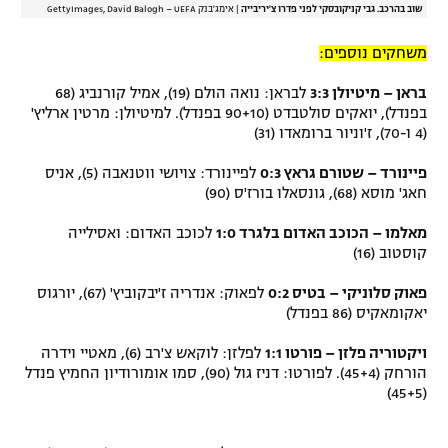
שוב בהרכב. גבי קניקובסקי לפני פדרו צ'יריבייה
|
אימג'בנק GettyImages, David Balogh – UEFA
משחקים נוספים:
בראן – מיטיולן 3:3
לבראן: נואה הולם (19), אמיל קורנביג (68
בפנדל), יואקים סולטבדט (90+10 בפנדל). למיטיולן: מרטין ארליץ'
(4 ו-70), ז'וניור ברומאדו (31)
פיינורד – שטורם גראץ 0:3
לפיינורד: צויושי ווטנאבה (5), אניס
חאג' מוסא (68), גונסאלו בורז'ס (90)
מאלמו – הכוכב האדום בלגרד 1:0
לכוכב האדום: ואסילייה
קוסטוב (16)
פאוק סלוניקי – בטיס 0:2
לפאוק: אנדריה ז'יבקוביץ' (67), יורגוס
יאקומאקיס (86 בפנדל)
ויקטוריה פלזן – פורטו 1:1
לפלזן: לוקאש צ'רב (6), מאטיי וידרה
הורחק (45+4). לפורטו: דניז גול (90), סמו אומורודיון החמיץ פנדל
(45+5)