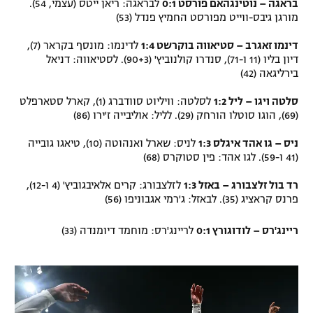
בראגה – נוטינגהאם פורסט 0:1
לבראגה: ריאן ייטס (עצמי, 54).
מורגן גיבס-ווייט מפורסט החמיץ פנדל (53)
דינמו זאגרב – סטיאווה בוקרשט 1:4
לדינמו: מונסף בקראר (7),
דיון בליו (11 ו-71), סנדרו קולנוביץ' (90+3). לסטיאווה: דניאל
בירליגאה (42)
סלטה ויגו – ליל 1:2
לסלטה: וויליוט סוודברג (1), קארל סטארפלט
(69), הוגו סוטלו הורחק (29). לליל: אוליבייה ז'ירו (86)
ניס – גו אהד איגלס 1:3
לניס: שארל ואנהוטה (10), טיאגו גובייה
(41 ו-59). לגו אהד: פין סטוקרס (68)
רד בול זלצבורג – באזל 1:3
לזלצבורג: קרים אלאיבגוביץ' (4 ו-12),
פרנס קראציג (35). לבאזל: ג'רמי אגבוניפו (56)
ריינג'רס – לודוגורץ 0:1
לריינג'רס: מוחמד דיומנדה (33)