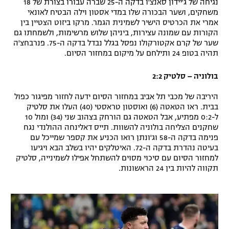
נגיחה של ג'יידון סאנצ'ו בדקה ה-25 שברה עבורו בצורת של 18
משחקים, ושער הבכורה שלו במדי אסטון וילה הבטיח לאונאי
רשיון להקרנה פומבית לבית עסק
אמרי את הכרטיס הישיר לשמינית הגמר. מרקו ביזוט הצטיין בין
הקורות עם שמונה עצירות, ביניהן שלוש מרשימות, ולשמחתו גם
הצטרפות לחבילת הערוצים
שער של קרם אקטורקולו נפסל בגלל נבדל בדקה ה-75. פנרבחצ'ה
תהיה בטופ 24 ותילחם על מיקום במחזור הסיום.
לוח דרושים – ג'ובנט
בולוניה – סלטיק 2:2
תגיות
היריבה של מכבי תל אביב במחזור הסיום ידעה לחזור מפיגור כפול
בבית. ראו הטאטה (6) ואוסטון טראסטי (40) העלו את סלטיק
המגזין
ל-0:2 מפתיע, אבל הטאטה גם הורחק בצהוב שני (34) ומול 10
שחקנים הצליחה בולוניה להשוות. תייס דאלינחה ההולנדי נגח
פנימה בדקה ה-58 וג'ונתן רואו הכניע את קספר שמייכל עם
בעיטה נהדרת בדקה ה-72. האיטלקים יהיו בשלב הבא ויגיעו
למחזור הסיום עם סיכוי מסוים להשתחל אפילו לשמינייה, סלטיק
תקווה להיות בין 24 הראשונות.