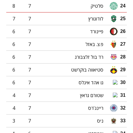
סלטיק
7
8
24
לודוגורץ
7
7
25
פיינורד
7
6
26
פ.צ. באזל
7
6
27
רד בול זלצבורג
7
6
28
סטיאווה בוקרשט
7
6
29
גו אהד איגלס
7
6
30
שטורם גראץ
7
4
31
ריינג'רס
7
4
32
ניס
7
3
33