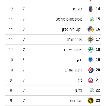
בולוניה
7
12
14
נוטינגהאם פורסט
7
11
15
ויקטוריה פלזן
7
11
16
פנרבחצ'ה
7
11
17
פנאתינייקוס
7
11
18
גנק
6
10
19
דינמו זאגרב
7
10
20
ליל
7
9
21
בראן
7
9
22
יאנג בויז
7
9
23