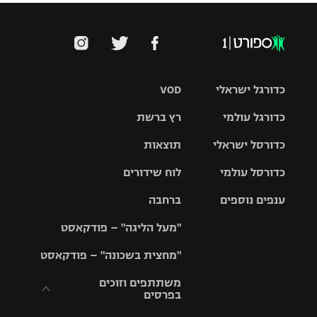
כדורגל ישראלי
VOD
כדורגל עולמי
רץ ברשת
ליגת העל
כדורסל ישראלי
תוצאות
ליגת
ליגה לאומית
האלופות
כדורסל עולמי
לוח שידורים
ליגת ווינר
סל
גביע הטוטו
ענפים נוספים
ברחבה
ליגה
NBA
אירופית
"מעל הליגה" – פודקאסט
ליגה לאומית
ליגיונרים
טניס
יורוליג
ליגה אנגלית
"מחצית בשכונה" – פודקאסט
כדורסל נשים
גביע המדינה
כדוריד
יורוקאפ
ליגה גרמנית
משתתפים וזוכים
בפרסים
מכבי תל
נבחרת
כדורעף
אביב
ישראל
ליגה