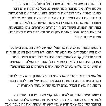
הזדמנות חדשה ואני מקווה שזו תחילתו של עידן חדש עבור
אסטון וילה. אני מרוצה ממה שעשינו, אבל לא לוקח שום דבר
כמובן מאליו. צריך לכבד את היריבים, להגיע תמיד עם המנטליות
הנכונה. אם נהיה במיטבנו, נהיה קרובים לנצח. ואם לא, אז לא.
נשארנו ממוקדים גם אחרי רצף ששת המשחקים ללא ניצחון
בפתיחת העונה. השחקנים היו בוגרים ואחראים, גילו מקצוענות
וחיו את הרגע. עכשיו אנחנו כאן בגמר והעפלנו לליגת האלופות.
עשינו את זה יחד".
הקפטן מקגין נשאל על גמר הפלייאוף של ליגת המשנה ב-2019:
"אם היינו מפסידים את המשחק ההוא, לא היינו כאן היום. זה היה
מסע מדהים, קשה להאמין שזה היה רק לפני שבע שנים. מחר
בערב, יהיה נהדר לראות כאן את כל האוהדים האלה – האנשים
שהגיעו בימי שלישי בערב לראות אותנו משחקים בצ'מפיונשיפ".
על אמי מרטינס אמר: "מאז שאמי הגיע למועדון, הוא שייך לרמה
הגבוה ביותר. הוא התפתח כאן, זכה במונדיאל ועזר לבנות הגנה
חזקה. זה עושה הבדל עצום לדעת שהוא עומד מאחורינו".
השוער עצמו התייחס לאיום ההתקפי של פרייבורג: "אני רגיל
למשחק הפיזי, ואוהב את זה. אני מכיר את האיום שלהם ואשלוט
ברחבה שלי כמו שאני יודע שעליי לעשות. עשיתי את זה בעבר, אבל