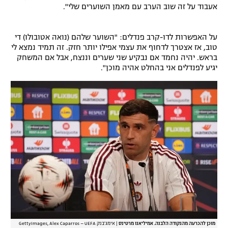
אעבוד על זה שוב הערב עם מאמן השוערים שלי".
על האפשרות לדו-קרב פנדלים: "השוער שלהם (נואה אטובולו) די
טוב, אז אצטרך לדחוף את עצמי אפילו יותר חזק. זה תמיד נמצא לי
בראש. יהיה נחמד אם נבקיע שני שערים וננצח, אבל אם המשחק
יגיע לפנדלים אני בהחלט אהיה מוכן".
מוכן להכרעה מהנקודה הלבנה. אמיליאנו מרטינס
|
אימג'בנק GettyImages, Alex Caparros – UEFA