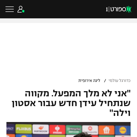
כדורגל ישראלי
ליגת העל
כדורגל עולמי
/
כדורגל עולמי
ליגה אירופית
ליגה לאומית
"אני לא מלך המפעל. מקווה
ליגת האלופות
כדורסל ישראלי
גביע הטוטו
שנתחיל עידן חדש עבור אסטון
ליגה אירופית
וילה"
ליגת ווינר סל
ליגיונרים
כדורסל עולמי
ליגה אנגלית
ליגה לאומית
גביע המדינה
NBA
ליגה גרמנית
ענפים נוספים