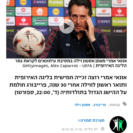
כדורסל נשים
נבחרת ישראל
יורוליג
ליגה ספרדית
טניס
VOD
מכבי תל אביב
מכבי חיפה
יורוקאפ
ליגה איטלקית
כדוריד
הפועל חולון
בית"ר ירושלים
רץ ברשת
ליגה צרפתית
כדורעף
הפועל ירושלים
מכבי תל אביב
ליגה הולנדית
שחייה
תוצאות
אונאי אמרי מאמן אסטון וילה במסיבת עיתונאים לקראת גמר
דני אבדיה
הפועל תל אביב
הליגה האירופית
|
GettyImages, Alex Caparros - UEFA
ליגה טורקית
ג'ודו
אונאי אמרי רוצה זכייה חמישית בליגה האירופית
הפועל חיפה
לוח שידורים
ותואר ראשון לווילה אחרי 30 שנה, פרייבורג חולמת
ליגה סינית
אגרוף
על ההישג הגדול בתולדותיה (ד', 22:00, ספורט1)
הפועל באר שבע
ליגה ברזילאית
ברחבה
ספורט אולימפי
קבוצות:
פרייבורג
אסטון וילה
מכבי נתניה
ליגות נוספות
UFC
"מעל הליגה" – פודקאסט
מערכת ספורט 1
בני יהודה
יום שלישי, 17:36, 19.05.26
היאבקות WWE