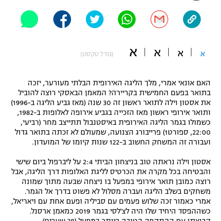
"מחצית בשכונה" – פודקאסט
אופניים
ספורט מוטורי
משתתפים וזוכים בפרסים
א
א
א
א
(גודל טקסט)
כדורמים
תקנון משתתפים וזוכים בפרסים
טניס
האם אונאי אמרי, מלך הליגה האירופית הבלתי מעורער, יזכה
פוטבול אמריקאי NFL
בתואר בפעם החמישית בקריירה? המאמן הבאסקי רוצה להוביל
תקנון עבור פעילות אלקטרה
את אסטון וילה לתואר ראשון זה 30 שנה (מאז גביע הליגה ב-1996)
ותואר אירופי ראשון מאז הזכייה בגביע אירופה לאלופות ב-1982,
גיימינג E-Sports
בייסבול MLB
כשמולו בגמר הליגה האירופית באיסטנבול תתייצב מחר (רביעי,
תקנון עבור פעילות ספורט 1 – "מרלן"
22:00, ספורט1) פרייבורג הצנועה, שמעולם לא זכתה בתואר גדול
ספורט אתגרי ואקסטרים
ועבורה זה המשחק החשוב ב-122 שנות קיומו של המועדון.
תנאי שימוש
אסטון וילה נראתה טוב בניצחון הביתי 2:4 על ליברפול ביום שישי
אומנויות לחימה
והבטיחה בכל מקרה את הכרטיס לליגת האלופות דרך הליגה, אבל
מדיניות פרטיות
רוצה כמובן תואר אירופי במפעל בו ניצחה שבעה מתוך שמונה
גיימינג E-Sports
משחקים בשלב הליגה ועברה מסלול לא פשוט בדרך אל הגמר.
אמרי כאמור זכה שלוש פעמים עם סביליה ופעם אחת עם ויאריאל,
תקנון פעילות ספורט 1
כשההפסד היחיד שלו היה לצ'לסי בגמר 2019 כמאמן ארסנל.