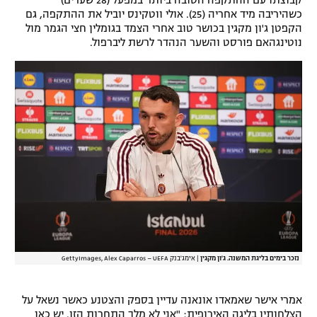
קבוצתו עם ההתקפה הטובה ביותר במפעל (28 שערים)
כשהיריבה מיד אחריה (25). אולי ווטקינס יוביל את ההתקפה, גם
רשיון להקרנה פומבית לבית עסק
הקפטן ג'ון מקגין בכושר טוב אחרי הצמד בגומלין חצי הגמר מול
נוטינגהאם פורסט והשער הנהדר לרשת ליברפול.
הצטרפות לחבילת הערוצים
לוח דרושים – ג'ובנט
תגיות
המגזין
נזכר בימים בליגת המשנה. ג'ון מקגין
|
אימג'בנק GettyImages, Alex Caparros – UEFA
אמרי אישר שאמאדו אונאנה עדיין בספק והצטנע כאשר נשאל על
הצלחותיו בליגה האירופית: "אני לא מלך התחרות הזו. יש כאן