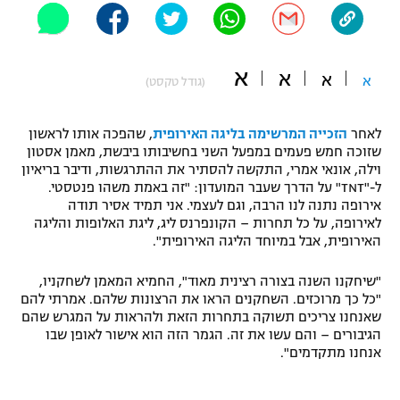
"מחצית בשכונה" – פודקאסט
אופניים
א
א
א
ספורט מוטורי
א
משתתפים וזוכים בפרסים
(גודל טקסט)
כדורמים
לאחר
הזכייה המרשימה בליגה האירופית
, שהפכה אותו לראשון
תקנון משתתפים וזוכים בפרסים
טניס
שזוכה חמש פעמים במפעל השני בחשיבותו ביבשת, מאמן אסטון
פוטבול אמריקאי NFL
וילה, אונאי אמרי, התקשה להסתיר את ההתרגשות, ודיבר בריאיון
תקנון עבור פעילות אלקטרה
ל-"TNT" על הדרך שעבר המועדון: "זה באמת משהו פנטסטי.
גיימינג E-Sports
אירופה נתנה לנו הרבה, וגם לעצמי. אני תמיד אסיר תודה
בייסבול MLB
תקנון עבור פעילות ספורט 1 – "מרלן"
לאירופה, על כל תחרות – הקונפרנס ליג, ליגת האלופות והליגה
האירופית, אבל במיוחד הליגה האירופית".
ספורט אתגרי ואקסטרים
תנאי שימוש
"שיחקנו השנה בצורה רצינית מאוד", החמיא המאמן לשחקניו,
אומנויות לחימה
"כל כך מרוכזים. השחקנים הראו את הרצונות שלהם. אמרתי להם
שאנחנו צריכים תשוקה בתחרות הזאת ולהראות על המגרש שהם
מדיניות פרטיות
הגיבורים – והם עשו את זה. הגמר הזה הוא אישור לאופן שבו
גיימינג E-Sports
אנחנו מתקדמים".
תקנון פעילות ספורט 1