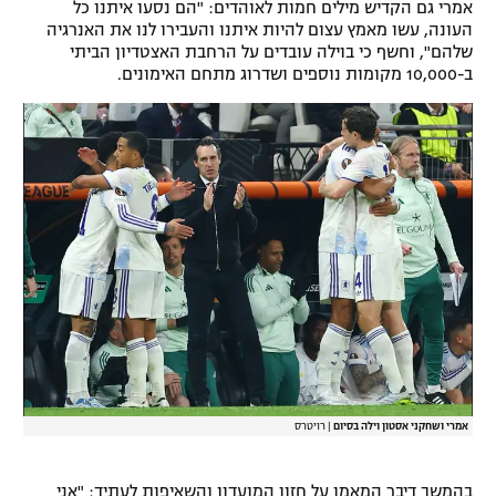
אמרי גם הקדיש מילים חמות לאוהדים: "הם נסעו איתנו כל
רשיון להקרנה פומבית לבית עסק
העונה, עשו מאמץ עצום להיות איתנו והעבירו לנו את האנרגיה
שלהם", וחשף כי בוילה עובדים על הרחבת האצטדיון הביתי
ב-10,000 מקומות נוספים ושדרוג מתחם האימונים.
הצטרפות לחבילת הערוצים
לוח דרושים – ג'ובנט
תגיות
המגזין
אמרי ושחקני אסטון וילה בסיום
|
רויטרס
בהמשך דיבר המאמן על חזון המועדון והשאיפות לעתיד: "אני