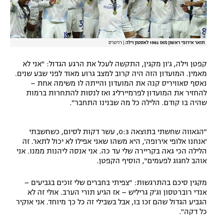
תואר אירופי ראשון מאז 1982 לאסטון וילה
|
רויטרס
קפטן וילה, ג'ון מקגין, התקשה לעכל את הרגע הגדול: "אני לא
מאמין. המועדון הזה היה קרוב למצב גרוע מאוד לפני שבע שנים.
נאסף סאוויריס קנה את המועדון והייתה לו משימה אחת –
להחזיר את המועדון לפרמיירליג ואז לנסות להתחרות ברמות
שהיה בו קודם. הלילה כל מה שבנינו התחבר".
"הגאווה שחשתי בתוצאה 0:3, עשר דקות לסיום, כשחשבתי
'אנחנו אלופי אירופה', היא משהו שאני אפילו לא יכול לתאר. זה
הלילה הכי גאה בקריירה שלי עד כה. אני אנסה ליהנות ממנו. אני
אוהב לחגוג לפעמים", הוסיף הקפטן.
מקגין סיכם בהתרגשות: "צפיתי בחברים שלי זוכים בגביעים –
אנדי רוברטסון וג'ק גריליש – אז הגיע תורי הערב. אולי זה לא
הגביע הגדול שהם זכו בו, אבל בשבילי זה כל כך מיוחד. אני אוקיר
כל דקה".