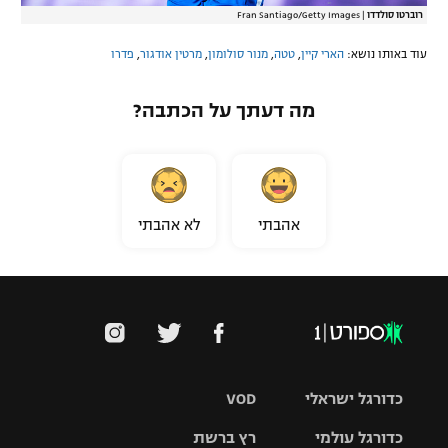
רוברטו סולדדו
|
Fran Santiago/Getty Images
עוד באותו נושא:
הארי קיין
,
טטה
,
מנור סולומון
,
מרטין אודגור
,
פדרו
מה דעתך על הכתבה?
אהבתי
לא אהבתי
כדורגל ישראלי
VOD
כדורגל עולמי
רץ ברשת