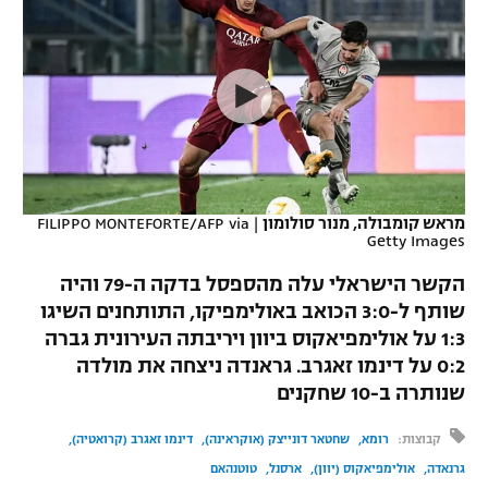
כדורסל נשים
נבחרת ישראל
יורוליג
ליגה ספרדית
טניס
VOD
מכבי תל אביב
מכבי חיפה
יורוקאפ
ליגה איטלקית
כדוריד
הפועל חולון
בית"ר ירושלים
רץ ברשת
ליגה צרפתית
כדורעף
הפועל ירושלים
מכבי תל אביב
ליגה הולנדית
שחייה
תוצאות
מראש קומבולה, מנור סולומון
|
FILIPPO MONTEFORTE/AFP via
דני אבדיה
הפועל תל אביב
Getty Images
ליגה טורקית
ג'ודו
הקשר הישראלי עלה מהספסל בדקה ה-79 והיה
הפועל חיפה
לוח שידורים
שותף ל-3:0 הכואב באולימפיקו, התותחנים השיגו
ליגה סינית
אגרוף
1:3 על אולימפיאקוס ביוון ויריבתה העירונית גברה
הפועל באר שבע
ליגה ברזילאית
0:2 על דינמו זאגרב. גראנדה ניצחה את מולדה
ברחבה
ספורט אולימפי
שנותרה ב-10 שחקנים
מכבי נתניה
ליגות נוספות
UFC
קבוצות:
רומא
שחטאר דונייצק (אוקראינה)
דינמו זאגרב (קרואטיה)
"מעל הליגה" – פודקאסט
בני יהודה
גרנאדה
אולימפיאקוס (יוון)
ארסנל
טוטנהאם
היאבקות WWE