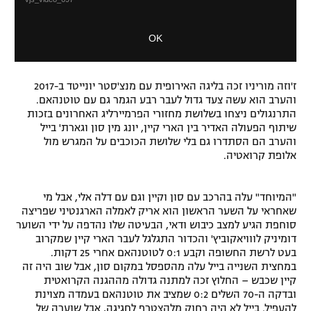
a
o
m
d
OK
o
a
d
l
a
D
l
i
ז'וזה מוריניו זכה בליגה האירופית עם מנצ'סטר יונייטד ב-2017
w
והערב הוא עשה צעד גדול לעבר רבע הגמר גם עם טוטנהאם.
a
i
התרנגולים ניצחו בשלושת מחזורי הפרמיירליג האחרונים בזכות
l
n
שיתוף הפעולה האדיר בין הארי קיין, יונג מין סון וגארת' בייל
o
d
והערב הם הסתדרו גם בלי שלושת הכוכבים על המגרש מול
g
o
אלופת קרואטיה.
w
.
"המיוחד" עלה בהרכב עם סון וקיין וגם עם דלה אלי, אבל מי
שאחראי על השער הראשון הוא אריק לאמלה הארגנטיני שפריצה
סוחפת הגיע למצב כיבוש ודאי, הבעיטה שלו נהדפה על ידי השוער
דומיניק לווויאקוביץ' והכדור התגלגל לעבר הארי קיין שמקרוב
בעט לרשת החשופה וקבע 0:1 לטוטנהאם אחרי 25 דקות.
במחצית השנייה בייל עלה מהספסל במקום סון, אבל שוב היה זה
קיין שכבש – החלוץ זכה למתנה גדולה מההגנה הקרואטית
ובדקה ה-70 השלים 0:2 שמציב את טוטנהאם בעמדה מצוינת
להעפיל. בייל לא היה רחוק מלהצטרף לחגיגה, אבל שוערה של