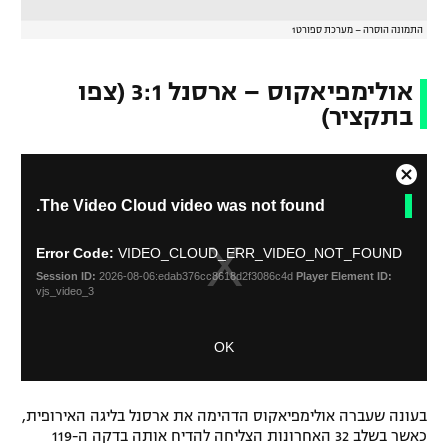
התמונה הוסרה – מערכת ספורט1
אולימפיאקוס – ארסנל 3:1 (צפו
בתקציר)
C
T
The Video Cloud video was not found.
l
h
o
i
s
s
Error Code:
VIDEO_CLOUD_ERR_VIDEO_NOT_FOUND
i
e
Session ID:
2026-08-06:edab376cc8618d2f3086c4d
Player Element ID:
s
M
vjs_video_3
a
o
m
d
OK
o
a
d
l
a
D
l
i
בעונה שעברה אולימפיאקוס הדהימה את ארסנל בליגה האירופית,
w
כאשר בשלב 32 האחרונות הצליחה להדיח אותה בדקה ה-119
a