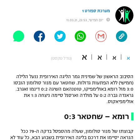
"מחצית בשכונה" – פודקאסט
מערכת ספורט 1
אופניים
יום חמישי, 23:53, 11.03.21
ספורט מוטורי
משתתפים וזוכים בפרסים
כדורמים
תקנון משתתפים וזוכים בפרסים
טניס
א
א
א
פוטבול אמריקאי NFL
א
(גודל טקסט)
תקנון עבור פעילות אלקטרה
גיימינג E-Sports
בייסבול MLB
הסיבוב הראשון של שמינית גמר הליגה האירופית ננעל הלילה
תקנון עבור פעילות ספורט 1 – "מרלן"
(חמישי) ללא הפתעות גדולות. שחטאר עם מנור סולומון הובסו
ספורט אתגרי ואקסטרים
3:0 מול רומא באולימפיקו, טוטנהאם השיגה 0:2 דינמו זאגרב.
תנאי שימוש
גראנדה גברה 0:2 על מולדה וארסנל סיימה ניצחה 1:3 את
אולימפיאקוס.
אומנויות לחימה
מדיניות פרטיות
רומא – שחטאר 0:3
גיימינג E-Sports
קבוצתו של מנור סולומון, שעלה מהספסל בדקה ה-79 ככל
תקנון פעילות ספורט 1
הנראה יסיימו את דרכם בליגה האירופית בשבוע הבא, כל עוד לא