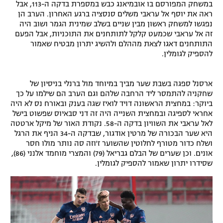
i
במשחק המפורסם בו אובמיאנג כבש במספרת בדקה ה-113, אבל
l
n
ראה את יוסף אל עראבי משלים סנסציה ברגע האחרון. הערב הן
o
d
נפגשו למשחק ראשון מבין שניים בשלב שמינית הגמר ושוב היה
g
o
זה אל עראבי שכמעט קלקל לתותחנים את התוכניות, אבל הפעם
w
התותחנים דאגו לצאת מההלם ולהשיג יתרון מבטיח שאמור
.
להספיק לגומלין.
ארסנל ספגה בשבת שער מביך במיוחד מול ברנלי בניסיון של
שחקניה להתמסר ליד הרחבה שלהם וגם הערב הם שילמו על כך
ביוקר: במחצית הראשונה דויד לואיז שגה בענק ובאורח נס לא היה
אחראי לספיגה ובמחצית השנייה היה זה דני סבאיוס שפשוט בישל
לאל עראבי את השוויון בדקה ה-58. נקודת האור של מיקל ארטטה
היא שער הבכורה של מרטין אודגור, שבדקה ה-34 הניף את הרגל
ושלח כדור מטורף לחלוטין שהשוער ז'וזה סה נותר מולו חסר
אונים. וכן שערים של הבלם גבריאל (79) והמצרי מוחמד אלנני (86),
שסידרו יתרון שאמור להספיק לגומלין.