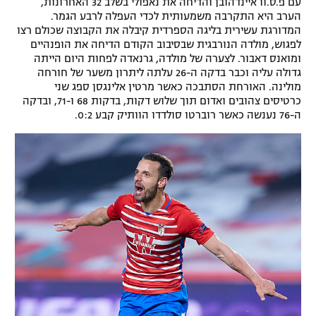
עם פ.ס.וו איינדהובן והדיחה את נאפולי בשלב 32 האחרונות,
הערב היא התקרבה משמעותית לכדי העפלה לרבע הגמר.
המדורגת עשירית בליגה הספרדית קיבלה את הקבוצה שכולם רצו
לפגוש, מולדה הנורבגית שבסיבוב הקודם הדיחה את הופנהיים
ומואנס דאבור. לצערה של מולדה, גרנאדה לפחות היום הייתה
גדולה עליה וכבר בדקה ה-26 עלתה ליתרון משער של חורחה
מולינה. האורחת הסתבכה כאשר מרטין אלינגסן ספג שני
כרטיסים צהובים ואדום תוך שלוש דקות, בדקות 68 ו-71, ובדקה
ה-76 נענשה כאשר רוברטו סולדדו הוותיק קבע 0:2.