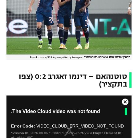
מרטין אודגור חוגג שער בכורה בארסנל
|
Eurokinissie/BSR Agency/Getty Images
טוטנהאם – דינמו זאגרב 0:2 (צפו
בתקציר)
C
T
The Video Cloud video was not found.
l
h
o
i
s
s
Error Code:
VIDEO_CLOUD_ERR_VIDEO_NOT_FOUND
i
e
Session ID:
2026-08-06:c538d21b525e8b2852f7278a
Player Element ID:
s
M
vjs_video_697