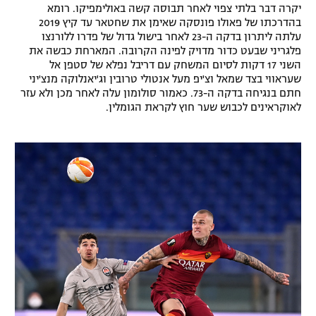
יקרה דבר בלתי צפוי לאחר תבוסה קשה באולימפיקו. רומא
רשיון להקרנה פומבית לבית עסק
בהדרכתו של פאולו פונסקה שאימן את שחטאר עד קיץ 2019
עלתה ליתרון בדקה ה-23 לאחר בישול גדול של פדרו ללורנצו
פלגריני שבעט כדור מדויק לפינה הקרובה. המארחת כבשה את
הצטרפות לחבילת הערוצים
השני 17 דקות לסיום המשחק עם דריבל נפלא של סטפן אל
שעראווי בצד שמאל וצ'יפ מעל אנטולי טרובין וג'יאנלוקה מנצ'יני
לוח דרושים – ג'ובנט
חתם בנגיחה בדקה ה-73. כאמור סולומון עלה לאחר מכן ולא עזר
לאוקראינים לכבוש שער חוץ לקראת הגומלין.
תגיות
המגזין