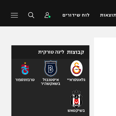
וצאות
לוח שידורים
כדורסל עולמי
ענפים נוספים
קבוצות
ליגה טורקית
NBA
טניס
יורוליג
כדוריד
יורוקאפ
כדורעף
שחייה
גלאטסראיי
איסטנבול
טרבזונספור
בשאקשהיר
ג'ודו
אגרוף
ספורט אולימפי
UFC
בשיקטאש