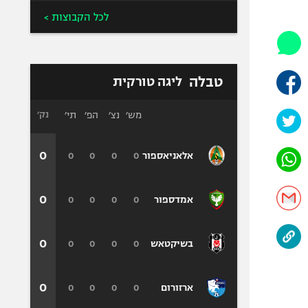
היאבקות WWE
לכל הקבוצות >
אופניים
ספורט מוטורי
כדורמים
טבלה
ליגה טורקית
פוטבול אמריקאי NFL
בייסבול MLB
מש׳
נצ׳
הפ׳
תי׳
נק׳
ספורט אתגרי
ואקסטרים
0
0
0
0
0
אלאניאספור
אומנויות לחימה
גיימינג E-Sports
0
0
0
0
0
אמדספור
0
0
0
0
0
בשיקטאש
0
0
0
0
0
ארזורום