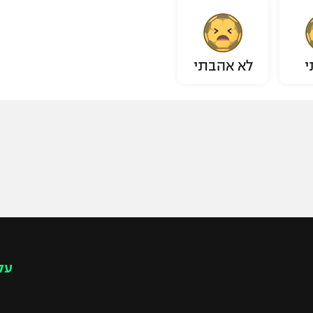
י
לא אהבתי
עק