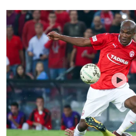
ל אביב
ליגה טורקית
תל אביב
ליגה סינית
חיפה
ליגה ברזילאית
באר שבע
ליגות נוספות
תניה
דה