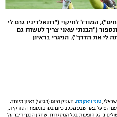
ם"), המודל לחיקוי ("רונאלדיניו גרם לי
נספור ("הבנתי שאני צריך לעשות גם
לי את הדרך"). הניגרי בראיון
שראלי,
טוני וואקמה
, העניק היום (רביעי) ראיון מיוחד.
 עם הפועל באר שבע מככב כיום בטרבונספור הטורקית,
במדיה הוא הבקיע 30 שערים ותרם 27 בישולים ב-92 הופעות בכל המסגרות. שחקן הכנף דיבר על