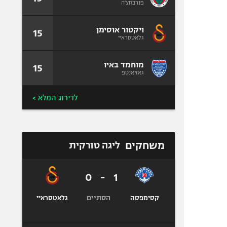
פנרבחצ'ה
ויקטור אוסימן
15
גלאטסראיי
מוחמד באיו
15
גאזיאנטפ
לדירוג המלא >
משחקים
ליגה טורקית
0
-
1
הסתיים
קסימפסה
גלאטסראיי