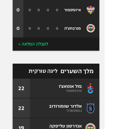
0
0
0
0
0
איופספור
0
0
0
0
0
פנרבחצ'ה
לטבלה המלאה >
מלך השערים
ליגה טורקית
פול אונואצ'ו
22
טרבזונספור
אלדור שומורודוב
22
בשאקשהיר
אנדרסון טליסקה
19