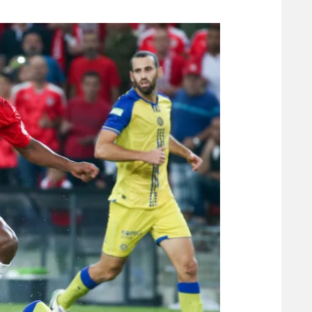
משתתפים וזוכים בפרסים
מכבי ת
הפועל 
תקנון משתתפים וזוכים בפרסים
הפועל 
תקנון עבור פעילות אלקטרה
הפועל 
תקנון עבור פעילות ספורט 1 – "מרלן"
מכבי נ
טניס
בני יהו
גיימינג E-Sports
תנאי שימוש
מדיניות פרטיות
תקנון פעילות ספורט 1
רשיון להקרנה פומבית לבית עסק
הצטרפות לחבילת הערוצים
לוח דרושים – ג'ובנט
תגיות