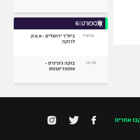
עכשיו
בית"ר ירושלים - א.א.ק
לרנקה
12:10
בוקה ג'וניורס -
אסטודיאנטס
בו אחרינו