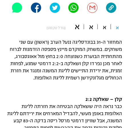
"מחצית בשכונה" – פודקאסט
אופניים
א
ספורט מוטורי
א
משתתפים וזוכים בפרסים
א
א
(גודל טקסט)
כדורמים
המחזור ה-31 בבונדסליגה ננעל הערב (ראשון) עם שני
תקנון משתתפים וזוכים בפרסים
טניס
משחקים. במשחק המוקדם מיינץ פספסה הזדמנות לברוח
פוטבול אמריקאי NFL
מהתחתית הבוערת כשנוצחה 2:0 בחוץ מול אאוגסבורג,
תקנון עבור פעילות אלקטרה
לאחר מכן נפרדו קלן ושאלקה ב-2:2 דרמטי שמנע, לפחות
גיימינג E-Sports
בייסבול MLB
זמנית, את ירידת התיישים לליגת המשנה ומנגד את חזרת
תקנון עבור פעילות ספורט 1 – "מרלן"
הכחולים מגלזנקירשן רשמית לליגת האלופות.
ספורט אתגרי ואקסטרים
תנאי שימוש
אומנויות לחימה
קלן – שאלקה 2:2
מדיניות פרטיות
כבר נראה היה ששאלקה הבטיחה את חזרתה לליגת
גיימינג E-Sports
האלופות באופן מעשי, להבדיל המארחים את ירידתם לליגת
המשנה, אבל שוויון דרמטי מרסל ריסה בדקה ה-83 קבע
תקנון פעילות ספורט 1