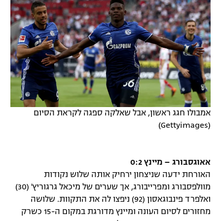
אמבולו חגג ראשון, אבל שאלקה ספגה לקראת הסיום
(Gettyimages)
אאוגסבורג – מיינץ 0:2
האורחת ידעה שניצחון ירחיק אותה שלוש נקודות
מוולפסבורג ומפרייבורג, אך שערים של מיכאל גרגוריץ' (30)
ואלפרד פינבוגאסון (92) ניפצו לה את התקוות. שלושה
מחזורים לסיום העונה ומיינץ מדורגת במקום ה-15 כשרק