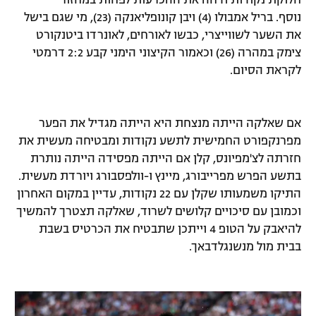
חלוקת נקודות ודחה את ההכרעות לפחות במחזור
נוסף. בריל אמבולו (4) ויבן קונופליאנקה (23), מי שגם בישל
רשיון להקרנה פומבית לבית עסק
את השער לשווייצרי, כבשו לאורחים, לאונרדו ביטנקורט
הצטרפות לחבילת הערוצים
צימק במהרה (26) וכאמור הקיצוני הימני קבע 2:2 דרמטי
לקראת הסיום.
לוח דרושים – ג'ובנט
תגיות
אם שאלקה הייתה מנצחת היא הייתה מגדיל את הפער
מפרנקפורט החמישית לתשע נקודות ומבטיחה מעשית את
המגזין
חזרתה לצ'מפיונס, קלן אם הייתה מפסידה הייתה נותרת
בתשע הפרש מפרייבורג, מיינץ ו-וולפסבורג ויורדת מעשית.
התיקו משמעותו שקלן עם 22 נקודות, עדיין במקום האחרון
וכמובן עם סיכויים קלושים לשרוד, שאלקה תצטרך להמשיך
להיאבק על הטופ 4 וייתכן שתבטיח את הכרטיס בשבת
בבית מול מנשנגלדבאך.