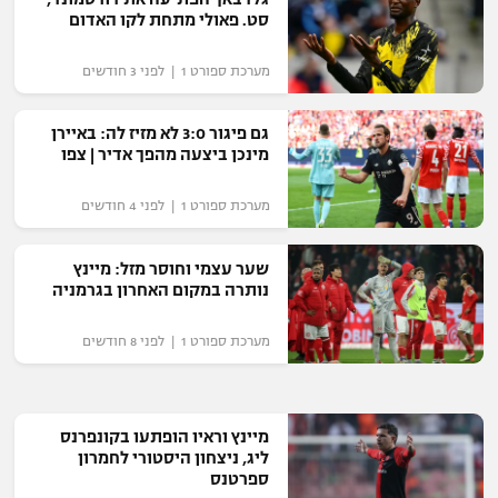
כדורסל נשים
סט. פאולי מתחת לקו האדום
נבחרת ישראל
יורוליג
ליגה ספרדית
טניס
VOD
מכבי תל אביב
מערכת ספורט 1 | לפני 3 חודשים
מכבי חיפה
יורוקאפ
ליגה איטלקית
כדוריד
הפועל חולון
גם פיגור 3:0 לא מזיז לה: באיירן
בית"ר ירושלים
רץ ברשת
מינכן ביצעה מהפך אדיר | צפו
ליגה צרפתית
כדורעף
הפועל ירושלים
מכבי תל אביב
מערכת ספורט 1 | לפני 4 חודשים
ליגה הולנדית
שחייה
תוצאות
דני אבדיה
הפועל תל אביב
ליגה טורקית
שער עצמי וחוסר מזל: מיינץ
ג'ודו
נותרה במקום האחרון בגרמניה
הפועל חיפה
לוח שידורים
ליגה סינית
אגרוף
מערכת ספורט 1 | לפני 8 חודשים
הפועל באר שבע
ליגה ברזילאית
ברחבה
ספורט אולימפי
מכבי נתניה
ליגות נוספות
UFC
מיינץ וראיו הופתעו בקונפרנס
"מעל הליגה" – פודקאסט
בני יהודה
ליג, ניצחון היסטורי לחמרון
ספרטנס
היאבקות WWE