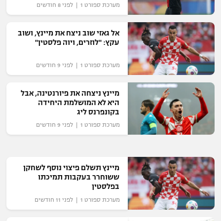
מערכת ספורט 1 | לפני 8 חודשים
"מחצית בשכונה" – פודקאסט
אופניים
אל גאזי שוב ניצח את מיינץ, ושוב
עקץ: "לוזרים, ויוה פלסטין"
ספורט מוטורי
משתתפים וזוכים בפרסים
מערכת ספורט 1 | לפני 9 חודשים
כדורמים
תקנון משתתפים וזוכים בפרסים
טניס
פוטבול אמריקאי NFL
מיינץ ניצחה את פיורנטינה, אבל
תקנון עבור פעילות אלקטרה
היא לא המושלמת היחידה
בקונפרנס ליג
גיימינג E-Sports
בייסבול MLB
תקנון עבור פעילות ספורט 1 – "מרלן"
מערכת ספורט 1 | לפני 9 חודשים
ספורט אתגרי ואקסטרים
תנאי שימוש
אומנויות לחימה
מיינץ תשלם פיצוי נוסף לשחקן
ששוחרר בעקבות תמיכתו
מדיניות פרטיות
גיימינג E-Sports
בפלסטין
מערכת ספורט 1 | לפני 11 חודשים
תקנון פעילות ספורט 1