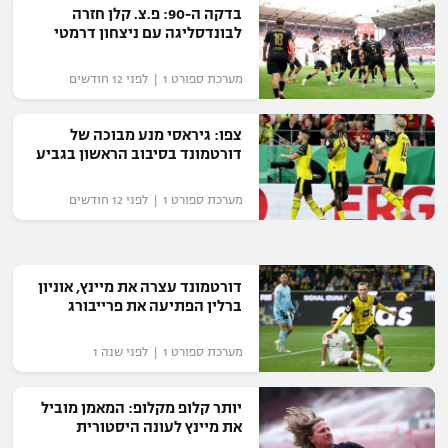
בדקה ה-90: פ.צ. קלן חזרה
רשיון להקרנה פומבית לבית עסק
לבונדסליגה עם ניצחון דרמטי
הצטרפות לחבילת הערוצים
מערכת ספורט 1 | לפני 12 חודשים
לוח דרושים – ג'ובנט
צפו: גיראסי מנע מבוכה של
דורטמונד בסיבוב הראשון בגביע
תגיות
מערכת ספורט 1 | לפני 12 חודשים
המגזין
דורטמונד עצרה את מיינץ, אוניון
ברלין הפתיעה את פרייבורג
מערכת ספורט 1 | לפני שנה 1
יותר קלופ מקלופ: המאמן מוביל
את מיינץ לעונה היסטורית