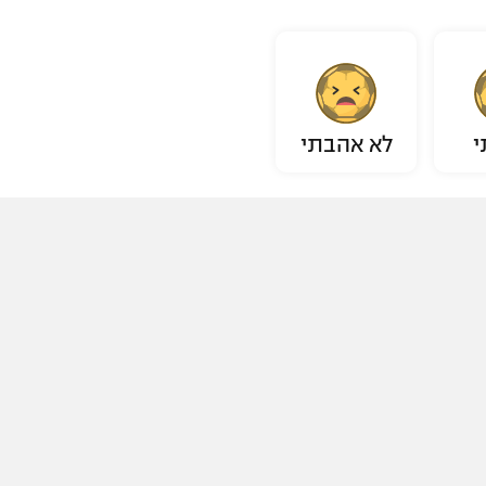
י
לא אהבתי