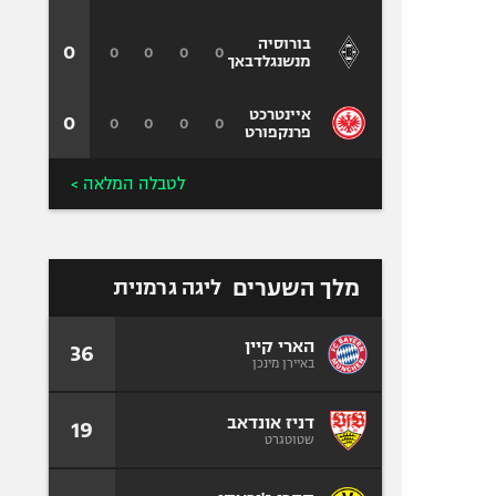
בורוסיה
0
0
0
0
0
מנשנגלדבאך
איינטרכט
0
0
0
0
0
פרנקפורט
לטבלה המלאה >
מלך השערים
ליגה גרמנית
הארי קיין
36
באיירן מינכן
דניז אונדאב
19
שטוטגרט