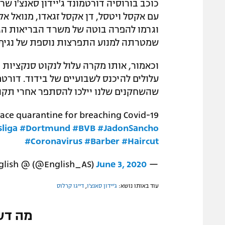
כוכב בורוסיה דורטמונד ג'יידון סאנצ'ו ש
עם אקסל ויטסל, דן אקסל זגאדו, מנואל אק
וגרמו להפרה בוטה של משרד הבריאות הגר
שמטרתה למנוע התפרצות נוספת של נגיף 
וכאמור, אותו מקרה עלול לנקוט סנקציות 
עלולים להיכנס לשבועיים של בידוד. דורטמ
שהשחקנים שלנו יילכו להסתפר אחרי תקופ
ace quarantine for breaching Covid-19
liga
#Dortmund
#BVB
#JadonSancho
#Coronavirus
#Barber
#Haircut
June 3, 2020
— AS English @ (@English_AS)
עוד באותו נושא:
ג'יידון סאנצ'ו
,
דייגו קרלוס
מה דע