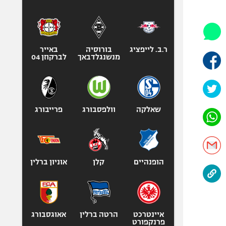
היאבקות WWE
אופניים
ספורט מוטורי
כדורמים
ר.ב. לייפציג
בורוסיה
באייר
מנשנגלדבאך
לברקוזן 04
פוטבול אמריקאי NFL
בייסבול MLB
ספורט אתגרי
ואקסטרים
שאלקה
וולפסבורג
פרייבורג
אומנויות לחימה
גיימינג E-Sports
הופנהיים
קלן
אוניון ברלין
איינטרכט
הרטה ברלין
אאוגסבורג
פרנקפורט