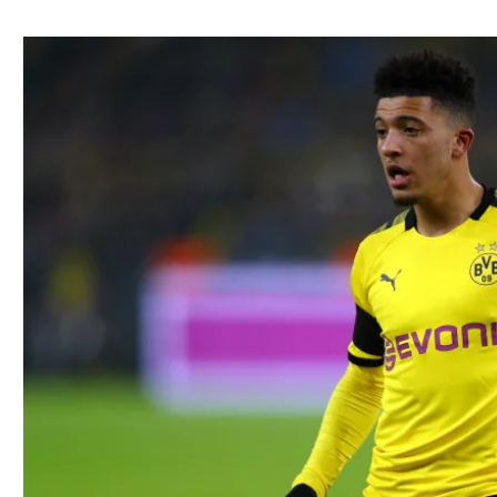
ל אביב
ליגה טורקית
תל אביב
ליגה סינית
חיפה
ליגה ברזילאית
באר שבע
ליגות נוספות
תניה
דה