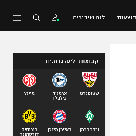
וצאות
לוח שידורים
כדורסל עולמי
ענפים נוספים
קבוצות
ליגה גרמנית
NBA
טניס
יורוליג
כדוריד
יורוקאפ
כדורעף
שחייה
שטוטגרט
ארמניה
מיינץ
בילפלד
ג'ודו
אגרוף
ספורט אולימפי
UFC
ורדר ברמן
באיירן מינכן
בורוסיה
דורטמונד