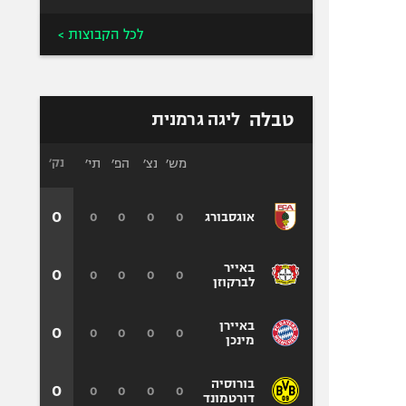
לכל הקבוצות >
טבלה
ליגה גרמנית
מש׳
נצ׳
הפ׳
תי׳
נק׳
0
0
0
0
0
אוגסבורג
באייר
0
0
0
0
0
לברקוזן
באיירן
0
0
0
0
0
מינכן
בורוסיה
0
0
0
0
0
דורטמונד