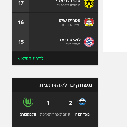
סהרו ג'וראסי
17
בורוסיה דורטמונד
פטריק שיק
16
באייר לברקוזן
לואיס דיאז
15
באיירן מינכן
לדירוג המלא >
משחקים
ליגה גרמנית
1
-
2
סיום לאחר הארכה
פאדרבורן
וולפסבורג