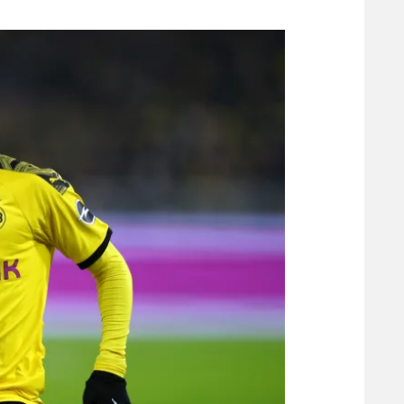
משתתפים וזוכים בפרסים
מכבי ת
הפועל 
תקנון משתתפים וזוכים בפרסים
הפועל 
תקנון עבור פעילות אלקטרה
הפועל 
תקנון עבור פעילות ספורט 1 – "מרלן"
מכבי נ
טניס
בני יהו
גיימינג E-Sports
תנאי שימוש
מדיניות פרטיות
תקנון פעילות ספורט 1
רשיון להקרנה פומבית לבית עסק
הצטרפות לחבילת הערוצים
לוח דרושים – ג'ובנט
תגיות