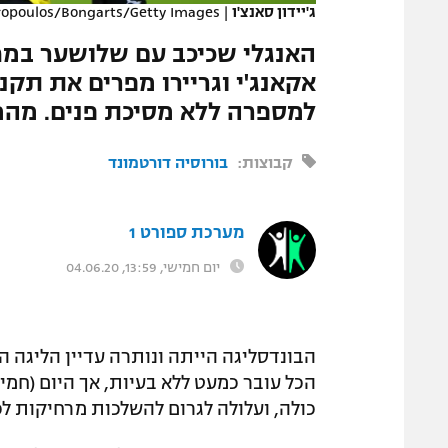
ג'יידון סאנצ'ו
|
opoulos/Bongarts/Getty Images
המגזין
האנגלי שכיכב עם שלושער במחזו
אקאנג'י וגריירו מפרים את תק
למספרה ללא מסיכת פנים. מהמו
קבוצות:
בורוסיה דורטמונד
מערכת ספורט 1
יום חמישי, 13:59, 04.06.20
הבונדסליגה הייתה ונותרה עדיין הליגה 
הכל עובר כמעט ללא בעיות, אך היום (ח
כולה, ועלולה לגרום להשלכות מרחיקות לכ