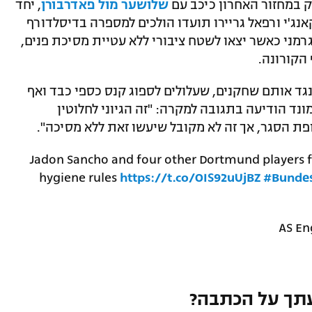
רק במחזור האחרון כיכב עם
שלושער מול פאדרבורן
, יחד
אנג'י ורפאל גריירו תועדו הולכים למספרה בדיסלדורף
מני כאשר יצאו לשטח ציבורי ללא עטיית מסיכת פנים,
הקורונה.
נגד אותם שחקנים, שעלולים לספוג קנס כספי כבד ואף
ונד הודיעה בתגובה למקרה: "זה הגיוני לחלוטין
ת הסגר, אך זה לא מקובל שיעשו זאת ללא מסיכה".
Jadon Sancho and four other Dortmund players f
hygiene rules
https://t.co/OIS92uUjBZ
#Bundes
תך על הכתבה?