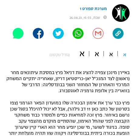
"מחצית בשכונה" – פודקאסט
מערכת ספורט 1
אופניים
שבת, 15:55, 26.08.23
ספורט מוטורי
משתתפים וזוכים בפרסים
כדורמים
תקנון משתתפים וזוכים בפרסים
טניס
א
א
א
א
(גודל טקסט)
פוטבול אמריקאי NFL
תקנון עבור פעילות אלקטרה
גיימינג E-Sports
בייסבול MLB
באיירן מינכן צפויה להציג את דניאל פרץ במסיבת עיתונאים מחר
תקנון עבור פעילות ספורט 1 – "מרלן"
(ראשון) לצד המנכ"ל יאן-כריסטיאן דריזן, שאחריה יתקיים המשחק
המרכזי והאחרון של המחזור השני בבונדסליגה: הדרבי של
ספורט אתגרי ואקסטרים
תנאי שימוש
בוואריה בין אלופת גרמניה לאוגסבורג.
אומנויות לחימה
פרץ כבר ערך את אימון הבכורה שלו במועדון הפאר הגרמני (צפו
בסרטון של כתב כאן 11 דב גילהר), אבל לא יכול להיכלל בסגל שכן
מדיניות פרטיות
גיימינג E-Sports
נרשם באיחור. פרץ זכה למחיאות כפיים ולמסדר כבוד משחקני
הקבוצה לפני שהחל האימון, שהסתיים מוקדם מהצפוי עקב
סופה. בניגוד לשוער, מי שכן יופיע מחר הוא הארי קיין שיערוך
תקנון פעילות ספורט 1
הופעת בכורה ביתית בבונדסליגה ויקווה שזו תהיה מוצלחת יותר