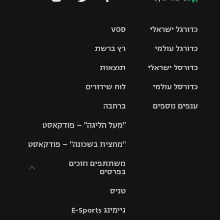
כדורגל ישראלי
VOD
כדורגל עולמי
רץ ברשת
ליגת העל
כדורסל ישראלי
תוצאות
ליגת
ליגה לאומית
האלופות
כדורסל עולמי
לוח שידורים
ליגת ווינר
סל
גביע הטוטו
ענפים נוספים
ברחבה
ליגה
NBA
אירופית
"מעל הליגה" – פודקאסט
ליגה לאומית
ליגיונרים
טניס
יורוליג
ליגה אנגלית
"מחצית בשכונה" – פודקאסט
כדורסל נשים
גביע המדינה
כדוריד
יורוקאפ
ליגה גרמנית
משתתפים וזוכים
בפרסים
מכבי תל
נבחרת
כדורעף
אביב
ישראל
ליגה
טניס
ספרדית
תקנון משתתפים
שחייה
הפועל חולון
מכבי חיפה
וזוכים בפרסים
גיימינג E-Sports
ליגה