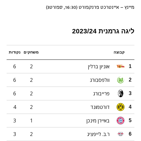
מיינץ – איינטרכט פרנקפורט (16:30, ספורט3)
ליגה גרמנית 2023/24
קבוצה
משחקים
נקודות
אוניון ברלין
2
6
1
וולפסבורג
2
6
2
פרייבורג
2
6
3
דורטמונד
2
4
4
באיירן מינכן
1
3
5
ר.ב. לייפציג
2
3
6