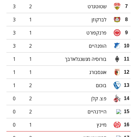
שטוטגרט
2
3
7
לברקוזן
1
3
8
פרנקפורט
1
3
9
הופנהיים
2
3
10
בורוסיה מנשנגלאדבך
1
1
11
אוגסבורג
1
1
12
בוכום
2
1
13
פ.צ. קלן
2
0
14
היידנהיים
2
0
15
מיינץ
1
0
16