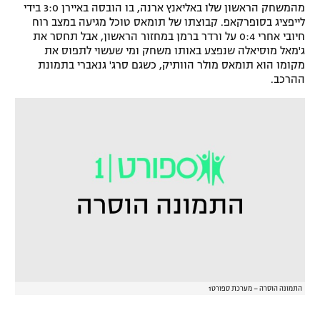
מהמשחק הראשון שלו באליאנץ ארנה, בו הובסה באיירן 3:0 בידי
רשיון להקרנה פומבית לבית עסק
לייפציג בסופרקאפ. קבוצתו של תומאס טוכל מגיעה במצב רוח
חיובי אחרי 0:4 על ורדר ברמן במחזור הראשון, אבל תחסר את
ג'מאל מוסיאלה שנפצע באותו משחק ומי שעשוי לתפוס את
הצטרפות לחבילת הערוצים
מקומו הוא תומאס מולר הוותיק, כשגם סרג' גנאברי בתמונת
ההרכב.
לוח דרושים – ג'ובנט
תגיות
המגזין
התמונה הוסרה – מערכת ספורט1