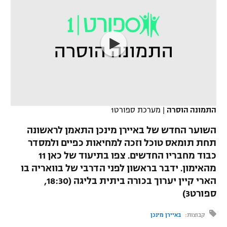
כדורסל נשים
נבחרת ישראל
יורוליג
ליגה ספרדית
טניס
VOD
מכבי תל אביב
מכבי חיפה
יורוקאפ
ליגה איטלקית
כדוריד
הפועל חולון
בית"ר ירושלים
רץ ברשת
ליגה צרפתית
כדורעף
הפועל ירושלים
מכבי תל אביב
ליגה הולנדית
שחייה
תוצאות
דני אבדיה
התמונה הוסרה
|
מערכת ספורט1
הפועל תל אביב
ליגה טורקית
ג'ודו
השוער החדש של באיירן מינכן התאמן לראשונה
הפועל חיפה
לוח שידורים
תחת תומאס טוכל וזכה למחיאות כפיים ולמסדר
ליגה סינית
אגרוף
כבוד מחבריו החדשים. צפו בתיעוד של כאן 11
הפועל באר שבע
מהאימון. ידבר בראשון לפני הדרבי של בוואריה בו
ליגה ברזילאית
ברחבה
ספורט אולימפי
הארי קיין יערוך בכורה ביתית בליגה (18:30,
מכבי נתניה
ספורט3)
ליגות נוספות
UFC
"מעל הליגה" – פודקאסט
בני יהודה
קבוצות:
באיירן מינכן
היאבקות WWE