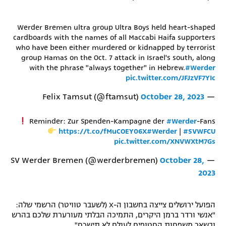
רשיון להקרנה פומבית לבית עסק
Werder Bremen ultra group Ultra Boys held heart-shaped
הצטרפות לחבילת הערוצים
cardboards with the names of all Maccabi Haifa supporters
who have been either murdered or kidnapped by terrorist
group Hamas on the Oct. 7 attack in Israel's south, along
לוח דרושים – ג'ובנט
with the phrase "always together" in Hebrew.
#Werder
pic.twitter.com/JFJzVF7YIc
תגיות
October 28, 2023
— Felix Tamsut (@ftamsut)
המגזין
Reminder: Zur Spenden-Kampagne der
#Werder
-Fans
https://t.co/fMuCOEY06X
#Werder
|
#SVWFCU
pic.twitter.com/XNVWXtM7Gs
October 28,
— SV Werder Bremen (@werderbremen)
2023
הפועל ירושלים צייצה בחשבון ה-X (לשעבר טוויטר) הרשמי שלה:
"אנשי ורדר ברמן היקרים, התמיכה הבלתי מעורערת שלכם בהרש
ובשאר משפחות החטופים לעולם לא תישכח".