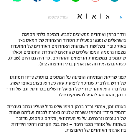
"מחצית בשכונה" – פודקאסט
אופניים
א
א
א
א
(גודל טקסט)
ספורט מוטורי
משתתפים וזוכים בפרסים
ורדר ברמן ואוהדיה ממשיכים להביע תמיכה בלתי מסויגת
כדורמים
בישראלים שנפגעו בפעילות הטרור הרצחנית של חמאס ב-7
תקנון משתתפים וזוכים בפרסים
באוקטובר. בשלושת השבועות האחרונים האוהדים של המועדון
טניס
מצפון גרמניה הניפו שלטים שקוראים להחזרת החטופים וכאלו
פוטבול אמריקאי NFL
שתומכים במשפחות הנרצחים וההרוגים. כך היה גם היום (שבת),
תקנון עבור פעילות אלקטרה
כשהקבוצה אירחה את אוניון ברלין (וניצחה 0:2).
גיימינג E-Sports
בייסבול MLB
תקנון עבור פעילות ספורט 1 – "מרלן"
לפני שריקת הפתיחה הופיעה על המסכים בווסרשטדיון תמונתו
ספורט אתגרי ואקסטרים
של הרש גולדברג שנחטף לרצועת עזה כשהוא פצוע באופן קשה.
תנאי שימוש
גולדברג הוא אוהד שרוף של הפועל ירושלים בכדורסל וגם של ורדר
ברמן, והוא נהג להגיע למשחקים שלה.
אומנויות לחימה
באותו זמן, אוהדי ורדר ברמן הניפו שלט גדול שעליו נכתב בעברית
מדיניות פרטיות
גיימינג E-Sports
"תמיד ביחד" והרימו עשרות שלטים בצורת לבבות ועליהם שמות
של חטופים ונרצחים. על פי העיתונאי, פליקס טמסוט, מדובר
בשמות של אוהדי מכבי חיפה – זאת בצל הקרבה ויחסי הידידות
תקנון פעילות ספורט 1
בין ארגוני האוהדים של הקבוצות.