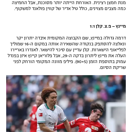
מנת חמצן רצינית. האורחת הייתה יותר מסוכנת, אבל החמיצה
רשיון להקרנה פומבית לבית עסק
כמה מצבים מצוינים, כולל טיל אדיר של קווין פולאנד למשקוף.
הצטרפות לחבילת הערוצים
מיינץ – פ.צ. קלן 1:1
לוח דרושים – ג'ובנט
דרמה גדולה במיינץ, שם הקבוצה המקומית איבדה יתרון יקר
ונאלצה להסתפק בנקודה שהשאירה אותה במקום ה-16 שמוליך
תגיות
לפלייאוף הישארות. קלן עדיין עם סיכוי להישאר. לאנדרו באריירו
העלה את מיינץ ליתרון בדקה ה-29, אבל פלוריאן קיינץ איזן בפנדל
עמוק בתוספת הזמן (90+5). פיליפ מוונה המקומי הורחק לפני
המגזין
שריקת הסיום.