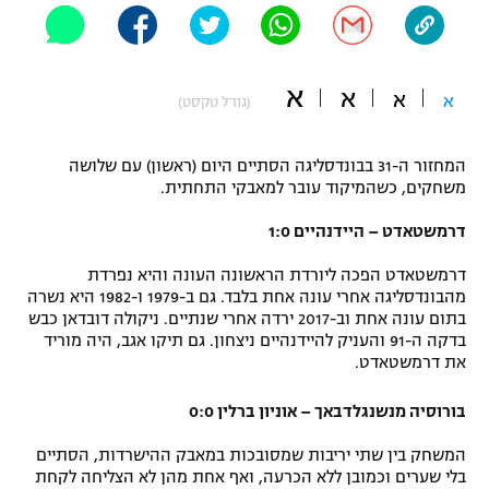
"מחצית בשכונה" – פודקאסט
אופניים
א
א
ספורט מוטורי
א
א
משתתפים וזוכים בפרסים
(גודל טקסט)
כדורמים
המחזור ה-31 בבונדסליגה הסתיים היום (ראשון) עם שלושה
תקנון משתתפים וזוכים בפרסים
טניס
משחקים, כשהמיקוד עובר למאבקי התחתית.
פוטבול אמריקאי NFL
תקנון עבור פעילות אלקטרה
דרמשטאדט – היידנהיים 1:0
גיימינג E-Sports
בייסבול MLB
תקנון עבור פעילות ספורט 1 – "מרלן"
דרמשטאדט הפכה ליורדת הראשונה העונה והיא נפרדת
מהבונדסליגה אחרי עונה אחת בלבד. גם ב-1979 ו-1982 היא נשרה
ספורט אתגרי ואקסטרים
בתום עונה אחת וב-2017 ירדה אחרי שנתיים. ניקולה דובדאן כבש
תנאי שימוש
בדקה ה-91 והעניק להיידנהיים ניצחון. גם תיקו אגב, היה מוריד
אומנויות לחימה
את דרמשטאדט.
מדיניות פרטיות
גיימינג E-Sports
בורוסיה מנשנגלדבאך – אוניון ברלין 0:0
המשחק בין שתי יריבות שמסובכות במאבק ההישרדות, הסתיים
תקנון פעילות ספורט 1
בלי שערים וכמובן ללא הכרעה, ואף אחת מהן לא הצליחה לקחת