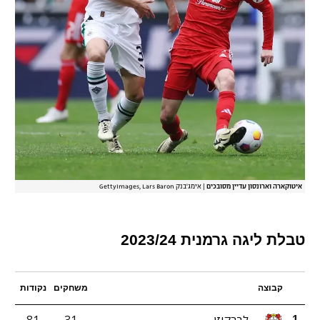
איטוקארה וארונסון עדיין מסובכים
|
אימג'בנק GettyImages, Lars Baron
טבלת ליגה גרמנית 2023/24
קבוצה
משחקים
נקודות
לברקוזן
31
81
1