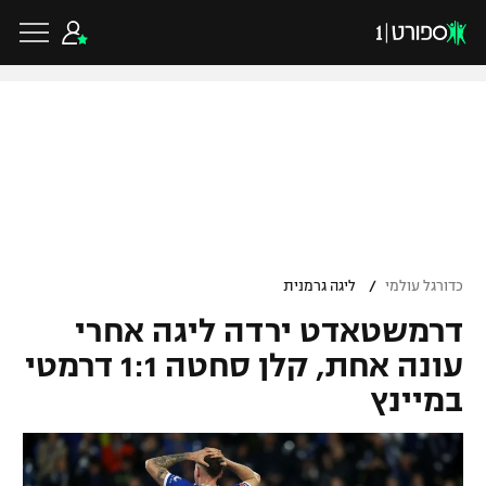
כדורגל ישראלי
ליגת העל
כדורגל עולמי
/
כדורגל עולמי
ליגה גרמנית
ליגה לאומית
דרמשטאדט ירדה ליגה אחרי
ליגת האלופות
כדורסל ישראלי
גביע הטוטו
עונה אחת, קלן סחטה 1:1 דרמטי
ליגה אירופית
במיינץ
ליגת ווינר סל
ליגיונרים
כדורסל עולמי
ליגה אנגלית
ליגה לאומית
גביע המדינה
NBA
ליגה גרמנית
ענפים נוספים