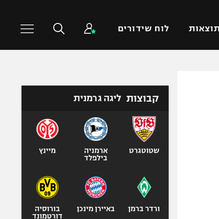
וצאות
לוח שידורים
כדורסל עולמי
ענפים נוספים
קבוצות
ליגה גרמנית
NBA
טניס
יורוליג
כדוריד
יורוקאפ
כדורעף
שחייה
שטוטגרט
ארמניה
מיינץ
בילפלד
ג'ודו
אגרוף
ספורט אולימפי
UFC
ורדר ברמן
באיירן מינכן
בורוסיה
דורטמונד