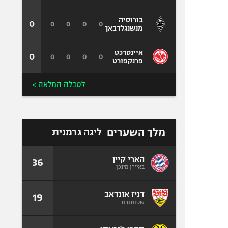
בורוסיה
0
0
0
0
0
מנשנגלדבאך
איינטרכט
0
0
0
0
0
פרנקפורט
לטבלה המלאה >
מלך השערים
ליגה גרמנית
הארי קיין
36
באיירן מינכן
דניז אונדאב
19
שטוטגרט