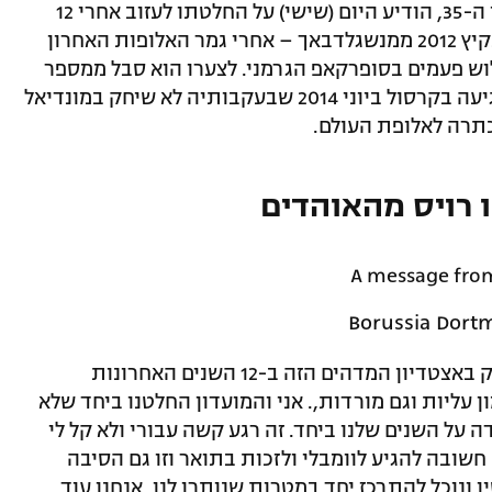
רויס, שיחגוג בסוף החודש את יום הולדתו ה-35, הודיע היום (שישי) על החלטתו לעזוב אחרי 12
שנה. מאז נרכש על ידי הצהובים שחורים בקיץ 2012 ממנשגלדבאך – אחרי גמר האלופות האחרון
וש פעמים בסופרקאפ הגרמני. לצערו הוא סבל ממספר
פציעות לא פשוטות לאורך השנים, כולל פגיעה בקרסול ביוני 2014 שבעקבותיה לא שיחק במונדיאל
כתרה לאלופת העולם.
רויס מהאוהדים
A message fro
מאיפה אתחיל? אוהדים יקרים, זכיתי לשחק באצטדיון המדהים הזה ב-12 השנים האחרונות
ן עליות וגם מורדות,. אני והמועדון החלטנו ביחד שלא
ה על השנים שלנו ביחד. זה רגע קשה עבורי ולא קל לי
חשובה להגיע לוומבלי ולזכות בתואר וזו גם הסיבה
וכל להתרכז יחד במטרות שנותרו לנו. אנחנו עוד