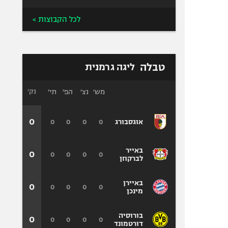
לכל הקבוצות >
טבלה
ליגה גרמנית
מש׳
נצ׳
הפ׳
תי׳
נק׳
0
0
0
0
0
אוגסבורג
באייר
0
0
0
0
0
לברקוזן
באיירן
0
0
0
0
0
מינכן
בורוסיה
0
0
0
0
0
דורטמונד