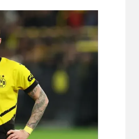
משתתפים וזוכים בפרסים
מכבי ת
הפועל 
תקנון משתתפים וזוכים בפרסים
הפועל 
תקנון עבור פעילות אלקטרה
הפועל 
תקנון עבור פעילות ספורט 1 – "מרלן"
מכבי נ
טניס
בני יהו
גיימינג E-Sports
תנאי שימוש
מדיניות פרטיות
תקנון פעילות ספורט 1
רשיון להקרנה פומבית לבית עסק
הצטרפות לחבילת הערוצים
לוח דרושים – ג'ובנט
תגיות