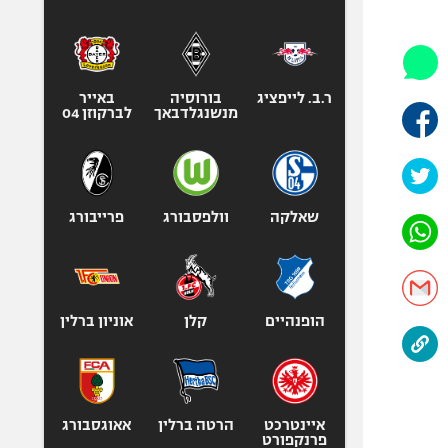
היאבקות WWE
אופניים
ספורט מוטורי
כדורמים
ר.ב. לייפציג
בורוסיה
באייר
מנשנגלדבאך
לברקוזן 04
פוטבול אמריקאי NFL
בייסבול MLB
ספורט אתגרי
ואקסטרים
שאלקה
וולפסבורג
פרייבורג
אומנויות לחימה
גיימינג E-Sports
הופנהיים
קלן
אוניון ברלין
איינטרכט
הרטה ברלין
אאוגסבורג
פרנקפורט