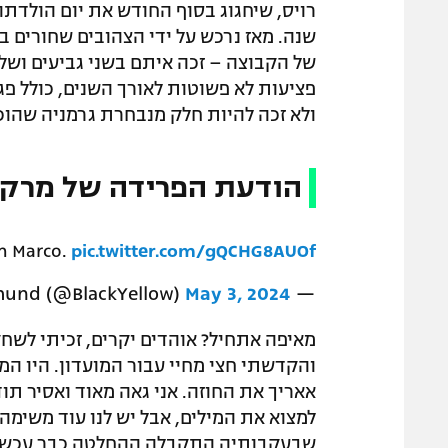
של הקבוצה – זכה איתם בשני גביעים ושל
ולא זכה להיות חלק מנבחרת גרמניה שהו
הודעת הפרידה של מרקו 
m Marco.
pic.twitter.com/gQCHG8AUOf
May 3, 2024
— Borussia Dortmund (@BlackYellow)
והקדשתי חצי מחיי עבור המועדון. היו המו
אאריך את החוזה. אני גאה מאוד ואסיר תוד
למצוא את המילים, אבל יש לנו עוד משימה 
שבעקבותיה התקבלה ההחלטה כבר עכשיו ונ