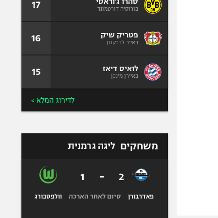
סהרו ג'וראסי
17
בורוסיה דורטמונד
פטריק שיק
16
באייר לברקוזן
לואיס דיאז
15
באיירן מינכן
לדירוג המלא >
משחקים
ליגה גרמנית
1
-
2
סיום לאחר הארכה
פאדרבורן
וולפסבורג