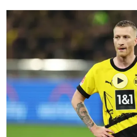
ל אביב
ליגה טורקית
תל אביב
ליגה סינית
חיפה
ליגה ברזילאית
באר שבע
ליגות נוספות
תניה
דה