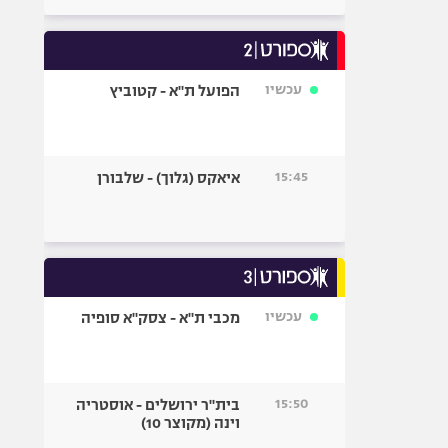
עכשיו
הפועל ת"א - קטוביץ
15:45
איאקס (גלוך) - שלבורן
עכשיו
מכבי ת"א - צסק"א סופיה
15:50
בית"ר ירושלים - אוסטריה
וינה (מקוצר 10)