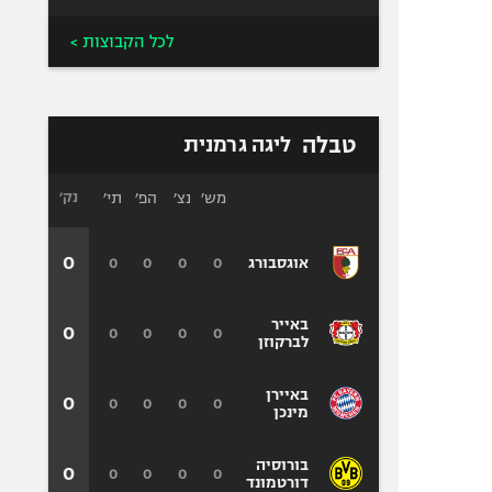
לכל הקבוצות >
טבלה
ליגה גרמנית
מש׳
נצ׳
הפ׳
תי׳
נק׳
0
0
0
0
0
אוגסבורג
באייר
0
0
0
0
0
לברקוזן
באיירן
0
0
0
0
0
מינכן
בורוסיה
0
0
0
0
0
דורטמונד