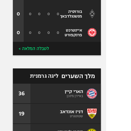
בורוסיה
0
0
0
0
0
מנשנגלדבאך
איינטרכט
0
0
0
0
0
פרנקפורט
לטבלה המלאה >
מלך השערים
ליגה גרמנית
הארי קיין
36
באיירן מינכן
דניז אונדאב
19
שטוטגרט