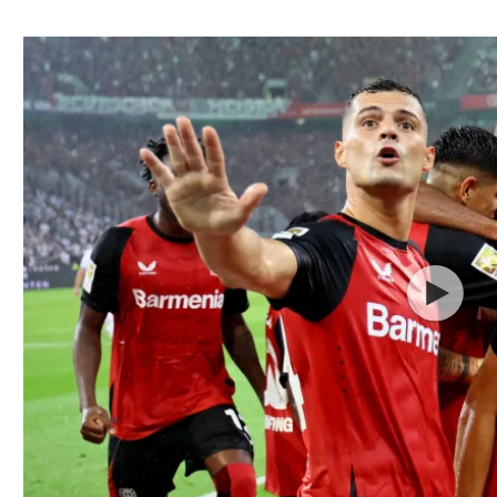
ל אביב
ליגה טורקית
תל אביב
ליגה סינית
חיפה
ליגה ברזילאית
באר שבע
ליגות נוספות
תניה
דה