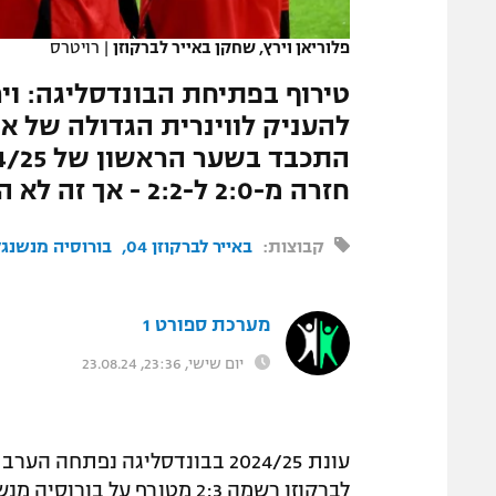
המגזין
פלוריאן וירץ, שחקן באייר לברקוזן
|
רויטרס
להעניק לווינרית הגדולה של איר
חזרה מ-2:0 ל-2:2 - אך זה לא הספיק
קבוצות:
באייר לברקוזן 04
בורוסיה מנשנג
מערכת ספורט 1
יום שישי, 23:36, 23.08.24
עונת 2024/25 בבונדסליגה נפת
לברקוזן רשמה 2:3 מטורף על