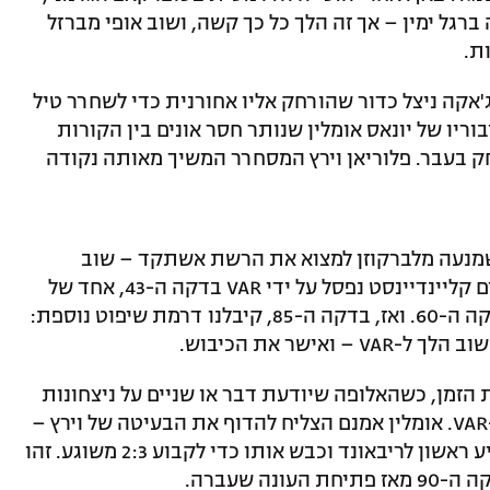
רגל ימין – אך זה הלך כל כך קשה, ושוב אופי מברזל
ת.
אקה ניצל כדור שהורחק אליו אחורנית כדי לשחרר טיל
ריו של יונאס אומלין שנותר חסר אונים בין הקורות
שיחק בעבר. פלוריאן וירץ המסחרר המשיך מאותה נקודה
שמנעה מלברקוזן למצוא את הרשת אשתקד – שוב
הערימה קשיים. לאחר ששער מצמק של טים קליינדיינסט נפסל על ידי VAR בדקה ה-43, אחד של
ניקו אלבדי אושר על ידי מערכת המסך בדקה ה-60. ואז, בדקה ה-85, קיבלנו דרמת שיפוט נוספת:
ישר את הכיבוש.
ות בתוך תוספת הזמן, כשהאלופה שיודעת דבר או שניים על ניצחונות
בשניות האחרונות קיבלה פנדל בחסות ה-VAR. אומלין אמנם הצליח להדוף את הבעיטה של וירץ –
אך השחקן המצטיין של העונה שעברה הגיע ראשון לריבאונד וכבש אותו כדי לקבוע 2:3 משוגע. זהו