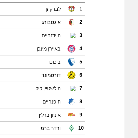
לברקוזן
1
אוגסבורג
2
היידנהיים
3
באיירן מינכן
4
בוכום
5
דורטמונד
6
הולשטיין קיל
7
הופנהיים
8
אוניון ברלין
9
ורדר ברמן
10