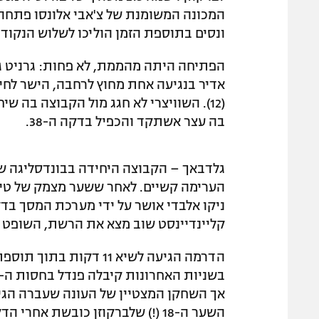
המכונה המשומנת של צ'אבי אלונסו פתחה ב
ונסים בתוספת הזמן הוליכו לשלוש הנקודו
הפתיחה היתה מהממת, לא פחות: גרניט ג'
אדיר בנגיעה אחת מחוץ לרחבה, הישר לחיבו
(12). השוויצרי לא חגג מול הקבוצה בה 
בה עצר אשתקד והכפיל בדקה ה-38.
גלדבאך – הקבוצה היחידה בבונדסליגה 
קליינדיינסט שוב מצא את הרשת, השופט שוב הלך ל-VAR – וא
הדרמה הגיעה לשיא 11 דק
השער ה-18 (!) שלברקוזן כובשת אחרי הדקה ה-90 מאז פתיחת העונה שעברה.