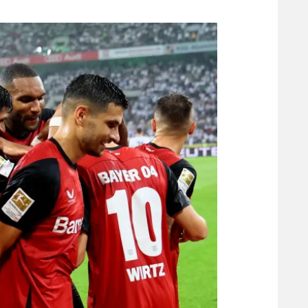
משתתפים וזוכים בפרסים
מכבי ת
הפועל 
תקנון משתתפים וזוכים בפרסים
הפועל 
תקנון עבור פעילות אלקטרה
הפועל 
תקנון עבור פעילות ספורט 1 – "מרלן"
מכבי נ
טניס
בני יהו
גיימינג E-Sports
תנאי שימוש
מדיניות פרטיות
תקנון פעילות ספורט 1
רשיון להקרנה פומבית לבית עסק
הצטרפות לחבילת הערוצים
לוח דרושים – ג'ובנט
תגיות