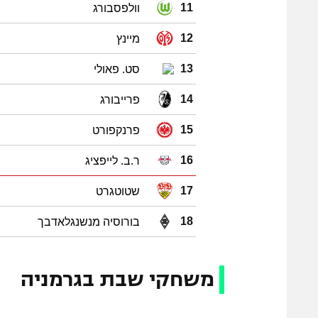
וולפסבורג
11
מיינץ
12
סט. פאולי
13
פרייבורג
14
פרנקפורט
15
ר.ב. לייפציג
16
שטוטגרט
17
בורוסיה מנשנגלאדבך
18
משחקי שבת בגרמניה