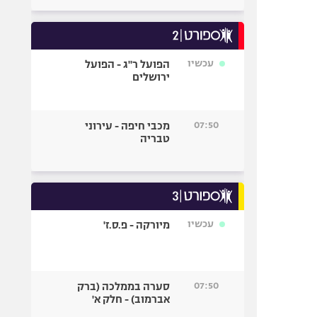
עכשיו
הפועל ר"ג - הפועל
ירושלים
07:50
מכבי חיפה - עירוני
טבריה
עכשיו
מיורקה - פ.ס.ז'
07:50
סערה בממלכה (ברק
אברמוב) - חלק א'