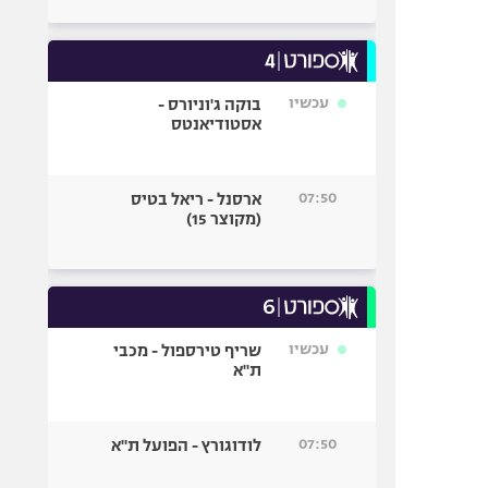
עכשיו
בוקה ג'וניורס -
אסטודיאנטס
07:50
ארסנל - ריאל בטיס
(מקוצר 15)
עכשיו
שריף טירספול - מכבי
ת"א
07:50
לודוגורץ - הפועל ת"א