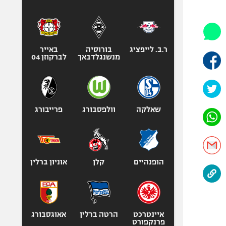
היאבקות WWE
אופניים
ספורט מוטורי
כדורמים
ר.ב. לייפציג
בורוסיה
באייר
מנשנגלדבאך
לברקוזן 04
פוטבול אמריקאי NFL
בייסבול MLB
ספורט אתגרי
ואקסטרים
שאלקה
וולפסבורג
פרייבורג
אומנויות לחימה
גיימינג E-Sports
הופנהיים
קלן
אוניון ברלין
איינטרכט
הרטה ברלין
אאוגסבורג
פרנקפורט