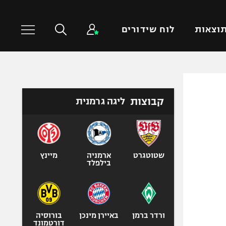
וצאות
לוח שידורים
כדורסל עולמי
ענפים נוספים
קבוצות
ליגה גרמנית
NBA
טניס
יורוליג
כדוריד
יורוקאפ
כדורעף
שחייה
שטוטגרט
ארמניה
מיינץ
בילפלד
ג'ודו
אגרוף
ספורט אולימפי
UFC
ורדר ברמן
באיירן מינכן
בורוסיה
דורטמונד