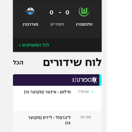
0
-
0
הסתיים
וולפסבורג
פאדרבורן
לכל המשחקים >
לוח שידורים
הכל
עכשיו
מילאן - אינטר (מקוצר 15)
07:00
ליברפול - לידס (מקוצר
15)