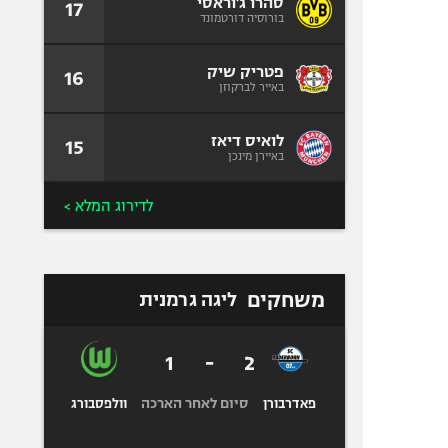
סהרו ג'וראסי
17
בורוסיה דורטמונד
פטריק שיק
16
באייר לברקוזן
לואיס דיאז
15
באיירן מינכן
לדירוג המלא >
משחקים
ליגה גרמנית
1
-
2
סיום לאחר הארכה
פאדרבורן
וולפסבורג