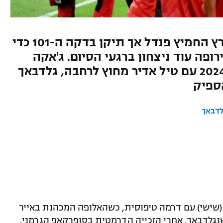
טירוף בפתיחת הבונדסליגה: וירץ החמיץ פנדל אך תיקן בדקה ה-101 כדי
ופה עוד ניצחון ברגעי הסיום. ג'אקה
התכבד בשער הראשון של 2024/25 עם טיל אדיר מחוץ לרחבה, גלדבאך
לדבאך
חה הערב (שישי) עם דרמה טיפוסית, כשהאלופה המכהנת באייר
 בורוסיה מנשנגלדבאך. אחרי הזכייה הדרמטית בסופרקאפ הגרמני,