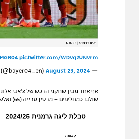
איזו דרמה!
|
רויטרס
MGB04
pic.twitter.com/WDvq2UNvrm
August 23, 2024
— Bayer 04 Leverkusen (@bayer04_en)
אף אחד מבין שחקני הרכש של צ'אבי אלונ
שולבו כמחליפים – מרטין טרייה (65) ואלש גרסיה (82).
טבלת ליגה גרמנית 2024/25
קבוצה