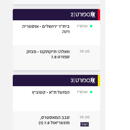
עכשיו
בית"ר ירושלים - אוסטריה
וינה
19:20
וואלה! תיקתקנו - מבזק
ספורט 7.8
עכשיו
הפועל ת"א - קטוביץ
19:30
סבב המאסטרס,
מונטריאול 7.8 (1)
ישיר