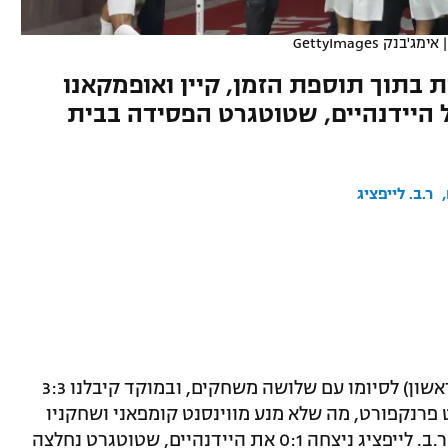
אימג'בנק GettyImages
 בתוך תוספת הזמן, קיין ואופמקאנו
0:1 ללייפציג על היידנהיים, שטוטגרט הפסידה בבית
ר.ב. לייפציג
המחזור השישי בבונדסליגה הגיע הערב (ראשון) לסיומו עם שלושה משחקים, ובמוקד קיבלנו 3:3
ט פרנקפורט, מה שלא מנע מווינסנט קומפאני ושחקניו
לצאת לפגרת הנבחרות מהמקום הראשון. ר.ב. לייפציג ניצחה 0:1 את היידנהיים, שטוטגרט נחלצה