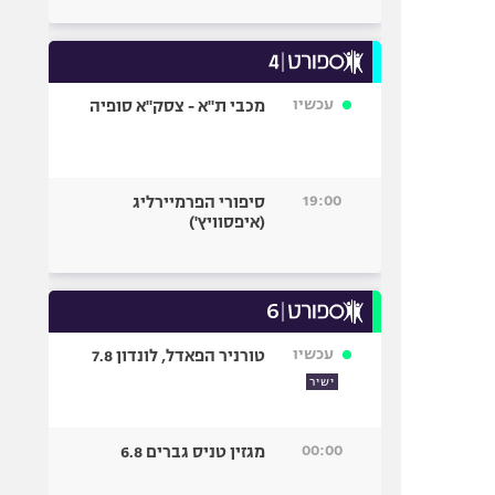
עכשיו
מכבי ת"א - צסק"א סופיה
19:00
סיפורי הפרמיירליג
(איפסוויץ')
עכשיו
טורניר הפאדל, לונדון 7.8
ישיר
00:00
מגזין טניס גברים 6.8