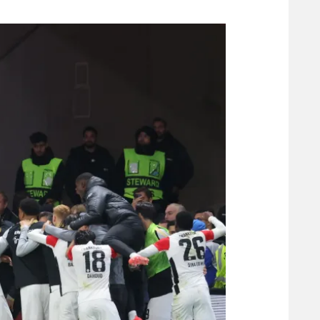
משתתפים וזוכים בפרסים
מכבי ת
הפועל 
תקנון משתתפים וזוכים בפרסים
הפועל 
תקנון עבור פעילות אלקטרה
הפועל 
תקנון עבור פעילות ספורט 1 – "מרלן"
מכבי נ
טניס
בני יהו
גיימינג E-Sports
תנאי שימוש
מדיניות פרטיות
תקנון פעילות ספורט 1
רשיון להקרנה פומבית לבית עסק
הצטרפות לחבילת הערוצים
לוח דרושים – ג'ובנט
תגיות