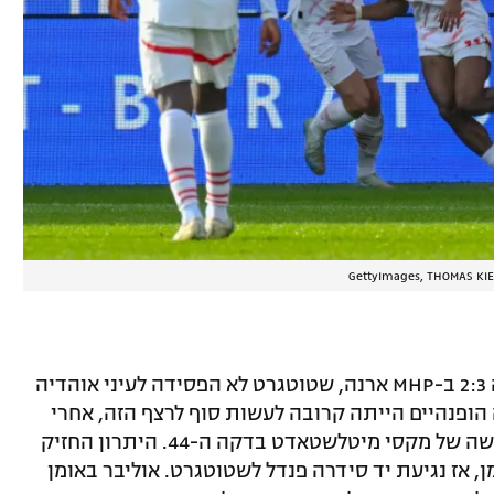
מאז אוקטובר אשתקד, אז הופנהיים ניצחה 2:3 ב-MHP ארנה, שטוטגרט לא הפסידה לעיני אוהדיה
ה הופנהיים הייתה קרובה לעשות סוף לרצף הזה, אחרי
שהמגן הצרפתי ולנטן ז'נדרה ניצל טעות קשה של מקסי מיטלשטאדט בדקה ה-44. היתרון החזיק
אז נגיעת יד סידרה פנדל לשטוטגרט. אוליבר באומן