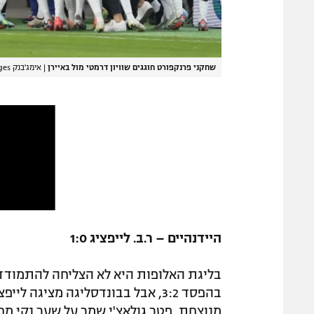
שחקני פרנקפורט חוגגים שוויון דרמטי מול באיירן
|
אימג'בנק GettyImages
היידנהיים – ר.ב. לייפציג 1:0
בהפסד 3:2, אבל בבונדסליגה מציגה
מנוצחת. פטר גולאצ'י שמר על שער נקי מחז