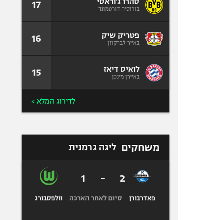
סהרו ג'וראסי
17
בורוסיה דורטמונד
פטריק שיק
16
באייר לברקוזן
לואיס דיאז
15
באיירן מינכן
לדירוג המלא >
משחקים
ליגה גרמנית
1
-
2
סיום לאחר הארכה
פאדרבורן
וולפסבורג