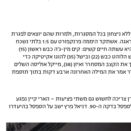
לא ניצחון בכל המסגרות, ולמרות שהם יוצאים לפגרת
הנבחרות מהפסגה – יש לא מעט סיבות לדאגה. אשתקד היממה פרנקפורט עם 1:5 בלתי נשכח
במפגש הראשון בין הקבוצות, וגם הפעם היא עשתה חיים קשים: קים מין-ג'ה כבש ראשון (15)
מבישול של תומאס מולר, אך עומר מארמוש הלוהט כבש (22) ובישל (35) להוגו אקיטיקה כדי
להשלים מהפך בזק. דאיו אופמקאנו המשיך את הקצב המסחרר ואיזן (38), מייקל אוליסה השלים
אך מארמוש הנהדר אמר את המילה האחרונה ארבע דקות בתוך תוספת
ן צריכה לחשוש גם משתי פציעות – הארי קיין נפגע
והוחלף בדקה ה-72, אופמקאנו ירד כאוב לספסל בדקה ה-90. דניאל פרץ ישב על הספסל בהיעדרו