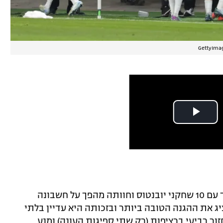
בליגת האלופות היא לא הצליחה להתמודד עם 10 שחקני יובנטוס וחוותה מהפך על חשבונה
 לייפציג את ההגנה הטובה ביותר ובזכותה היא עדיין בלתי
ור רביעי ברציפות (רק שתי ספיגות העונה) ומנע