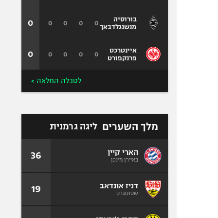
בורוסיה
0
0
0
0
0
מנשנגלדבאך
איינטרכט
0
0
0
0
0
פרנקפורט
לטבלה המלאה >
מלך השערים
ליגה גרמנית
הארי קיין
36
באיירן מינכן
דניז אונדאב
19
שטוטגרט