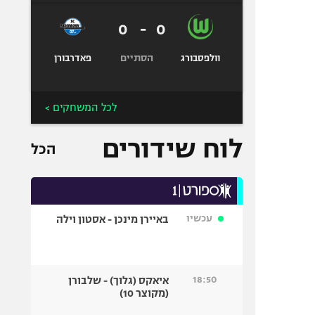
0
-
0
הסתיים
וולפסבורג
פאדרבורן
לכל המשחקים >
לוח שידורים
הכל
עכשיו
באיירן מינכן - אסטון וילה
18:50
איאקס (גלוך) - שלבורן
(מקוצר 10)