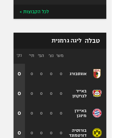
לכל הקבוצות >
טבלה
ליגה גרמנית
מש׳
נצ׳
הפ׳
תי׳
נק׳
0
0
0
0
0
אוגסבורג
באייר
0
0
0
0
0
לברקוזן
באיירן
0
0
0
0
0
מינכן
בורוסיה
0
0
0
0
0
דורטמונד