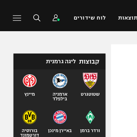
וצאות
לוח שידורים
כדורסל עולמי
ענפים נוספים
קבוצות
ליגה גרמנית
NBA
טניס
יורוליג
כדוריד
יורוקאפ
כדורעף
שחייה
שטוטגרט
ארמניה
מיינץ
בילפלד
ג'ודו
אגרוף
ספורט אולימפי
UFC
ורדר ברמן
באיירן מינכן
בורוסיה
דורטמונד