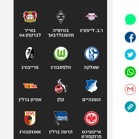
היאבקות WWE
אופניים
ספורט מוטורי
כדורמים
ר.ב. לייפציג
בורוסיה
באייר
מנשנגלדבאך
לברקוזן 04
פוטבול אמריקאי NFL
בייסבול MLB
ספורט אתגרי
ואקסטרים
שאלקה
וולפסבורג
פרייבורג
אומנויות לחימה
גיימינג E-Sports
הופנהיים
קלן
אוניון ברלין
איינטרכט
הרטה ברלין
אאוגסבורג
פרנקפורט