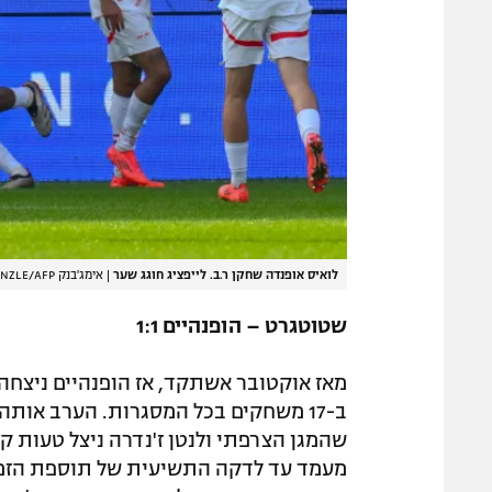
לואיס אופנדה שחקן ר.ב. לייפציג חוגג שער
|
אימג'בנק GettyImages, THOMAS KIENZLE/AFP
שטוטגרט – הופנהיים 1:1
ב-17 משחקים בכל המסגרות. הערב אות
מעמד עד לדקה התשיעית של תוספת הזמן, 