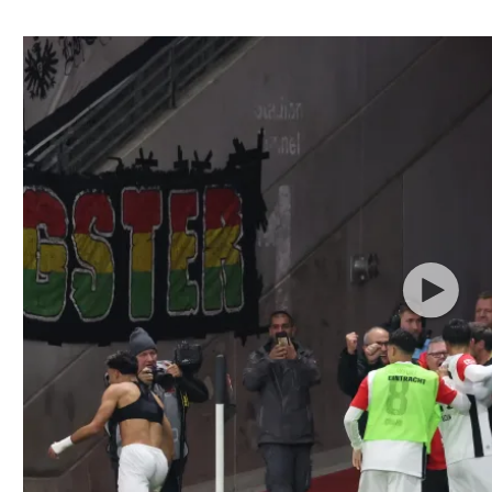
ל אביב
ליגה טורקית
תל אביב
ליגה סינית
חיפה
ליגה ברזילאית
באר שבע
ליגות נוספות
תניה
דה