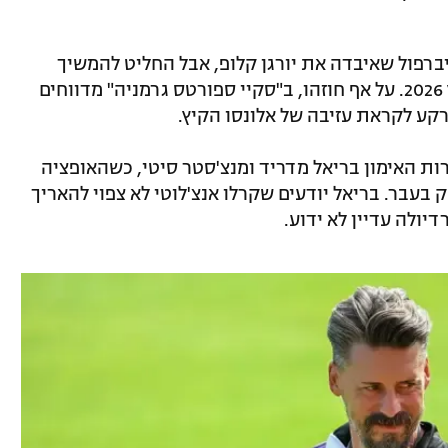
רפול שאיבדה את יורגן קלופ, אבל החליט להמשיך
בלברקוזן, כשהחוזה שלו מסתיים רק בקיץ 2026. על אף חוזהו, ב"סקיי ספורטס גרמניה" מדווחים
קע לקראת עזיבה של אלונסו הקיץ.
רות האימון בריאל מדריד ומנצ'סטר סיטי, כשהאופציה
בעבר. בריאל יודעים שקרלו אנצ'לוטי לא צפוי להאריך
יולה עדיין לא ידוע.