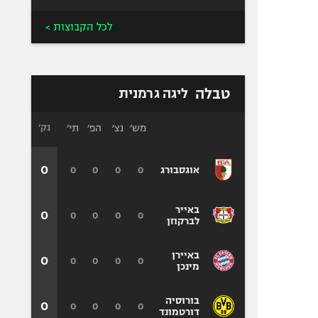
לכל הקבוצות >
טבלה
ליגה גרמנית
מש׳
נצ׳
הפ׳
תי׳
נק׳
0
0
0
0
0
אוגסבורג
באייר
0
0
0
0
0
לברקוזן
באיירן
0
0
0
0
0
מינכן
בורוסיה
0
0
0
0
0
דורטמונד