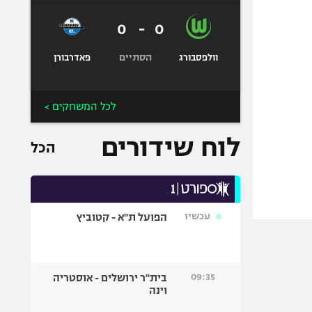
0
-
0
הסתיים
וולפסבורג
פאדרבורן
לכל המשחקים >
לוח שידורים
הכל
עכשיו
הפועל ת"א - קטוביץ
09:35
בית"ר ירושלים - אוסטריה
וינה