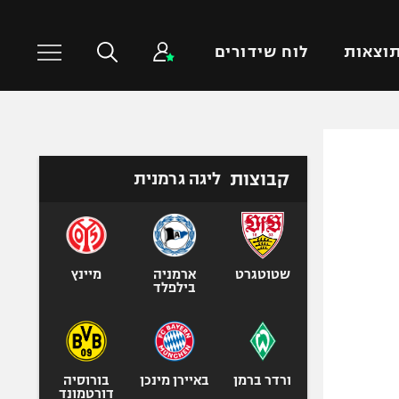
וצאות
לוח שידורים
כדורסל עולמי
ענפים נוספים
קבוצות
ליגה גרמנית
NBA
טניס
יורוליג
כדוריד
יורוקאפ
כדורעף
שחייה
שטוטגרט
ארמניה
מיינץ
בילפלד
ג'ודו
אגרוף
ספורט אולימפי
UFC
ורדר ברמן
באיירן מינכן
בורוסיה
דורטמונד