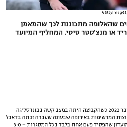
חים שהאלופה מתכוננת לכך שהמאמן
יד או מנצ'סטר סיטי. המחליף המיועד
צ'אבי אלונסו הגיע לבאייר לברקוזן באוקטובר 2022 כשהקבוצה היתה במצב קשה בבונדסליגה
וצות המרשימות באירופה שבעונה שעברה זכתה בדאבל
היסטורי, עם אליפות ראשונה בתולדות המועדון שהפסיד פעם אחת בלבד בכל המסגרות – 3:0