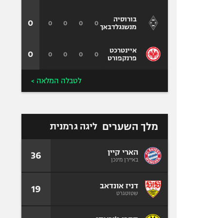
בורוסיה
0
0
0
0
0
מנשנגלדבאך
איינטרכט
0
0
0
0
0
פרנקפורט
לטבלה המלאה >
מלך השערים
ליגה גרמנית
הארי קיין
36
באיירן מינכן
דניז אונדאב
19
שטוטגרט