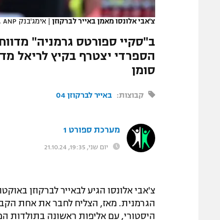
המגזין
צ'אבי אלונסו מאמן באייר לברקוזן
|
אימג'בנק GettyImages, ANP
ב"סקיי ספורטס גרמניה" מדוו
הספרדי יצטרף בקיץ לריאל מדר
סומן
קבוצות:
באייר לברקוזן 04
מערכת ספורט 1
יום שני, 19:35, 21.10.24
הגרמנית. מאז, הצליח לחבר את אחת הקב