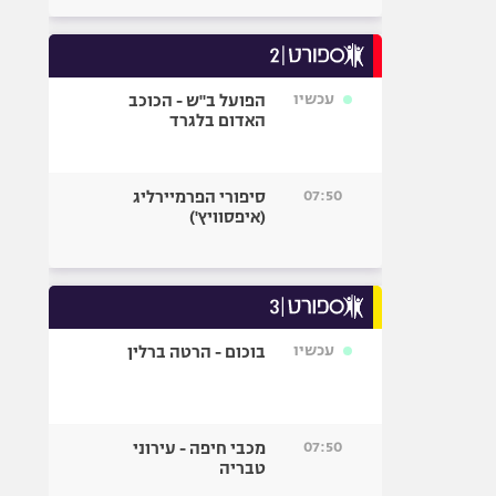
עכשיו
הפועל ב"ש - הכוכב
האדום בלגרד
07:50
סיפורי הפרמיירליג
(איפסוויץ')
עכשיו
בוכום - הרטה ברלין
07:50
מכבי חיפה - עירוני
טבריה