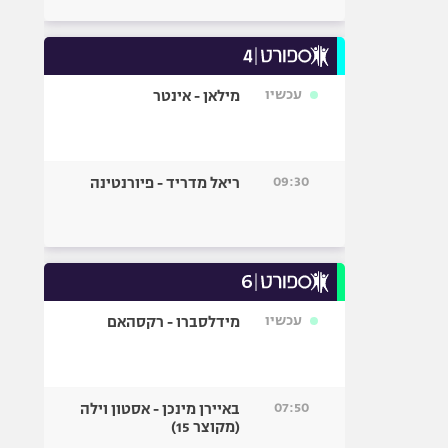
עכשיו
מילאן - אינטר
09:30
ריאל מדריד - פיורנטינה
עכשיו
מידלסברו - רקסהאם
07:50
באיירן מינכן - אסטון וילה
(מקוצר 15)