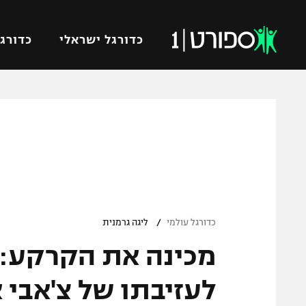
כדורגל ישראלי
כדורגל
VOD
כדורג
רץ ברשת
ליגת ה
ליגה ל
תוצאות
גביע הט
לוח שידורים
ליגיונר
ברחבה
/
גביע ה
כדורגל עולמי
ליגה גרמנית
נבחרת 
מכינה את הקרקע: ב
"מעל הליגה" – פודקאסט
מכבי ח
"מחצית בשכונה" – פודקאסט
לעזיבתו של צ'אבי 
בית"ר י