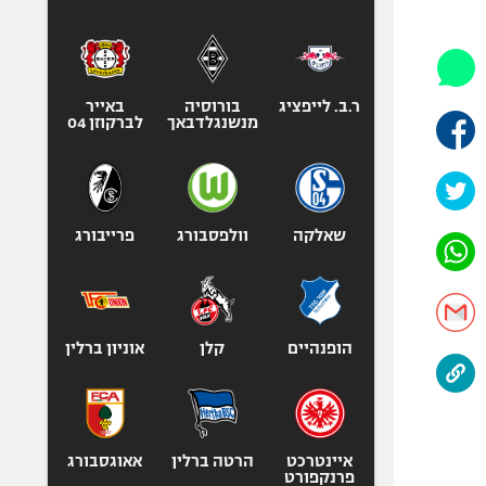
היאבקות WWE
אופניים
ספורט מוטורי
כדורמים
ר.ב. לייפציג
בורוסיה
באייר
מנשנגלדבאך
לברקוזן 04
פוטבול אמריקאי NFL
בייסבול MLB
ספורט אתגרי
ואקסטרים
שאלקה
וולפסבורג
פרייבורג
אומנויות לחימה
גיימינג E-Sports
הופנהיים
קלן
אוניון ברלין
איינטרכט
הרטה ברלין
אאוגסבורג
פרנקפורט