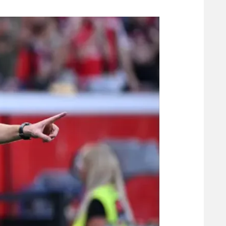
משתתפים וזוכים בפרסים
מכבי ת
הפועל 
תקנון משתתפים וזוכים בפרסים
הפועל 
תקנון עבור פעילות אלקטרה
הפועל 
תקנון עבור פעילות ספורט 1 – "מרלן"
מכבי נ
טניס
בני יהו
גיימינג E-Sports
תנאי שימוש
מדיניות פרטיות
תקנון פעילות ספורט 1
רשיון להקרנה פומבית לבית עסק
הצטרפות לחבילת הערוצים
לוח דרושים – ג'ובנט
תגיות