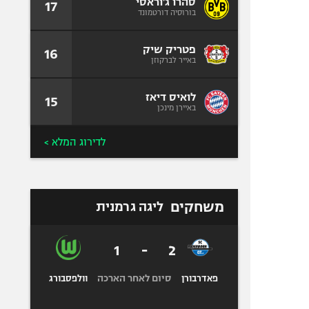
סהרו ג'וראסי
17
בורוסיה דורטמונד
פטריק שיק
16
באייר לברקוזן
לואיס דיאז
15
באיירן מינכן
לדירוג המלא >
משחקים
ליגה גרמנית
1
-
2
סיום לאחר הארכה
פאדרבורן
וולפסבורג