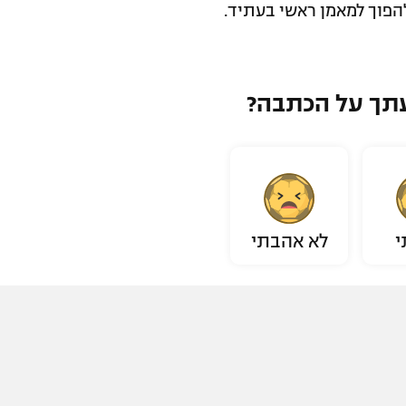
תך על הכתבה?
י
לא אהבתי