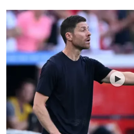
ל אביב
ליגה טורקית
תל אביב
ליגה סינית
חיפה
ליגה ברזילאית
באר שבע
ליגות נוספות
תניה
דה