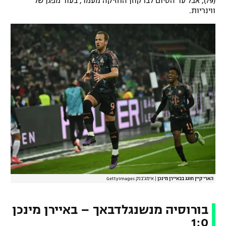
(79), אבל עד הסיום לברקוזן החזיקה מעמד, בעוד מפגן של
ווינריות.
הארי קיין חוגג בבאיירן מינכן
|
אימג'בנק GettyImages
בורוסיה מנשנגלדבאך – באיירן מינכן
1:0