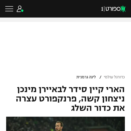
כדורגל ישראלי
ליגת העל
כדורגל עולמי
/
כדורגל עולמי
ליגה גרמנית
ליגה לאומית
הארי קיין סידר לבאיירן מינכן
ליגת האלופות
כדורסל ישראלי
גביע הטוטו
ניצחון קשה, פרנקפורט עצרה
ליגה אירופית
את כדור השלג
ליגת ווינר סל
ליגיונרים
כדורסל עולמי
ליגה אנגלית
ליגה לאומית
גביע המדינה
NBA
ליגה גרמנית
ענפים נוספים