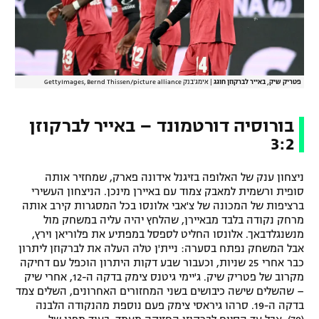
רשיון להקרנה פומבית לבית עסק
הצטרפות לחבילת הערוצים
פטריק שיק, באייר לברקוזן חוגג
|
אימג'בנק GettyImages, Bernd Thissen/picture alliance
לוח דרושים – ג'ובנט
תגיות
בורוסיה דורטמונד – באייר לברקוזן
3:2
המגזין
ניצחון ענק של האלופה בזיגנל אידונה פארק, שמחזיר אותה
סופית ורשמית למאבק צמוד עם באיירן מינכן. הניצחון העשירי
ברציפות של המכונה של צ'אבי אלונסו בכל המסגרות קירב אותה
מרחק נקודה בלבד מבאיירן, שהלחץ יהיה עליה במשחק מול
מנשנגלדבאך. אלונסו החליט לספסל במפתיע את פלוריאן וירץ,
אבל המשחק נפתח בסערה: ניית'ן טלה העלה את לברקוזן ליתרון
כבר אחרי 25 שניות, וכעבור שבע דקות היתרון הוכפל עם דחיקה
מקרוב של פטריק שיק. ג'יימי גיטנס צימק בדקה ה-12, אחרי שיק
– שהשלים שישה כיבושים בשני המחזורים האחרונים, השלים צמד
בדקה ה-19. סרהו גיראסי צימק פעם נוספת מהנקודה הלבנה