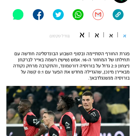
"מחצית בשכונה" – פודקאסט
אופניים
ספורט מוטורי
משתתפים וזוכים בפרסים
א
א
א
א
(גודל טקסט)
כדורמים
תקנון משתתפים וזוכים בפרסים
טניס
פגרת החורף הסתיימה ובסוף השבוע הבונדסליגה חודשה עם
פוטבול אמריקאי NFL
תחילתו של המחזור ה-16. אמש (שישי) רשמה באייר לברקוזן
תקנון עבור פעילות אלקטרה
ניצחון 2:3 גדול על בורוסיה דורטמונד, והתקרבה מרחק נקודה
גיימינג E-Sports
בייסבול MLB
מבאיירן מינכן, שהגדילה מחדש את הפער עם 0:1 קשה על
תקנון עבור פעילות ספורט 1 – "מרלן"
בורוסיה מנשנגלדבאך.
ספורט אתגרי ואקסטרים
תנאי שימוש
אומנויות לחימה
מדיניות פרטיות
גיימינג E-Sports
תקנון פעילות ספורט 1