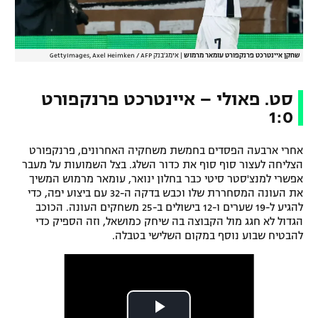
שחקן איינטרכט פרנקפורט עומאר מרמוש
|
אימג'בנק GettyImages, Axel Heimken / AFP
סט. פאולי – איינטרכט פרנקפורט
1:0
אחרי ארבעה הפסדים בחמשת משחקיה האחרונים, פרנקפורט
הצליחה לעצור סוף סוף את כדור השלג. בצל השמועות על מעבר
אפשרי למנצ'סטר סיטי כבר בחלון ינואר, עומאר מרמוש המשיך
את העונה המסחררת שלו וכבש בדקה ה-32 עם ביצוע יפה, כדי
להגיע ל-19 שערים ו-12 בישולים ב-25 משחקים העונה. הכוכב
הגדול לא חגג מול הקבוצה בה שיחק כמושאל, וזה הספיק כדי
להבטיח שבוע נוסף במקום השלישי בטבלה.