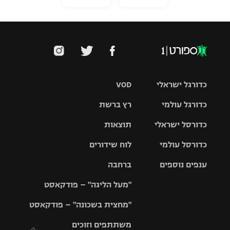
כדורגל ישראלי
VOD
כדורגל עולמי
רץ ברשת
ליגת העל
כדורסל ישראלי
תוצאות
ליגת
ליגה לאומית
האלופות
כדורסל עולמי
לוח שידורים
ליגת ווינר
סל
גביע הטוטו
ענפים נוספים
ברחבה
ליגה
NBA
אירופית
"מעל הליגה" – פודקאסט
ליגה לאומית
ליגיונרים
טניס
יורוליג
ליגה אנגלית
"מחצית בשכונה" – פודקאסט
כדורסל נשים
גביע המדינה
כדוריד
יורוקאפ
ליגה גרמנית
משתתפים וזוכים