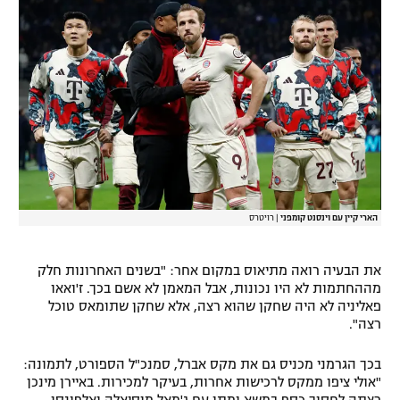
הארי קיין עם וינסנט קומפני
|
רויטרס
את הבעיה רואה מתיאוס במקום אחר: "בשנים האחרונות חלק
מההחתמות לא היו נכונות, אבל המאמן לא אשם בכך. ז'ואאו
פאליניה לא היה שחקן שהוא רצה, אלא שחקן שתומאס טוכל
רצה".
בכך הגרמני מכניס גם את מקס אברל, סמנכ"ל הספורט, לתמונה:
"אולי ציפו ממקס לרכישות אחרות, בעיקר למכירות. באיירן מינכן
רצתה לחסוך כסף במשא ומתן עם ג'מאל מוסיאלה ואלפונסו