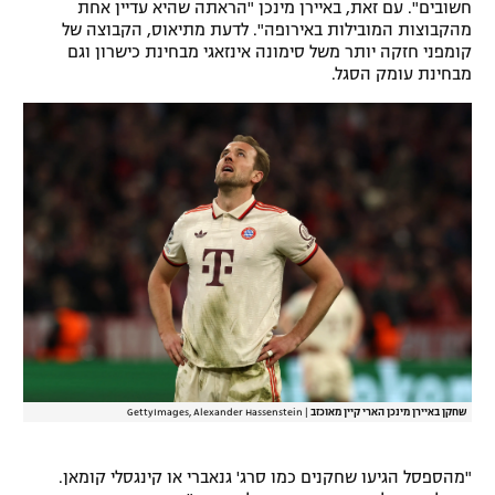
חשובים". עם זאת, באיירן מינכן "הראתה שהיא עדיין אחת
רשיון להקרנה פומבית לבית עסק
מהקבוצות המובילות באירופה". לדעת מתיאוס, הקבוצה של
קומפני חזקה יותר משל סימונה אינזאגי מבחינת כישרון וגם
מבחינת עומק הסגל.
הצטרפות לחבילת הערוצים
לוח דרושים – ג'ובנט
תגיות
המגזין
שחקן באיירן מינכן הארי קיין מאוכזב
|
GettyImages, Alexander Hassenstein
"מהספסל הגיעו שחקנים כמו סרג' גנאברי או קינגסלי קומאן.