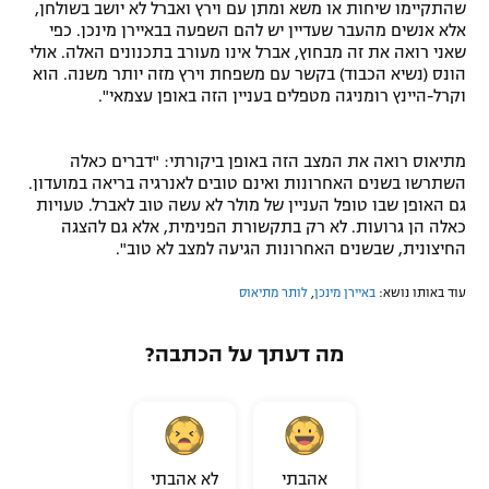
שהתקיימו שיחות או משא ומתן עם וירץ ואברל לא יושב בשולחן,
אלא אנשים מהעבר שעדיין יש להם השפעה בבאיירן מינכן. כפי
שאני רואה את זה מבחוץ, אברל אינו מעורב בתכנונים האלה. אולי
הונס (נשיא הכבוד) בקשר עם משפחת וירץ מזה יותר משנה. הוא
וקרל-היינץ רומניגה מטפלים בעניין הזה באופן עצמאי".
מתיאוס רואה את המצב הזה באופן ביקורתי: "דברים כאלה
השתרשו בשנים האחרונות ואינם טובים לאנרגיה בריאה במועדון.
גם האופן שבו טופל העניין של מולר לא עשה טוב לאברל. טעויות
כאלה הן גרועות. לא רק בתקשורת הפנימית, אלא גם להצגה
החיצונית, שבשנים האחרונות הגיעה למצב לא טוב".
עוד באותו נושא:
באיירן מינכן
,
לותר מתיאוס
מה דעתך על הכתבה?
אהבתי
לא אהבתי