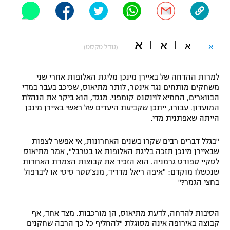
"מחצית בשכונה" – פודקאסט
אופניים
א
א
א
ספורט מוטורי
א
משתתפים וזוכים בפרסים
(גודל טקסט)
כדורמים
למרות ההדחה של באיירן מינכן מליגת האלופות אחרי שני
תקנון משתתפים וזוכים בפרסים
טניס
משחקים מותחים נגד אינטר, לותר מתיאוס, שכיכב בעבר במדי
פוטבול אמריקאי NFL
הבווארים, החמיא לוינסנט קומפני. מנגד, הוא ביקר את הנהלת
תקנון עבור פעילות אלקטרה
המועדון. עבורו, ייתכן שקביעת היעדים של ראשי באיירן מינכן
גיימינג E-Sports
הייתה שאפתנית מדי.
בייסבול MLB
תקנון עבור פעילות ספורט 1 – "מרלן"
"בגלל דברים רבים שקרו בשנים האחרונות, אי אפשר לצפות
ספורט אתגרי ואקסטרים
שבאיירן מינכן תזכה בליגת האלופות או בטרבל", אמר מתיאוס
תנאי שימוש
לסקיי ספורט גרמניה. הוא הזכיר את קבוצות הצמרת האחרות
אומנויות לחימה
שנכשלו מוקדם: "איפה ריאל מדריד, מנצ'סטר סיטי או ליברפול
בחצי הגמר?"
מדיניות פרטיות
גיימינג E-Sports
הסיבות להדחה, לדעת מתיאוס, הן מורכבות. מצד אחד, אף
תקנון פעילות ספורט 1
קבוצה באירופה אינה מסוגלת "להחליף כל כך הרבה שחקנים