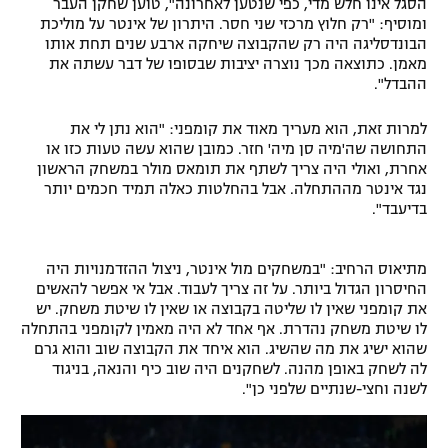
הסגל אינו חלש מדי, כפי שנטען לאחרונה", טוען שחקן העבר
ומוסיף: "רק חלוץ מרכזי שני חסר. היתרון של אינטר על מוליכת
הבונדסליגה היה רק שהקבוצה שיחקה ארבע שנים תחת אותו
מאמן. כתוצאה מכך נוצרה יציבות שבסופו של דבר עשתה את
ההבדל".
למרות זאת, הוא מעריך מאוד את קומפני: "הוא נתן לי את
התחושה שה'מיה סן מיה' חזר. כמובן שהוא עשה טעות כזו או
אחרת, ואולי היה צריך לשתף את תומאס מולר במשחק הראשון
נגד אינטר מההתחלה. אבל בהחלטות כאלה תמיד חכמים יותר
בדיעבד".
מתיאוס הרחיב: "במשחקים מול אינטר, ניצול ההזדמנויות היה
החיסרון הגדול ביותר. על זה צריך לעבוד. אבל אי אפשר להאשים
את קומפני שאין לו שליטה בקבוצה או שאין לו שיטת משחק. יש
לו שיטת משחק נהדרת. אף אחד לא היה מאמין לקומפני בהתחלה
שהוא ישיג את מה שהשיג. הוא איחד את הקבוצה שוב והוא גרם
לה לשחק באופן מהנה. לשחקנים היה שוב כיף והנאה, בניגוד
לשנה וחצי-שנתיים שלפני כן".