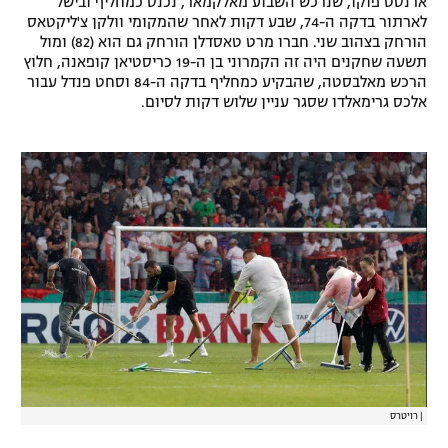
ארנסט פוקו, שנרכש השבוע מאלקמאר, נכנס כמחליף ובישל
לארתור בדקה ה-74, שבע דקות לאחר שהמקומי וולקן צ'ליקטאס
רשיון להקרנה פומבית לבית עסק
הורחק בצהוב שני. חברו מרט טאסדלן הורחק גם הוא (82) ומול
תשעה שחקנים היה זה הקמרוני בן ה-19 כריסטיאן קופאנה, חלוץ
הצטרפות לחבילת הערוצים
הרכש מאלבסטה, שהבקיע כמחליף בדקה ה-84 וסחט פנדל עבור
אלכס גרימאלדו שסגר עניין שלוש דקות לסיום.
לוח דרושים – ג'ובנט
תגיות
המגזין
|
רויטרס