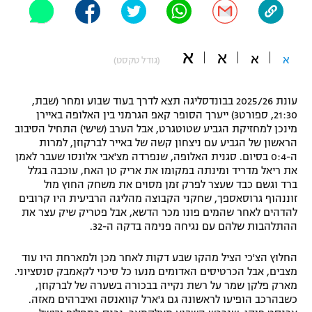
"מחצית בשכונה" – פודקאסט
אופניים
א
א
א
א
(גודל טקסט)
ספורט מוטורי
משתתפים וזוכים בפרסים
כדורמים
עונת 2025/26 בבונדסליגה תצא לדרך בעוד שבוע ומחר (שבת,
תקנון משתתפים וזוכים בפרסים
טניס
21:30, ספורט3) ייערך הסופר קאפ הגרמני בין האלופה באיירן
פוטבול אמריקאי NFL
מינכן למחזיקת הגביע שטוטגרט, אבל הערב (שישי) התחיל הסיבוב
תקנון עבור פעילות אלקטרה
הראשון של הגביע עם ניצחון קשה של באייר לברקוזן, למרות
ה-0:4 בסיום. סגנית האלופה, שנפרדה מצ'אבי אלונסו שעבר לאמן
גיימינג E-Sports
בייסבול MLB
את ריאל מדריד ומינתה במקומו את אריק טן האח, עוכבה בגלל
תקנון עבור פעילות ספורט 1 – "מרלן"
ברד וגשם כבד שעצר לפרק זמן מסוים את משחק החוץ מול
ספורט אתגרי ואקסטרים
זוננהוף גרוסאספך, שחקני הקבוצה מהליגה הרביעית היו קרובים
תנאי שימוש
להדהים לאחר שהמים פונו מכר הדשא, אבל פטריק שיק עצר את
ההתלהבות שלהם עם נגיחה פנימה בדקה ה-32.
אומנויות לחימה
מדיניות פרטיות
החלוץ הצ'כי הציל מהקו שבע דקות לאחר מכן ולמארחת היו עוד
גיימינג E-Sports
מצבים, אבל הכרטיסים האדומים מנעו כל סיכוי לקאמבק סנסציוני.
מארק פלקן שמר על רשת נקייה בבכורה בשערה של לברקוזן,
תקנון פעילות ספורט 1
כשבהרכב הופיעו לראשונה גם ג'ארל קוואנסה ואיברהים מאזה.