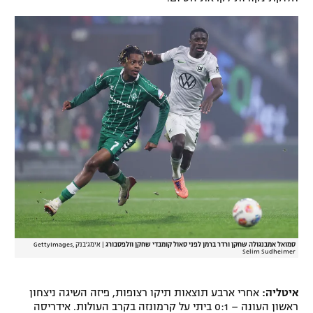
רשיון להקרנה פומבית לבית עסק
הצטרפות לחבילת הערוצים
לוח דרושים – ג'ובנט
תגיות
המגזין
סמואל אמבנגולה שחקן ורדר ברמן לפני סאול קומבדי שחקן וולפסבורג
|
אימג'בנק GettyImages,
Selim Sudheimer
איטליה:
אחרי ארבע תוצאות תיקו רצופות, פיזה השיגה ניצחון
ראשון העונה – 0:1 ביתי על קרמונזה בקרב העולות. אידריסה