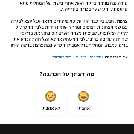
טורה נגח פנימה בדקה ה-75 אחרי בישול של המחליף מתאו
טראמוני, וחגג שער בכורה בסרייה A.
צרפת:
חביב ביי כבר היה על סף פיטורים מראן, אבל יוצא לפגרה
עם שני ניצחונות רצופים ומרחק שתי נקודות בלבד מהכרטיס
לליגת האלופות. קבוצתו ניצחה הערב 0:1 בחוץ את פריז FC,
שהייתה עדיפה ברוב שלבי המשחק אך לא הצליחה להכניע את
בריס סמבה. המחליף ברל אמבולו הכריע במתפרצת בדקה ה-81.
עוד באותו נושא:
ורדר ברמן
,
פיזה
,
ראן
,
ריאל סוסיאדד
מה דעתך על הכתבה?
אהבתי
לא אהבתי