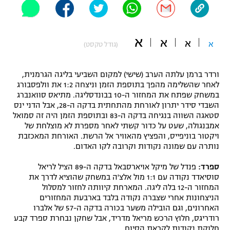
"מחצית בשכונה" – פודקאסט
אופניים
א
א
א
א
(גודל טקסט)
ספורט מוטורי
משתתפים וזוכים בפרסים
כדורמים
ורדר ברמן עלתה הערב (שישי) למקום השביעי בליגה הגרמנית,
תקנון משתתפים וזוכים בפרסים
טניס
לאחר שהשלימה מהפך בתוספת הזמן וניצחה 1:2 את וולפסבורג
פוטבול אמריקאי NFL
במשחק שפתח את המחזור ה-10 בבונדסליגה. מתיאס סוואנברג
תקנון עבור פעילות אלקטרה
השבדי סידר יתרון לאורחת מהתחתית בדקה ה-28, אבל הדני ינס
סטאגה השווה בנגיחה בדקה ה-83 ובתוספת הזמן היה זה סמואל
גיימינג E-Sports
בייסבול MLB
אמבנגולה, שעט על כדור קשתי לאחר מספרת לא מוצלחת של
תקנון עבור פעילות ספורט 1 – "מרלן"
ויקטור בוניפייס, והפציץ מהאוויר אל הרשת. האורחת המאכזבת
ספורט אתגרי ואקסטרים
נותרה עם שמונה נקודות וקרובה לקו האדום.
תנאי שימוש
ספרד:
פנדל של מיקל אויארסבאל בדקה ה-89 הציל לריאל
אומנויות לחימה
סוסיאדד נקודה עם 1:1 מול אלצ'ה במשחק שהוציא לדרך את
מדיניות פרטיות
המחזור ה-12 בלה ליגה. המארחת קיוותה לחזור למסלול
גיימינג E-Sports
הניצחונות אחרי שצברה נקודה בלבד בארבעת המחזורים
האחרונים, וגם הובילה משער בכורה בדקה ה-57 של אלברו
תקנון פעילות ספורט 1
רודריגס, חלוץ הרכש מריאל מדריד, אבל שחקן נבחרת ספרד קבע
חלוקת נקודות לקראת הסיום.