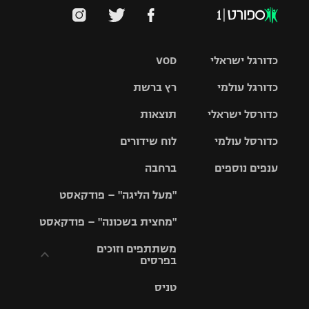
כדורגל ישראלי
VOD
כדורגל עולמי
רץ ברשת
ליגת העל
כדורסל ישראלי
תוצאות
ליגת
ליגה לאומית
האלופות
כדורסל עולמי
לוח שידורים
ליגת ווינר
סל
גביע הטוטו
ענפים נוספים
ברחבה
ליגה
NBA
אירופית
"מעל הליגה" – פודקאסט
ליגה לאומית
ליגיונרים
טניס
יורוליג
ליגה אנגלית
"מחצית בשכונה" – פודקאסט
כדורסל נשים
גביע המדינה
כדוריד
יורוקאפ
ליגה גרמנית
משתתפים וזוכים
בפרסים
מכבי תל
נבחרת
כדורעף
אביב
ישראל
ליגה
טניס
ספרדית
תקנון משתתפים
שחייה
הפועל חולון
מכבי חיפה