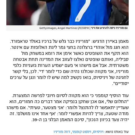
גם מוריניו ניסה להרגיע את ויני
|
אימג'בנק GettyImages, Angel Martinez
מאמן באיירן הדגיש: "מוריניו כבר גלש על ברכיו באולד טראפורד.
הוא חגג מול אוהדי ברצלונה בחצי גמר ליגת האלופות עם אינטר.
הוא תקף את השופטים כאשר אימן את רומא במשחק מול
סביליה, ואותם שופטים נאלצו לעזוב את המדינה תחת אבטחה
משטרתית. אבל אם מישהו אי פעם ישמיע הערות גזעניות כלפי
מוריניו, אני מקווה שכולנו נהיה שם כדי לומר 'די'. לכן, בלי קשר
לחגיגה של ויניסיוס, בואו נקשיב למה שיש לו לומר ונגן על ערכים
יסודיים".
עוד הוסיף קומפני כי הוא מקווה לסיום חיובי לפרשה המצערת.
"החלום שלי, אם אכן שחקן בנפיקה אמר דברים כה חמורים, הוא
שעדיין יתאפשר לו להתנצל ולומר: 'אני מצטער, טעיתי'. אם מישהו
מודה שטעה, צריך להיות אפשרי לומר: 'אף אחד אינו מושלם'. זה
יהיה צעד בכיוון הנכון", סיכם המאמן הבלגי בן ה-39.
עוד באותו נושא:
ויניסיוס
,
וינסנט קומפני
,
ז'וזה מוריניו