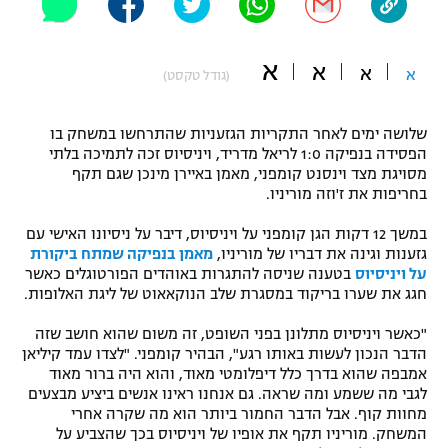
"מחצית בשכונה" – פודקאסט
אופניים
א
א
א
א
(גודל טקסט)
ספורט מוטורי
משתתפים וזוכים בפרסים
שלושה ימים לאחר התקריות הגזעניות שהתרחשו במשחק בו
כדורמים
תקנון משתתפים וזוכים בפרסים
הפסידה בנפיקה 1:0 לריאל מדריד, ויניסיוס זכה לתמיכה בלתי
טניס
מסויגת מצד וינסנט קומפני, מאמן באיירן מינכן שגם תקף
פוטבול אמריקאי NFL
בחריפות את ז'וזה מוריניו.
תקנון עבור פעילות אלקטרה
גיימינג E-Sports
בייסבול MLB
במשך 12 דקות הגן קומפני על ויניסיוס, דיבר על ניסיונו האישי עם
תקנון עבור פעילות ספורט 1 – "מרלן"
גזענות וגינה את דבריו של מוריניו,
מאמן בנפיקה שמתח ביקורת
על ויניסיוס
בטענה שניסה להתגרות באוהדים הפורטוגלים כאשר
ספורט אתגרי ואקסטרים
חגג את שערו בריקוד במסגרת שלב הנוקאאוט של ליגת האלופות.
תנאי שימוש
אומנויות לחימה
"כאשר ויניסיוס מתלונן בפני השופט, זה משום שהוא חושב שזה
הדבר הנכון לעשות באותו רגע", הבהיר קומפני. "לצדו עמד קיליאן
מדיניות פרטיות
אמבפה שהוא בדרך כלל דיפלומטי מאוד, והוא היה ברור מאוד
גיימינג E-Sports
לגבי מה ששמע ומה שראה. גם אנחנו ראינו אנשים ביציע מבצעים
מחוות קוף. אבל הדבר החמור ביותר הוא מה שקרה אחרי
תקנון פעילות ספורט 1
המשחק. מוריניו תקף את אופיו של ויניסיוס בכך שהצביע על