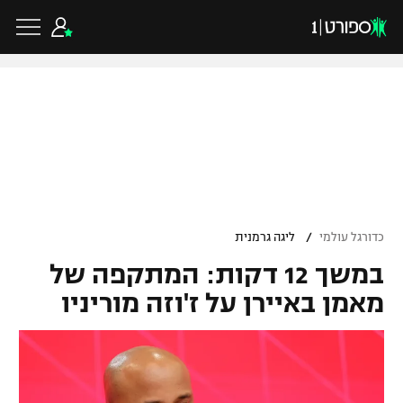
כדורגל ישראלי
ליגת העל
כדורגל עולמי
/
כדורגל עולמי
ליגה גרמנית
ליגה לאומית
במשך 12 דקות: המתקפה של
ליגת האלופות
כדורסל ישראלי
גביע הטוטו
מאמן באיירן על ז'וזה מוריניו
ליגה אירופית
ליגת ווינר סל
ליגיונרים
כדורסל עולמי
ליגה אנגלית
ליגה לאומית
גביע המדינה
NBA
ליגה גרמנית
ענפים נוספים