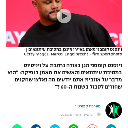
כדורסל נשים
נבחרת ישראל
יורוליג
ליגה ספרדית
טניס
VOD
מכבי תל אביב
מכבי חיפה
יורוקאפ
ליגה איטלקית
כדוריד
הפועל חולון
בית"ר ירושלים
רץ ברשת
ליגה צרפתית
כדורעף
הפועל ירושלים
מכבי תל אביב
וינסנט קומפני מאמן באיירן מינכן במסיבת עיתונאים
|
GettyImages, Marcel Engelbrecht - firo sportphoto
ליגה הולנדית
שחייה
תוצאות
דני אבדיה
הפועל תל אביב
וינסנט קומפני הגן בצורה נרחבת על ויניסיוס
ליגה טורקית
ג'ודו
במסיבת עיתונאים והאשים את מאמן בנפיקה: "הוא
הפועל חיפה
לוח שידורים
מדבר על אוזביו? אתם יודעים מה נאלצו שחקנים
ליגה סינית
אגרוף
שחורים לסבול בשנות ה-60'?"
הפועל באר שבע
ליגה ברזילאית
ברחבה
ספורט אולימפי
מכבי נתניה
מערכת ספורט 1
ליגות נוספות
UFC
יום שישי, 18:13, 20.02.26
"מעל הליגה" – פודקאסט
בני יהודה
היאבקות WWE