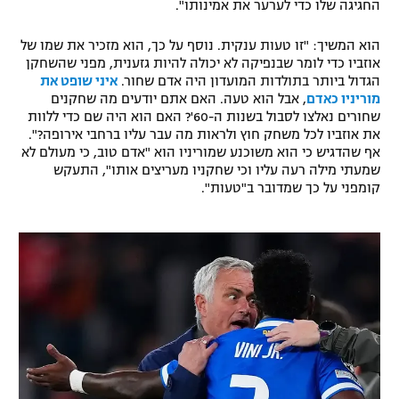
החגיגה שלו כדי לערער את אמינותו".
רשיון להקרנה פומבית לבית עסק
הוא המשיך: "זו טעות ענקית. נוסף על כך, הוא מזכיר את שמו של
אוזביו כדי לומר שבנפיקה לא יכולה להיות גזענית, מפני שהשחקן
הצטרפות לחבילת הערוצים
הגדול ביותר בתולדות המועדון היה אדם שחור.
איני שופט את
מוריניו כאדם
, אבל הוא טעה. האם אתם יודעים מה שחקנים
לוח דרושים – ג'ובנט
שחורים נאלצו לסבול בשנות ה-60'? האם הוא היה שם כדי ללוות
את אוזביו לכל משחק חוץ ולראות מה עבר עליו ברחבי אירופה?".
תגיות
אף שהדגיש כי הוא משוכנע שמוריניו הוא "אדם טוב, כי מעולם לא
שמעתי מילה רעה עליו וכי שחקניו מעריצים אותו", התעקש
קומפני על כך שמדובר ב"טעות".
המגזין